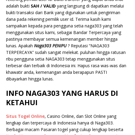
adalah bukti
SAH / VALID
yang langsung di dapatkan melalui
bukti transaksi dari Bank yang digunakan untuk pengiriman
dana pada rekening pemilik user id. Terima kasih kami
sampaikan kepada para pengguna setia naga303 yang telah
menggunakan situs kami, sebagai Bandar Terpercaya yang
pastinya membayar semua kemenangan member hingga
lunas. Apakah
Naga303
PENIPU
? Reputasi “NAGA303
TERPERCAYA” sudah sangat melekat. puluhan hingga ratusan
ribu pengguna setia NAGA303 tetap menggunakan situs
terbesar dan terbaik di Indonesia ini. Hapus rasa was-was dan
khawatir anda, kemenangan anda berapapun PASTI
dibayarkan hingga lunas.
INFO NAGA303 YANG HARUS DI
KETAHUI
Situs Togel Online
, Casino Online, dan Slot Online yang
lengkap dan terpercaya di Indonesia hanya di Naga303.
Berbagai macam Pasaran togel yang cukup lengkap beserta