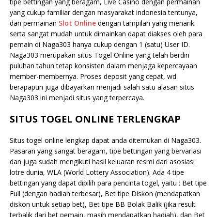
tipe bettingan yang beragam, Live Casino dengan permainan
yang cukup familiar dengan masyarakat indonesia tentunya,
dan permainan
Slot Online
dengan tampilan yang menarik
serta sangat mudah untuk dimainkan dapat diakses oleh para
pemain di Naga303 hanya cukup dengan 1 (satu) User ID.
Naga303 merupakan situs Togel Online yang telah berdiri
puluhan tahun tetap konsisten dalam menjaga kepercayaan
member-membernya. Proses deposit yang cepat, wd
berapapun juga dibayarkan menjadi salah satu alasan situs
Naga303 ini menjadi situs yang terpercaya.
SITUS TOGEL ONLINE TERLENGKAP
Situs togel online lengkap dapat anda ditemukan di Naga303.
Pasaran yang sangat beragam, tipe bettingan yang bervariasi
dan juga sudah mengikuti hasil keluaran resmi dari asosiasi
lotre dunia, WLA (World Lottery Association). Ada 4 tipe
bettingan yang dapat dipilih para pencinta togel, yaitu : Bet tipe
Full (dengan hadiah terbesar), Bet tipe Diskon (mendapatkan
diskon untuk setiap bet), Bet tipe BB Bolak Balik (jika result
terbalik dari bet pemain, masih mendapatkan hadiah), dan Bet