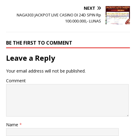
NEXT
NAGA303 JACKPOT LIVE CASINO DI 24D SPIN Rp
100.000.000,- LUNAS
BE THE FIRST TO COMMENT
Leave a Reply
Your email address will not be published.
Comment
Name
*