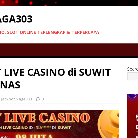
AGA303
INO, SLOT ONLINE TERLENGKAP & TERPERCAYA
LIVE CASINO di SUWIT
Sear
LUNAS
i Jackpot Naga303
0