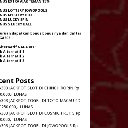
NUS EXTRA AJAK TEMAN 15%
NUS LOTTERY JOWOPOOLS
NUS MYSTERY BOX
NUS LUCKY SPIN
NUS 5 LUCKY BALL
uruan dapatkan bonus bonus nya dan daftar
AGA303
Alternatif NAGA303 :
nk Alternatif
1
nk Alternatif
2
k Alternatif 3
cent Posts
303 JACKPOT SLOT DI CHINCHIRORIN Rp
00.000,- LUNAS
303 JACKPOT TOGEL DI TOTO MACAU 4D
7.250.000,- LUNAS
303 JACKPOT SLOT DI COSMIC FRUITS Rp
00.000,- LUNAS
303 JACKPOT TOGEL DI JOWOPOOLS Rp