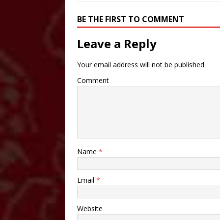
BE THE FIRST TO COMMENT
Leave a Reply
Your email address will not be published.
Comment
Name
*
Email
*
Website