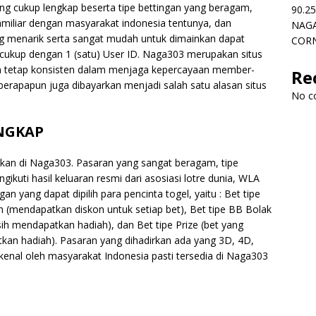
g cukup lengkap beserta tipe bettingan yang beragam,
90.2
miliar dengan masyarakat indonesia tentunya, dan
NAGA
g menarik serta sangat mudah untuk dimainkan dapat
CORN
cukup dengan 1 (satu) User ID. Naga303 merupakan situs
hun tetap konsisten dalam menjaga kepercayaan member-
Re
erapapun juga dibayarkan menjadi salah satu alasan situs
No c
ENGKAP
ukan di Naga303. Pasaran yang sangat beragam, tipe
ikuti hasil keluaran resmi dari asosiasi lotre dunia, WLA
gan yang dapat dipilih para pencinta togel, yaitu : Bet tipe
on (mendapatkan diskon untuk setiap bet), Bet tipe BB Bolak
masih mendapatkan hadiah), dan Bet tipe Prize (bet yang
atkan hadiah). Pasaran yang dihadirkan ada yang 3D, 4D,
kenal oleh masyarakat Indonesia pasti tersedia di Naga303