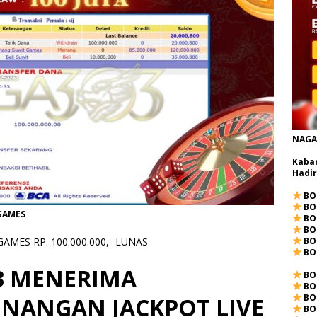
NAGA
Kaba
Hadir
BO
BO
 GAMES
BO
BO
AMES RP. 100.000.000,- LUNAS
BO
BO
3 MENERIMA
BO
BO
BO
NANGAN JACKPOT LIVE
BO