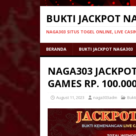
BUKTI JACKPOT N
NAGA303 SITUS TOGEL ONLINE, LIVE CAS
BERANDA
BUKTI JACKPOT NAGA303
NAGA303 JACKPOT
GAMES RP. 100.000
August 11, 2023
naga303adm
Bukt