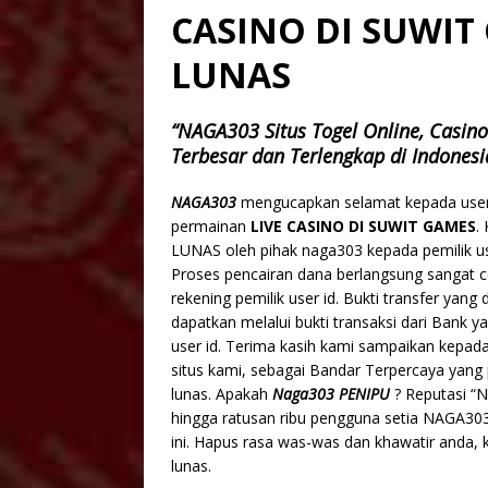
CASINO DI SUWIT G
LUNAS
“NAGA303 Situs Togel Online, Casino 
Terbesar dan Terlengkap di Indonesi
NAGA303
mengucapkan selamat kepada user
permainan
LIVE CASINO DI SUWIT GAMES
.
LUNAS oleh pihak naga303 kepada pemilik use
Proses pencairan dana berlangsung sangat 
rekening pemilik user id. Bukti transfer yang
dapatkan melalui bukti transaksi dari Bank 
user id. Terima kasih kami sampaikan kepa
situs kami, sebagai Bandar Terpercaya ya
lunas. Apakah
Naga303
PENIPU
? Reputasi “
hingga ratusan ribu pengguna setia NAGA303
ini. Hapus rasa was-was dan khawatir anda
lunas.