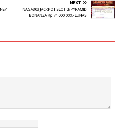
NEXT
DNEY
NAGA303 JACKPOT SLOT di PYRAMID
BONANZA Rp 74.000.000,- LUNAS