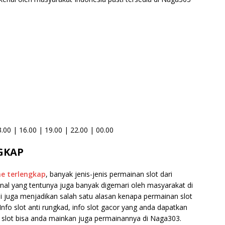
3.00 | 16.00 | 19.00 | 22.00 | 00.00
GKAP
ne terlengkap
, banyak jenis-jenis permainan slot dari
ional yang tentunya juga banyak digemari oleh masyarakat di
i juga menjadikan salah satu alasan kenapa permainan slot
Info slot anti rungkad, info slot gacor yang anda dapatkan
 slot bisa anda mainkan juga permainannya di Naga303.