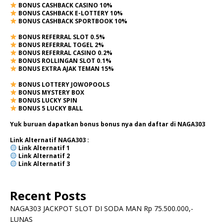
BONUS CASHBACK CASINO 10%
BONUS CASHBACK E-LOTTERY 10%
BONUS CASHBACK SPORTBOOK 10%
BONUS REFERRAL SLOT 0.5%
BONUS REFERRAL TOGEL 2%
BONUS REFERRAL CASINO 0.2%
BONUS ROLLINGAN SLOT 0.1%
BONUS EXTRA AJAK TEMAN 15%
BONUS LOTTERY JOWOPOOLS
BONUS MYSTERY BOX
BONUS LUCKY SPIN
BONUS 5 LUCKY BALL
Yuk buruan dapatkan bonus bonus nya dan daftar di NAGA303
Link Alternatif NAGA303 :
Link Alternatif
1
Link Alternatif
2
Link Alternatif 3
Recent Posts
NAGA303 JACKPOT SLOT DI SODA MAN Rp 75.500.000,-
LUNAS