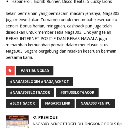
Habanero : Bomb Runner, Disco Beats, 5 Lucky Lions
Selain permainan yang bermacam-macam jenisnya, Naga303
juga menyediakan Turnamen untuk menambah keseruan itu
sendiri. Bonus harian, mingguan, cashback pun juga telah
disediakan untuk member setia Naga303. Link yang telah
BEBAS INTERNET POSITIF DAN BEBAS NAWALA juga
menambah kemudahan pemain dalam menelusuri situs
Naga303. Segera bergabung dan rasakan keseruan bermain
bersama kami.
#ANTIRUNGKAD
#NAGA303LOGIN #NAGAJACKPOT
#NAGA303SLOTGACOR
#SITUSSLOTGACOR
#SLOT GACOR
NAGA303 LINK
NAGA303 PENIPU
PREVIOUS
NAGA303 JACKPOT TOGEL DI HONGKONG POOLS Rp