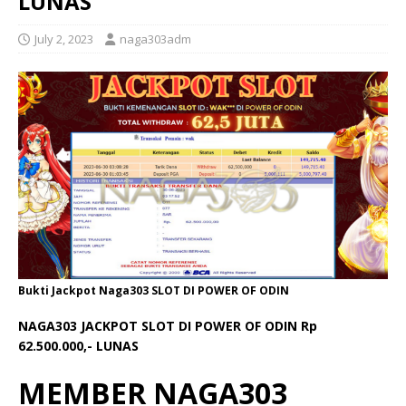
LUNAS
July 2, 2023
naga303adm
Bukti Jackpot Naga303 SLOT DI POWER OF ODIN
NAGA303 JACKPOT SLOT DI POWER OF ODIN
Rp
62.500.000,- LUNAS
MEMBER NAGA303