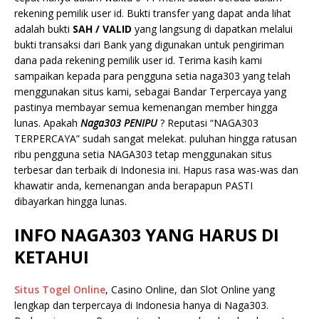
rekening pemilik user id. Bukti transfer yang dapat anda lihat
adalah bukti
SAH / VALID
yang langsung di dapatkan melalui
bukti transaksi dari Bank yang digunakan untuk pengiriman
dana pada rekening pemilik user id. Terima kasih kami
sampaikan kepada para pengguna setia naga303 yang telah
menggunakan situs kami, sebagai Bandar Terpercaya yang
pastinya membayar semua kemenangan member hingga
lunas. Apakah
Naga303
PENIPU
? Reputasi “NAGA303
TERPERCAYA” sudah sangat melekat. puluhan hingga ratusan
ribu pengguna setia NAGA303 tetap menggunakan situs
terbesar dan terbaik di Indonesia ini. Hapus rasa was-was dan
khawatir anda, kemenangan anda berapapun PASTI
dibayarkan hingga lunas.
INFO NAGA303 YANG HARUS DI
KETAHUI
Situs Togel Online
, Casino Online, dan Slot Online yang
lengkap dan terpercaya di Indonesia hanya di Naga303.