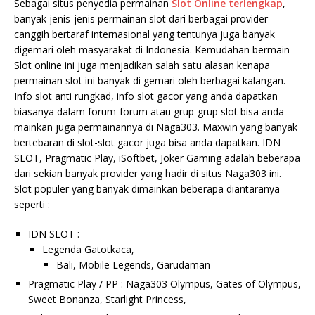
Sebagai situs penyedia permainan
Slot Online terlengkap
,
banyak jenis-jenis permainan slot dari berbagai provider
canggih bertaraf internasional yang tentunya juga banyak
digemari oleh masyarakat di Indonesia. Kemudahan bermain
Slot online ini juga menjadikan salah satu alasan kenapa
permainan slot ini banyak di gemari oleh berbagai kalangan.
Info slot anti rungkad, info slot gacor yang anda dapatkan
biasanya dalam forum-forum atau grup-grup slot bisa anda
mainkan juga permainannya di Naga303. Maxwin yang banyak
bertebaran di slot-slot gacor juga bisa anda dapatkan. IDN
SLOT, Pragmatic Play, iSoftbet, Joker Gaming adalah beberapa
dari sekian banyak provider yang hadir di situs Naga303 ini.
Slot populer yang banyak dimainkan beberapa diantaranya
seperti :
IDN SLOT :
Legenda Gatotkaca,
Bali, Mobile Legends, Garudaman
Pragmatic Play / PP : Naga303 Olympus, Gates of Olympus,
Sweet Bonanza, Starlight Princess,