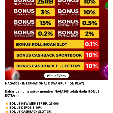
NAGA303 - INTERNASIONAL DEWA GRUP (IDN PLAY)
Kabar gembira untuk member NAGA303 telah Hadir BONUS
EXTRA !!!
BONUS NEW MEMBER RP. 25,000
BONUS DEPOSIT 10%
BONUS CASHBACK SLOT 3%