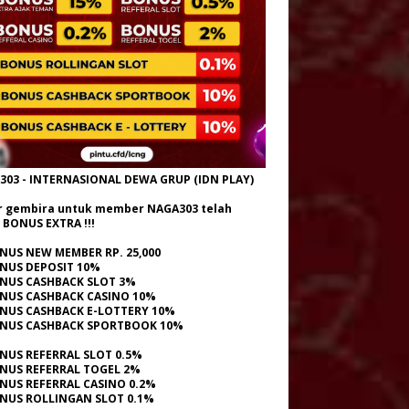
303 - INTERNASIONAL DEWA GRUP (IDN PLAY)
r gembira untuk member NAGA303 telah
 BONUS EXTRA !!!
NUS NEW MEMBER RP. 25,000
NUS DEPOSIT 10%
NUS CASHBACK SLOT 3%
NUS CASHBACK CASINO 10%
NUS CASHBACK E-LOTTERY 10%
NUS CASHBACK SPORTBOOK 10%
NUS REFERRAL SLOT 0.5%
NUS REFERRAL TOGEL 2%
NUS REFERRAL CASINO 0.2%
NUS ROLLINGAN SLOT 0.1%