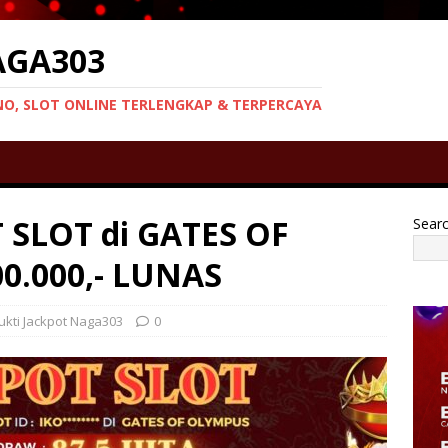
AGA303
INO, SLOT ONLINE TERLENGKAP & TERPERCAYA
SLOT di GATES OF
Sear
0.000,- LUNAS
ukti Jackpot Naga303
0