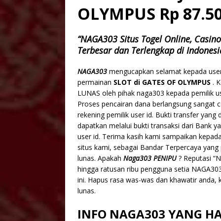
OLYMPUS Rp 87.50
“NAGA303 Situs Togel Online, Casino 
Terbesar dan Terlengkap di Indonesi
NAGA303
mengucapkan selamat kepada user
permainan
SLOT di GATES OF OLYMPUS
. 
LUNAS oleh pihak naga303 kepada pemilik use
Proses pencairan dana berlangsung sangat 
rekening pemilik user id. Bukti transfer yang
dapatkan melalui bukti transaksi dari Bank 
user id. Terima kasih kami sampaikan kepa
situs kami, sebagai Bandar Terpercaya ya
lunas. Apakah
Naga303
PENIPU
? Reputasi “
hingga ratusan ribu pengguna setia NAGA303
ini. Hapus rasa was-was dan khawatir anda
lunas.
INFO NAGA303 YANG HA