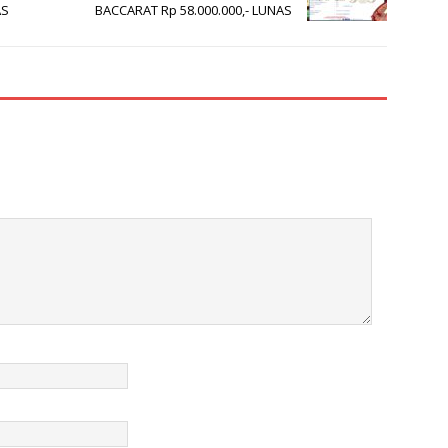
AS
BACCARAT Rp 58.000.000,- LUNAS