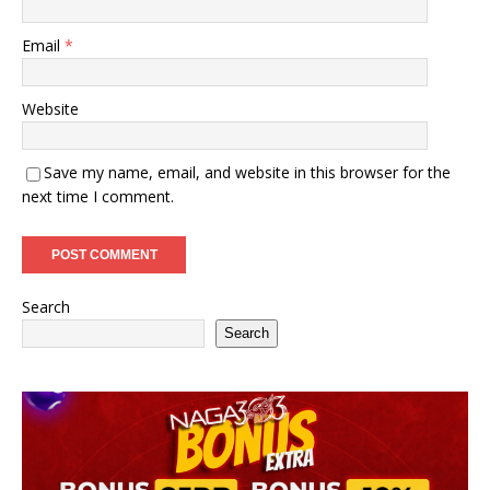
Email
*
Website
Save my name, email, and website in this browser for the
next time I comment.
Search
Search