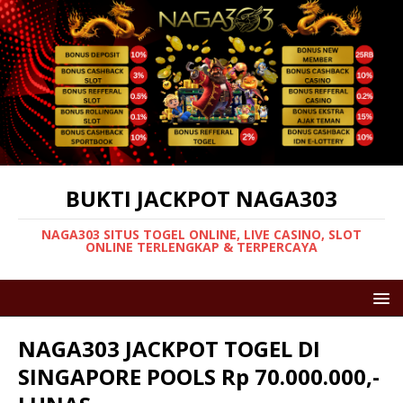
BUKTI JACKPOT NAGA303
NAGA303 SITUS TOGEL ONLINE, LIVE CASINO, SLOT
ONLINE TERLENGKAP & TERPERCAYA
NAGA303 JACKPOT TOGEL DI
SINGAPORE POOLS Rp 70.000.000,-