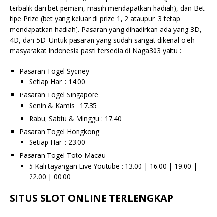
terbalik dari bet pemain, masih mendapatkan hadiah), dan Bet
tipe Prize (bet yang keluar di prize 1, 2 ataupun 3 tetap
mendapatkan hadiah). Pasaran yang dihadirkan ada yang 3D,
4D, dan 5D. Untuk pasaran yang sudah sangat dikenal oleh
masyarakat Indonesia pasti tersedia di Naga303 yaitu :
Pasaran Togel Sydney
Setiap Hari : 14.00
Pasaran Togel Singapore
Senin & Kamis : 17.35
Rabu, Sabtu & Minggu : 17.40
Pasaran Togel Hongkong
Setiap Hari : 23.00
Pasaran Togel Toto Macau
5 Kali tayangan Live Youtube : 13.00 | 16.00 | 19.00 |
22.00 | 00.00
SITUS SLOT ONLINE TERLENGKAP