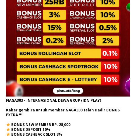
NAGA303 - INTERNASIONAL DEWA GRUP (IDN PLAY)
Kabar gembira untuk member NAGA303 telah Hadir BONUS
EXTRA !!!
BONUS NEW MEMBER RP. 25,000
BONUS DEPOSIT 10%
BONUS CASHBACK SLOT 3%