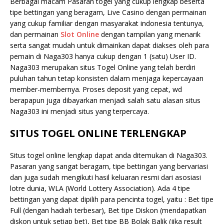
Berbagai macam Pasaran togel yang cukup lengkap beserta
tipe bettingan yang beragam, Live Casino dengan permainan
yang cukup familiar dengan masyarakat indonesia tentunya,
dan permainan
Slot Online
dengan tampilan yang menarik
serta sangat mudah untuk dimainkan dapat diakses oleh para
pemain di Naga303 hanya cukup dengan 1 (satu) User ID.
Naga303 merupakan situs Togel Online yang telah berdiri
puluhan tahun tetap konsisten dalam menjaga kepercayaan
member-membernya. Proses deposit yang cepat, wd
berapapun juga dibayarkan menjadi salah satu alasan situs
Naga303 ini menjadi situs yang terpercaya.
SITUS TOGEL ONLINE TERLENGKAP
Situs togel online lengkap dapat anda ditemukan di Naga303.
Pasaran yang sangat beragam, tipe bettingan yang bervariasi
dan juga sudah mengikuti hasil keluaran resmi dari asosiasi
lotre dunia, WLA (World Lottery Association). Ada 4 tipe
bettingan yang dapat dipilih para pencinta togel, yaitu : Bet tipe
Full (dengan hadiah terbesar), Bet tipe Diskon (mendapatkan
diskon untuk setiap bet), Bet tipe BB Bolak Balik (jika result