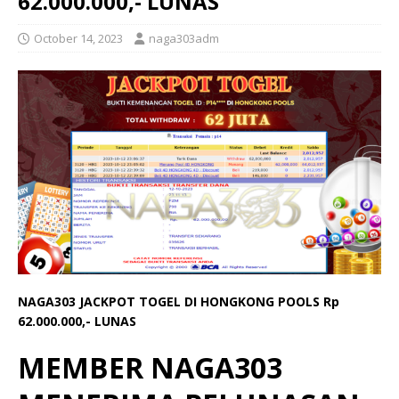
62.000.000,- LUNAS
October 14, 2023
naga303adm
NAGA303 JACKPOT TOGEL DI HONGKONG POOLS Rp
62.000.000,- LUNAS
MEMBER NAGA303