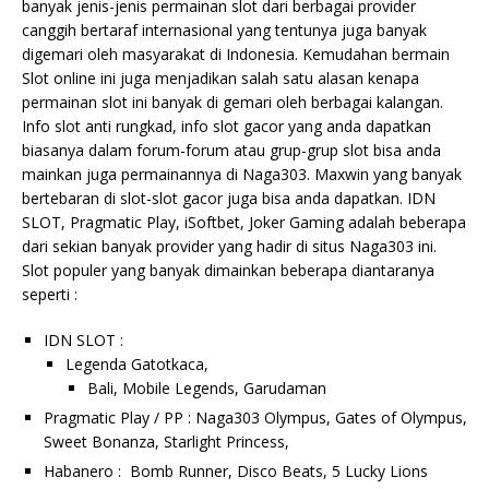
banyak jenis-jenis permainan slot dari berbagai provider
canggih bertaraf internasional yang tentunya juga banyak
digemari oleh masyarakat di Indonesia. Kemudahan bermain
Slot online ini juga menjadikan salah satu alasan kenapa
permainan slot ini banyak di gemari oleh berbagai kalangan.
Info slot anti rungkad, info slot gacor yang anda dapatkan
biasanya dalam forum-forum atau grup-grup slot bisa anda
mainkan juga permainannya di Naga303. Maxwin yang banyak
bertebaran di slot-slot gacor juga bisa anda dapatkan. IDN
SLOT, Pragmatic Play, iSoftbet, Joker Gaming adalah beberapa
dari sekian banyak provider yang hadir di situs Naga303 ini.
Slot populer yang banyak dimainkan beberapa diantaranya
seperti :
IDN SLOT :
Legenda Gatotkaca,
Bali, Mobile Legends, Garudaman
Pragmatic Play / PP : Naga303 Olympus, Gates of Olympus,
Sweet Bonanza, Starlight Princess,
Habanero : Bomb Runner, Disco Beats, 5 Lucky Lions