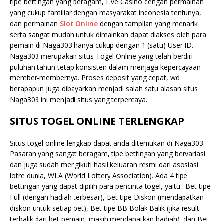
tipe bettingan yang beragam, Live Casino dengan permainan
yang cukup familiar dengan masyarakat indonesia tentunya,
dan permainan
Slot Online
dengan tampilan yang menarik
serta sangat mudah untuk dimainkan dapat diakses oleh para
pemain di Naga303 hanya cukup dengan 1 (satu) User ID.
Naga303 merupakan situs Togel Online yang telah berdiri
puluhan tahun tetap konsisten dalam menjaga kepercayaan
member-membernya. Proses deposit yang cepat, wd
berapapun juga dibayarkan menjadi salah satu alasan situs
Naga303 ini menjadi situs yang terpercaya.
SITUS TOGEL ONLINE TERLENGKAP
Situs togel online lengkap dapat anda ditemukan di Naga303.
Pasaran yang sangat beragam, tipe bettingan yang bervariasi
dan juga sudah mengikuti hasil keluaran resmi dari asosiasi
lotre dunia, WLA (World Lottery Association). Ada 4 tipe
bettingan yang dapat dipilih para pencinta togel, yaitu : Bet tipe
Full (dengan hadiah terbesar), Bet tipe Diskon (mendapatkan
diskon untuk setiap bet), Bet tipe BB Bolak Balik (jika result
terbalik dari bet pemain, masih mendapatkan hadiah), dan Bet