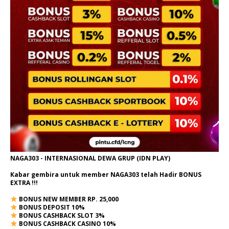
NAGA303 - INTERNASIONAL DEWA GRUP (IDN PLAY)
Kabar gembira untuk member NAGA303 telah Hadir BONUS
EXTRA !!!
BONUS NEW MEMBER RP. 25,000
BONUS DEPOSIT 10%
BONUS CASHBACK SLOT 3%
BONUS CASHBACK CASINO 10%