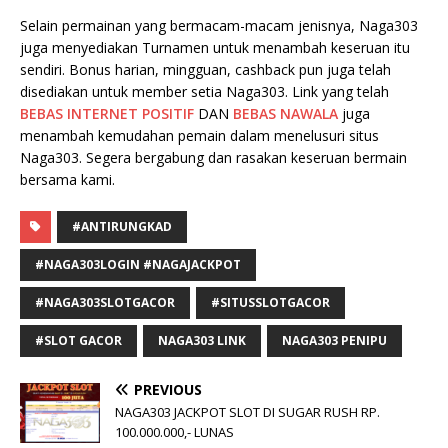
Selain permainan yang bermacam-macam jenisnya, Naga303
juga menyediakan Turnamen untuk menambah keseruan itu
sendiri. Bonus harian, mingguan, cashback pun juga telah
disediakan untuk member setia Naga303. Link yang telah
BEBAS INTERNET POSITIF
DAN
BEBAS NAWALA
juga
menambah kemudahan pemain dalam menelusuri situs
Naga303. Segera bergabung dan rasakan keseruan bermain
bersama kami.
#ANTIRUNGKAD
#NAGA303LOGIN #NAGAJACKPOT
#NAGA303SLOTGACOR
#SITUSSLOTGACOR
#SLOT GACOR
NAGA303 LINK
NAGA303 PENIPU
PREVIOUS
NAGA303 JACKPOT SLOT DI SUGAR RUSH RP.
100.000.000,- LUNAS