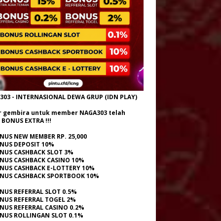
303 - INTERNASIONAL DEWA GRUP (IDN PLAY)
r gembira untuk member NAGA303 telah
 BONUS EXTRA !!!
NUS NEW MEMBER RP. 25,000
NUS DEPOSIT 10%
NUS CASHBACK SLOT 3%
NUS CASHBACK CASINO 10%
NUS CASHBACK E-LOTTERY 10%
NUS CASHBACK SPORTBOOK 10%
NUS REFERRAL SLOT 0.5%
NUS REFERRAL TOGEL 2%
NUS REFERRAL CASINO 0.2%
NUS ROLLINGAN SLOT 0.1%