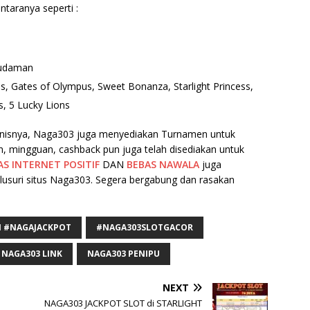
taranya seperti :
rudaman
s, Gates of Olympus, Sweet Bonanza, Starlight Princess,
, 5 Lucky Lions
nisnya, Naga303 juga menyediakan Turnamen untuk
n, mingguan, cashback pun juga telah disediakan untuk
AS INTERNET POSITIF
DAN
BEBAS NAWALA
juga
uri situs Naga303. Segera bergabung dan rasakan
 #NAGAJACKPOT
#NAGA303SLOTGACOR
NAGA303 LINK
NAGA303 PENIPU
NEXT
NAGA303 JACKPOT SLOT di STARLIGHT