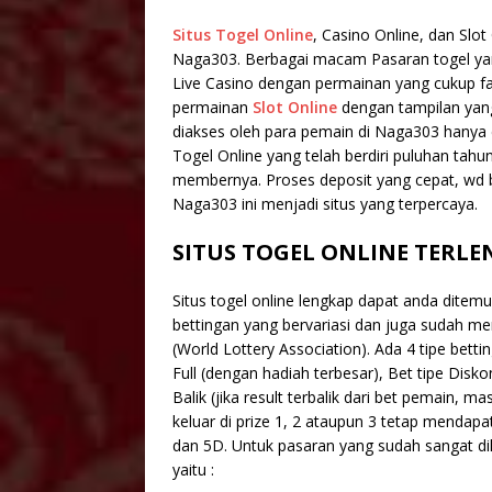
Situs Togel Online
, Casino Online, dan Slot
Naga303. Berbagai macam Pasaran togel yan
Live Casino dengan permainan yang cukup fa
permainan
Slot Online
dengan tampilan yan
diakses oleh para pemain di Naga303 hanya 
Togel Online yang telah berdiri puluhan ta
membernya. Proses deposit yang cepat, wd b
Naga303 ini menjadi situs yang terpercaya.
SITUS TOGEL ONLINE TERL
Situs togel online lengkap dapat anda ditem
bettingan yang bervariasi dan juga sudah meng
(World Lottery Association). Ada 4 tipe bettin
Full (dengan hadiah terbesar), Bet tipe Disk
Balik (jika result terbalik dari bet pemain, 
keluar di prize 1, 2 ataupun 3 tetap mendap
dan 5D. Untuk pasaran yang sudah sangat di
yaitu :