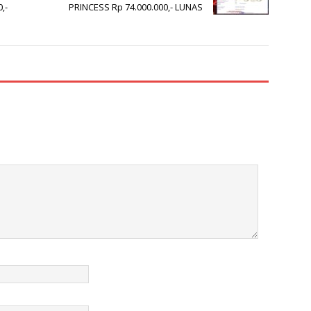
,-
PRINCESS Rp 74.000.000,- LUNAS