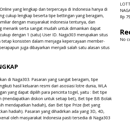
LOTT
 Online yang lengkap dan terpercaya di Indonesia hanya di
NAGA
g cukup lengkap beserta tipe bettingan yang beragam,
Rp 7
miliar dengan masyarakat indonesia tentunya, dan
g menarik serta sangat mudah untuk dimainkan dapat
Re
cukup dengan 1 (satu) User ID. Naga303 merupakan situs
No c
hun tetap konsisten dalam menjaga kepercayaan member-
erapapun juga dibayarkan menjadi salah satu alasan situs
ENGKAP
ukan di Naga303. Pasaran yang sangat beragam, tipe
ikuti hasil keluaran resmi dari asosiasi lotre dunia, WLA
gan yang dapat dipilih para pencinta togel, yaitu : Bet tipe
on (mendapatkan diskon untuk setiap bet), Bet tipe BB Bolak
masih mendapatkan hadiah), dan Bet tipe Prize (bet yang
atkan hadiah). Pasaran yang dihadirkan ada yang 3D, 4D,
kenal oleh masyarakat Indonesia pasti tersedia di Naga303