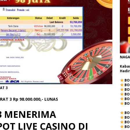
NAGA
Kaba
Hadir
BO
BO
AT 3
BO
BO
AT 3 Rp 98.000.000,- LUNAS
BO
BO
3 MENERIMA
BO
BO
BO
OT LIVE CASINO DI
BO