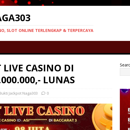
AGA303
INO, SLOT ONLINE TERLENGKAP & TERPERCAYA
 LIVE CASINO DI
Sear
.000.000,- LUNAS
Bukti Jackpot Naga303
0