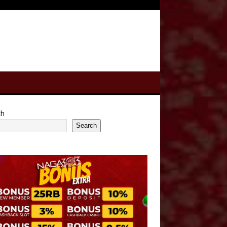
ch
Search