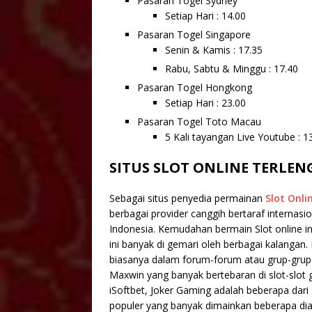
Pasaran Togel Sydney
Setiap Hari : 14.00
Pasaran Togel Singapore
Senin & Kamis : 17.35
Rabu, Sabtu & Minggu : 17.40
Pasaran Togel Hongkong
Setiap Hari : 23.00
Pasaran Togel Toto Macau
5 Kali tayangan Live Youtube : 1
SITUS SLOT ONLINE TERLEN
Sebagai situs penyedia permainan
Slot Onli
berbagai provider canggih bertaraf internas
Indonesia. Kemudahan bermain Slot online in
ini banyak di gemari oleh berbagai kalangan. 
biasanya dalam forum-forum atau grup-grup
Maxwin yang banyak bertebaran di slot-slot 
iSoftbet, Joker Gaming adalah beberapa dari s
populer yang banyak dimainkan beberapa dian