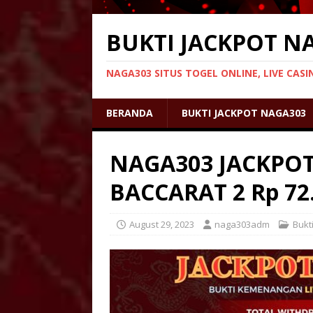
BUKTI JACKPOT N
NAGA303 SITUS TOGEL ONLINE, LIVE CAS
BERANDA
BUKTI JACKPOT NAGA303
NAGA303 JACKPOT 
BACCARAT 2 Rp 72
August 29, 2023
naga303adm
Bukt