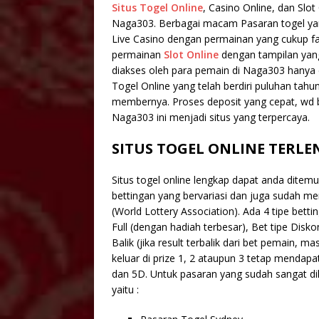
Situs Togel Online
, Casino Online, dan Slot
Naga303. Berbagai macam Pasaran togel yan
Live Casino dengan permainan yang cukup fa
permainan
Slot Online
dengan tampilan yan
diakses oleh para pemain di Naga303 hanya 
Togel Online yang telah berdiri puluhan ta
membernya. Proses deposit yang cepat, wd b
Naga303 ini menjadi situs yang terpercaya.
SITUS TOGEL ONLINE TERL
Situs togel online lengkap dapat anda ditem
bettingan yang bervariasi dan juga sudah meng
(World Lottery Association). Ada 4 tipe bettin
Full (dengan hadiah terbesar), Bet tipe Disk
Balik (jika result terbalik dari bet pemain, 
keluar di prize 1, 2 ataupun 3 tetap mendap
dan 5D. Untuk pasaran yang sudah sangat di
yaitu :