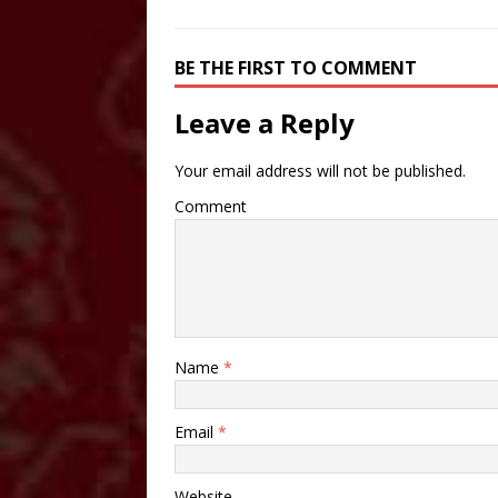
BE THE FIRST TO COMMENT
Leave a Reply
Your email address will not be published.
Comment
Name
*
Email
*
Website