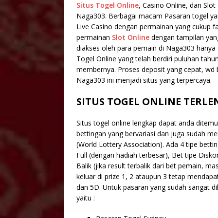
Situs Togel Online
, Casino Online, dan Slot
Naga303. Berbagai macam Pasaran togel yan
Live Casino dengan permainan yang cukup fa
permainan
Slot Online
dengan tampilan yan
diakses oleh para pemain di Naga303 hanya 
Togel Online yang telah berdiri puluhan ta
membernya. Proses deposit yang cepat, wd b
Naga303 ini menjadi situs yang terpercaya.
SITUS TOGEL ONLINE TERL
Situs togel online lengkap dapat anda ditem
bettingan yang bervariasi dan juga sudah meng
(World Lottery Association). Ada 4 tipe bettin
Full (dengan hadiah terbesar), Bet tipe Disk
Balik (jika result terbalik dari bet pemain, 
keluar di prize 1, 2 ataupun 3 tetap mendap
dan 5D. Untuk pasaran yang sudah sangat di
yaitu :