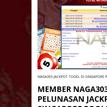
NAGA303 JACKPOT TOGEL DI SINGAPORE PO
MEMBER NAGA30
PELUNASAN JACKP