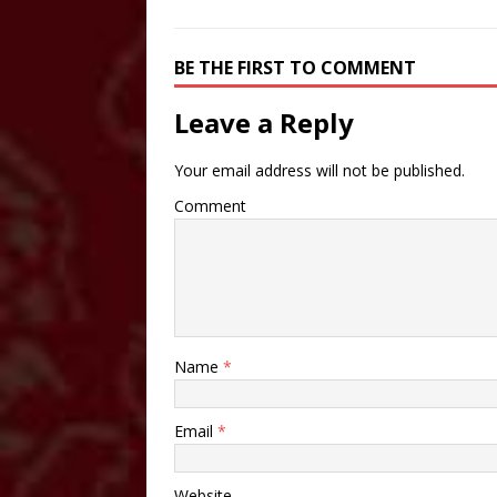
BE THE FIRST TO COMMENT
Leave a Reply
Your email address will not be published.
Comment
Name
*
Email
*
Website