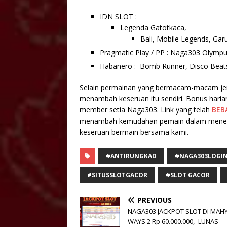
IDN SLOT :
Legenda Gatotkaca,
Bali, Mobile Legends, Ga
Pragmatic Play / PP : Naga303 Olympu
Habanero : Bomb Runner, Disco Beats
Selain permainan yang bermacam-macam je
menambah keseruan itu sendiri. Bonus haria
member setia Naga303. Link yang telah
BEB
menambah kemudahan pemain dalam menelus
keseruan bermain bersama kami.
#ANTIRUNGKAD
#NAGA303LOGIN
#SITUSSLOTGACOR
#SLOT GACOR
PREVIOUS
NAGA303 JACKPOT SLOT DI MA
WAYS 2 Rp 60.000.000,- LUNAS