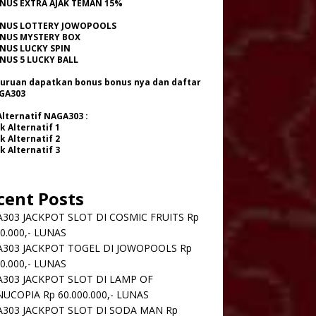
NUS EXTRA AJAK TEMAN 15%
NUS LOTTERY JOWOPOOLS
NUS MYSTERY BOX
NUS LUCKY SPIN
NUS 5 LUCKY BALL
uruan dapatkan bonus bonus nya dan daftar
AGA303
Alternatif NAGA303 :
nk Alternatif
1
nk Alternatif
2
k Alternatif 3
cent Posts
303 JACKPOT SLOT DI COSMIC FRUITS Rp
00.000,- LUNAS
303 JACKPOT TOGEL DI JOWOPOOLS Rp
50.000,- LUNAS
303 JACKPOT SLOT DI LAMP OF
UCOPIA Rp 60.000.000,- LUNAS
303 JACKPOT SLOT DI SODA MAN Rp