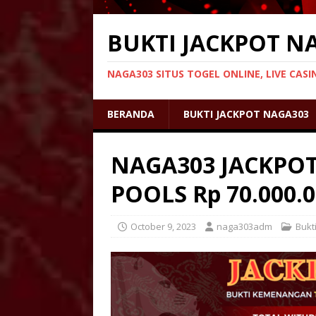
BUKTI JACKPOT N
NAGA303 SITUS TOGEL ONLINE, LIVE CAS
BERANDA
BUKTI JACKPOT NAGA303
NAGA303 JACKPOT
POOLS Rp 70.000.
October 9, 2023
naga303adm
Bukt