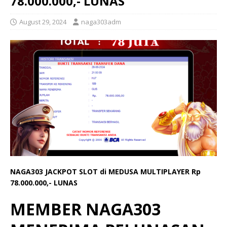
78.000.000,- LUNAS
August 29, 2024
naga303adm
NAGA303 JACKPOT SLOT di MEDUSA MULTIPLAYER Rp
78.000.000,- LUNAS
MEMBER NAGA303