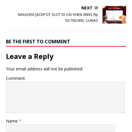
NEXT
NAGA303 JACKPOT SLOT DI CAI SHEN WINS Rp
50.700.000,- LUNAS
BE THE FIRST TO COMMENT
Leave a Reply
Your email address will not be published.
Comment
Name
*