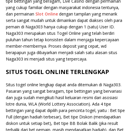
tipe bettingan yang beragam, Live Casino dengan permainan
yang cukup familiar dengan masyarakat indonesia tentunya,
dan permainan
Slot Online
dengan tampilan yang menarik
serta sangat mudah untuk dimainkan dapat diakses oleh para
pemain di Naga303 hanya cukup dengan 1 (satu) User ID.
Naga303 merupakan situs Togel Online yang telah berdiri
puluhan tahun tetap konsisten dalam menjaga kepercayaan
member-membernya. Proses deposit yang cepat, wd
berapapun juga dibayarkan menjadi salah satu alasan situs
Naga303 ini menjadi situs yang terpercaya.
SITUS TOGEL ONLINE TERLENGKAP
Situs togel online lengkap dapat anda ditemukan di Naga303.
Pasaran yang sangat beragam, tipe bettingan yang bervariasi
dan juga sudah mengikuti hasil keluaran resmi dari asosiasi
lotre dunia, WLA (World Lottery Association). Ada 4 tipe
bettingan yang dapat dipilih para pencinta togel, yaitu : Bet tipe
Full (dengan hadiah terbesar), Bet tipe Diskon (mendapatkan
diskon untuk setiap bet), Bet tipe BB Bolak Balik (jika result
terbalik dari bet pemain, masih mendapatkan hadiah), dan Bet