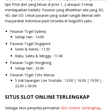
tipe Prize (bet yang keluar di prize 1, 2 ataupun 3 tetap
mendapatkan hadiah). Pasaran yang dihadirkan ada yang 3D,
4D, dan 5D. Untuk pasaran yang sudah sangat dikenal oleh
masyarakat Indonesia pasti tersedia di Naga303 yaitu :
Pasaran Togel Sydney
Setiap Hari : 14.00
Pasaran Togel Singapore
Senin & Kamis : 17.35
Rabu, Sabtu & Minggu : 17.40
Pasaran Togel Hongkong
Setiap Hari : 23.00
Pasaran Togel Toto Macau
5 Kali tayangan Live Youtube : 13.00 | 16.00 | 19.00 |
22.00 | 00.00
SITUS SLOT ONLINE TERLENGKAP
Sebagai situs penyedia permainan
Slot Online terlengkap
,