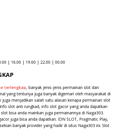
3.00 | 16.00 | 19.00 | 22.00 | 00.00
GKAP
ne terlengkap
, banyak jenis-jenis permainan slot dari
ional yang tentunya juga banyak digemari oleh masyarakat di
i juga menjadikan salah satu alasan kenapa permainan slot
Info slot anti rungkad, info slot gacor yang anda dapatkan
 slot bisa anda mainkan juga permainannya di Naga303.
gacor juga bisa anda dapatkan. IDN SLOT, Pragmatic Play,
ekian banyak provider yang hadir di situs Naga303 ini. Slot