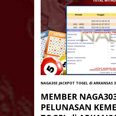
NAGA303 JACKPOT TOGEL di ARKANSAS 3D
MEMBER NAGA30
PELUNASAN KEM