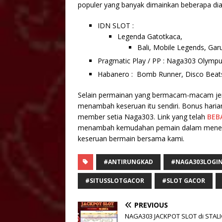
populer yang banyak dimainkan beberapa dian
IDN SLOT :
Legenda Gatotkaca,
Bali, Mobile Legends, Ga
Pragmatic Play / PP : Naga303 Olympu
Habanero : Bomb Runner, Disco Beats
Selain permainan yang bermacam-macam je
menambah keseruan itu sendiri. Bonus haria
member setia Naga303. Link yang telah
BEB
menambah kemudahan pemain dalam menelus
keseruan bermain bersama kami.
#ANTIRUNGKAD
#NAGA303LOGIN
#SITUSSLOTGACOR
#SLOT GACOR
PREVIOUS
NAGA303 JACKPOT SLOT di STAL