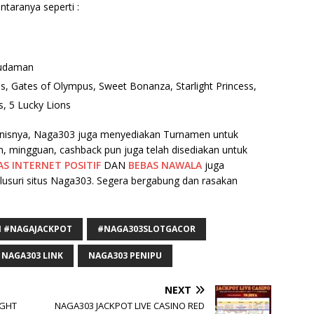
taranya seperti :
rudaman
s, Gates of Olympus, Sweet Bonanza, Starlight Princess,
, 5 Lucky Lions
nisnya, Naga303 juga menyediakan Turnamen untuk
n, mingguan, cashback pun juga telah disediakan untuk
AS INTERNET POSITIF
DAN
BEBAS NAWALA
juga
uri situs Naga303. Segera bergabung dan rasakan
 #NAGAJACKPOT
#NAGA303SLOTGACOR
NAGA303 LINK
NAGA303 PENIPU
NEXT
IGHT
NAGA303 JACKPOT LIVE CASINO RED