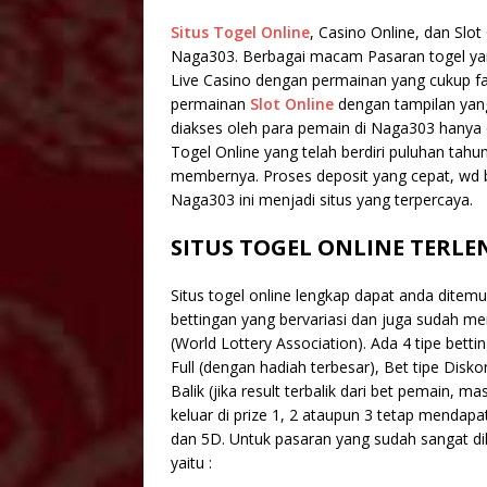
Situs Togel Online
, Casino Online, dan Slot
Naga303. Berbagai macam Pasaran togel yan
Live Casino dengan permainan yang cukup fa
permainan
Slot Online
dengan tampilan yan
diakses oleh para pemain di Naga303 hanya 
Togel Online yang telah berdiri puluhan ta
membernya. Proses deposit yang cepat, wd b
Naga303 ini menjadi situs yang terpercaya.
SITUS TOGEL ONLINE TERL
Situs togel online lengkap dapat anda ditem
bettingan yang bervariasi dan juga sudah meng
(World Lottery Association). Ada 4 tipe bettin
Full (dengan hadiah terbesar), Bet tipe Disk
Balik (jika result terbalik dari bet pemain, 
keluar di prize 1, 2 ataupun 3 tetap mendap
dan 5D. Untuk pasaran yang sudah sangat di
yaitu :