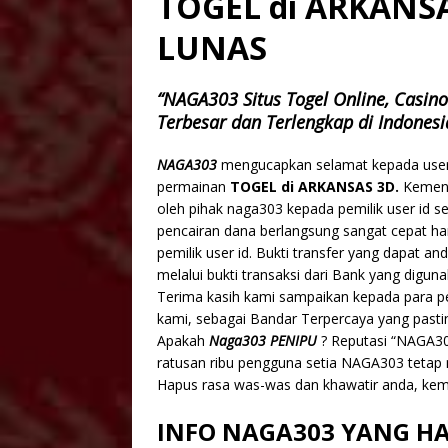
TOGEL di ARKANSAS
LUNAS
“NAGA303 Situs Togel Online, Casino 
Terbesar dan Terlengkap di Indonesi
NAGA303
mengucapkan selamat kepada user
permainan
TOGEL di ARKANSAS 3D.
Kemen
oleh pihak naga303 kepada pemilik user id s
pencairan dana berlangsung sangat cepat h
pemilik user id. Bukti transfer yang dapat and
melalui bukti transaksi dari Bank yang digun
Terima kasih kami sampaikan kepada para p
kami, sebagai Bandar Terpercaya yang pas
Apakah
Naga303
PENIPU
? Reputasi “NAGA30
ratusan ribu pengguna setia NAGA303 tetap m
Hapus rasa was-was dan khawatir anda, kem
INFO NAGA303 YANG HA