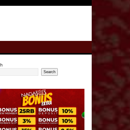
ch
Search