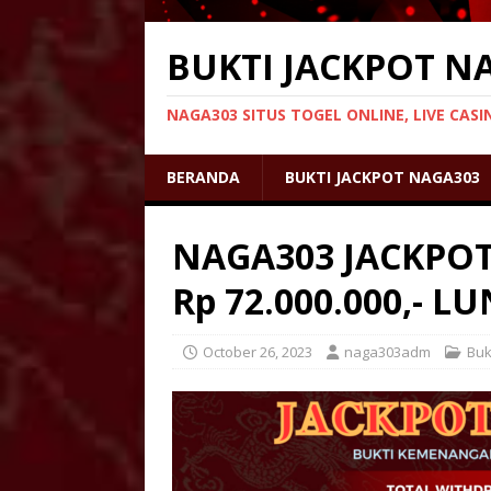
BUKTI JACKPOT N
NAGA303 SITUS TOGEL ONLINE, LIVE CAS
BERANDA
BUKTI JACKPOT NAGA303
NAGA303 JACKPOT
Rp 72.000.000,- L
October 26, 2023
naga303adm
Buk