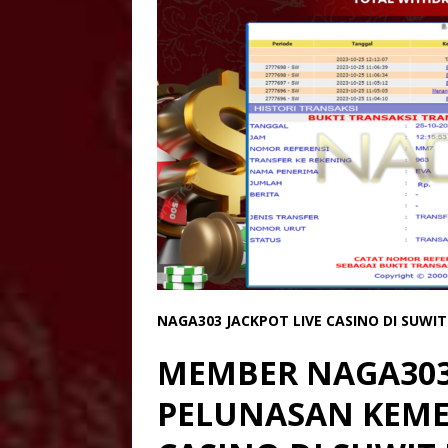
NAGA303 JACKPOT LIVE CASINO DI SUWIT 
MEMBER NAGA30
PELUNASAN KEME