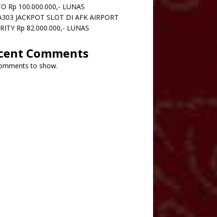
O Rp 100.000.000,- LUNAS
303 JACKPOT SLOT DI AFK AIRPORT
RITY Rp 82.000.000,- LUNAS
cent Comments
omments to show.