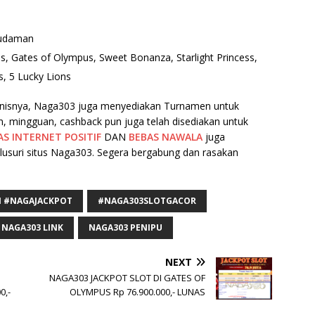
rudaman
s, Gates of Olympus, Sweet Bonanza, Starlight Princess,
, 5 Lucky Lions
nisnya, Naga303 juga menyediakan Turnamen untuk
n, mingguan, cashback pun juga telah disediakan untuk
AS INTERNET POSITIF
DAN
BEBAS NAWALA
juga
uri situs Naga303. Segera bergabung dan rasakan
 #NAGAJACKPOT
#NAGA303SLOTGACOR
NAGA303 LINK
NAGA303 PENIPU
NEXT
NAGA303 JACKPOT SLOT DI GATES OF
0,-
OLYMPUS Rp 76.900.000,- LUNAS