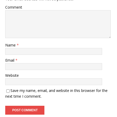
Comment
Name
*
Email
*
Website
Save my name, email, and website in this browser for the
next time I comment.