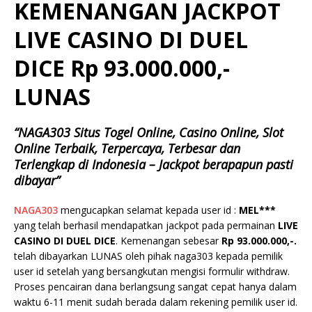
KEMENANGAN JACKPOT
LIVE CASINO DI DUEL
DICE Rp 93.000.000,-
LUNAS
“NAGA303 Situs Togel Online, Casino Online, Slot
Online Terbaik, Terpercaya, Terbesar dan
Terlengkap di Indonesia – Jackpot berapapun pasti
dibayar”
NAGA303
mengucapkan selamat kepada user id :
MEL***
yang telah berhasil mendapatkan jackpot pada permainan
LIVE
CASINO DI DUEL DICE
. Kemenangan sebesar
Rp 93.000.000,-.
telah dibayarkan LUNAS oleh pihak naga303 kepada pemilik
user id setelah yang bersangkutan mengisi formulir withdraw.
Proses pencairan dana berlangsung sangat cepat hanya dalam
waktu 6-11 menit sudah berada dalam rekening pemilik user id.