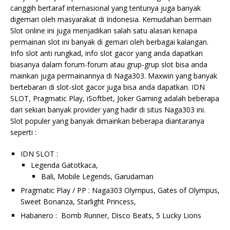
canggih bertaraf internasional yang tentunya juga banyak
digemari oleh masyarakat di Indonesia. Kemudahan bermain
Slot online ini juga menjadikan salah satu alasan kenapa
permainan slot ini banyak di gemari oleh berbagai kalangan.
Info slot anti rungkad, info slot gacor yang anda dapatkan
biasanya dalam forum-forum atau grup-grup slot bisa anda
mainkan juga permainannya di Naga303. Maxwin yang banyak
bertebaran di slot-slot gacor juga bisa anda dapatkan. IDN
SLOT, Pragmatic Play, iSoftbet, Joker Gaming adalah beberapa
dari sekian banyak provider yang hadir di situs Naga303 ini.
Slot populer yang banyak dimainkan beberapa diantaranya
seperti :
IDN SLOT :
Legenda Gatotkaca,
Bali, Mobile Legends, Garudaman
Pragmatic Play / PP : Naga303 Olympus, Gates of Olympus,
Sweet Bonanza, Starlight Princess,
Habanero : Bomb Runner, Disco Beats, 5 Lucky Lions