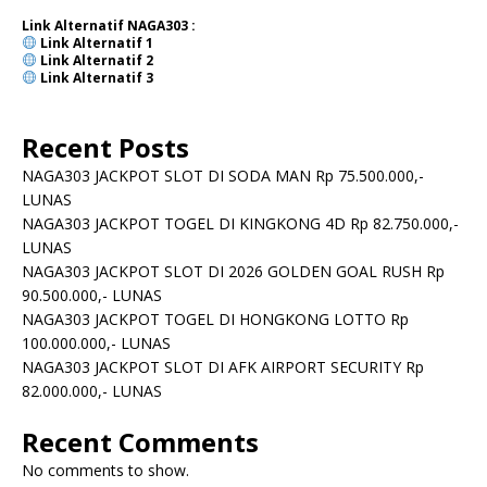
Link Alternatif NAGA303 :
Link Alternatif
1
Link Alternatif
2
Link Alternatif 3
Recent Posts
NAGA303 JACKPOT SLOT DI SODA MAN Rp 75.500.000,-
LUNAS
NAGA303 JACKPOT TOGEL DI KINGKONG 4D Rp 82.750.000,-
LUNAS
NAGA303 JACKPOT SLOT DI 2026 GOLDEN GOAL RUSH Rp
90.500.000,- LUNAS
NAGA303 JACKPOT TOGEL DI HONGKONG LOTTO Rp
100.000.000,- LUNAS
NAGA303 JACKPOT SLOT DI AFK AIRPORT SECURITY Rp
82.000.000,- LUNAS
Recent Comments
No comments to show.