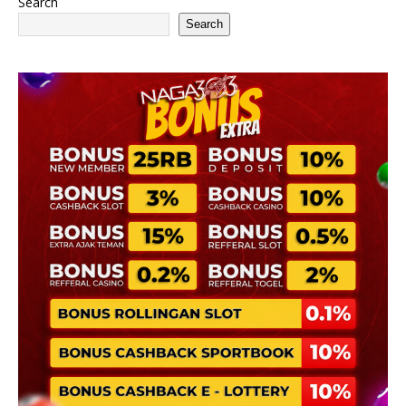
Search
Search