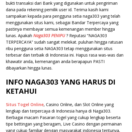
bukti transaksi dari Bank yang digunakan untuk pengiriman
dana pada rekening pemilik user id. Terima kasih kami
sampaikan kepada para pengguna setia naga303 yang telah
menggunakan situs kami, sebagai Bandar Terpercaya yang
pastinya membayar semua kemenangan member hingga
lunas. Apakah
Naga303
PENIPU
? Reputasi “NAGA303
TERPERCAYA” sudah sangat melekat. puluhan hingga ratusan
ribu pengguna setia NAGA303 tetap menggunakan situs
terbesar dan terbaik di Indonesia ini. Hapus rasa was-was dan
khawatir anda, kemenangan anda berapapun PASTI
dibayarkan hingga lunas.
INFO NAGA303 YANG HARUS DI
KETAHUI
Situs Togel Online
, Casino Online, dan Slot Online yang
lengkap dan terpercaya di Indonesia hanya di Naga303.
Berbagai macam Pasaran togel yang cukup lengkap beserta
tipe bettingan yang beragam, Live Casino dengan permainan
yang cukup familiar dengan masyarakat indonesia tentunya,