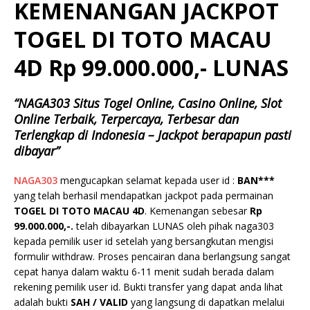
KEMENANGAN JACKPOT
TOGEL DI TOTO MACAU
4D Rp 99.000.000,- LUNAS
“NAGA303 Situs Togel Online, Casino Online, Slot
Online Terbaik, Terpercaya, Terbesar dan
Terlengkap di Indonesia – Jackpot berapapun pasti
dibayar”
NAGA303
mengucapkan selamat kepada user id :
BAN***
yang telah berhasil mendapatkan jackpot pada permainan
TOGEL DI TOTO MACAU 4D
. Kemenangan sebesar
Rp
99.000.000,-.
telah dibayarkan LUNAS oleh pihak naga303
kepada pemilik user id setelah yang bersangkutan mengisi
formulir withdraw. Proses pencairan dana berlangsung sangat
cepat hanya dalam waktu 6-11 menit sudah berada dalam
rekening pemilik user id. Bukti transfer yang dapat anda lihat
adalah bukti
SAH / VALID
yang langsung di dapatkan melalui