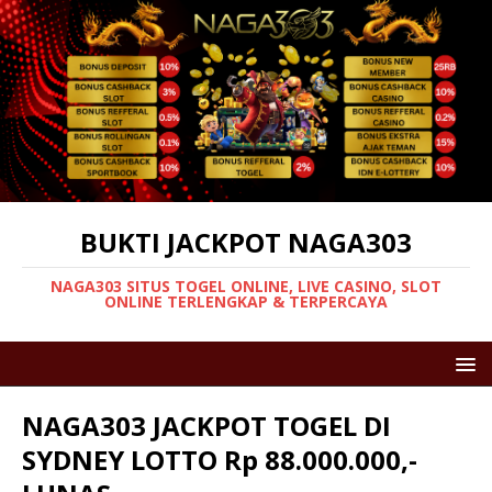
BUKTI JACKPOT NAGA303
NAGA303 SITUS TOGEL ONLINE, LIVE CASINO, SLOT
ONLINE TERLENGKAP & TERPERCAYA
NAGA303 JACKPOT TOGEL DI
SYDNEY LOTTO Rp 88.000.000,-