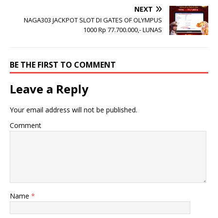
NEXT
NAGA303 JACKPOT SLOT DI GATES OF OLYMPUS
1000 Rp 77.700.000,- LUNAS
BE THE FIRST TO COMMENT
Leave a Reply
Your email address will not be published.
Comment
Name
*