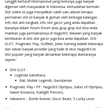
canggih bertaraf internasional yang tentunya juga banyak
digemari oleh masyarakat di Indonesia. Kemudahan bermain
Slot online ini juga menjadikan salah satu alasan kenapa
permainan slot ini banyak di gemari oleh berbagai kalangan.
Info slot anti rungkad, info slot gacor yang anda dapatkan
biasanya dalam forum-forum atau grup-grup slot bisa anda
mainkan juga permainannya di Naga303. Maxwin yang banyak
bertebaran di slot-slot gacor juga bisa anda dapatkan. IDN
SLOT, Pragmatic Play, iSoftbet, Joker Gaming adalah beberapa
dari sekian banyak provider yang hadir di situs Naga303 ini.
Slot populer yang banyak dimainkan beberapa diantaranya
seperti :
IDN SLOT :
Legenda Gatotkaca,
Bali, Mobile Legends, Garudaman
Pragmatic Play / PP : Naga303 Olympus, Gates of Olympus,
Sweet Bonanza, Starlight Princess,
Habanero : Bomb Runner, Disco Beats, 5 Lucky Lions