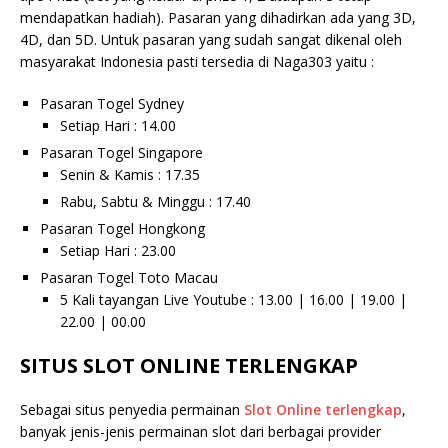
mendapatkan hadiah). Pasaran yang dihadirkan ada yang 3D,
4D, dan 5D. Untuk pasaran yang sudah sangat dikenal oleh
masyarakat Indonesia pasti tersedia di Naga303 yaitu :
Pasaran Togel Sydney
Setiap Hari : 14.00
Pasaran Togel Singapore
Senin & Kamis : 17.35
Rabu, Sabtu & Minggu : 17.40
Pasaran Togel Hongkong
Setiap Hari : 23.00
Pasaran Togel Toto Macau
5 Kali tayangan Live Youtube : 13.00 | 16.00 | 19.00 |
22.00 | 00.00
SITUS SLOT ONLINE TERLENGKAP
Sebagai situs penyedia permainan
Slot Online terlengkap
,
banyak jenis-jenis permainan slot dari berbagai provider