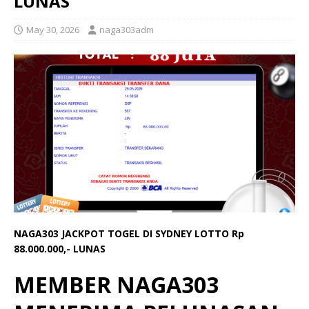
LUNAS
May 30, 2026
naga303adm
NAGA303 JACKPOT TOGEL DI SYDNEY LOTTO Rp
88.000.000,- LUNAS
MEMBER NAGA303