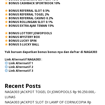
BONUS CASHBACK SPORTBOOK 10%
BONUS REFERRAL SLOT 0.5%
BONUS REFERRAL TOGEL 2%
BONUS REFERRAL CASINO 0.2%
BONUS ROLLINGAN SLOT 0.1%
BONUS EXTRA AJAK TEMAN 15%
BONUS LOTTERY JOWOPOOLS
BONUS MYSTERY BOX
BONUS LUCKY SPIN
BONUS 5 LUCKY BALL
Yuk buruan dapatkan bonus bonus nya dan daftar di NAGA303
Link Alternatif NAGA303 :
Link Alternatif
1
Link Alternatif
2
Link Alternatif 3
Recent Posts
NAGA303 JACKPOT TOGEL DI JOWOPOOLS Rp 90.250.000,-
LUNAS
NAGA303 JACKPOT SLOT DI LAMP OF CORNUCOPIA Rp