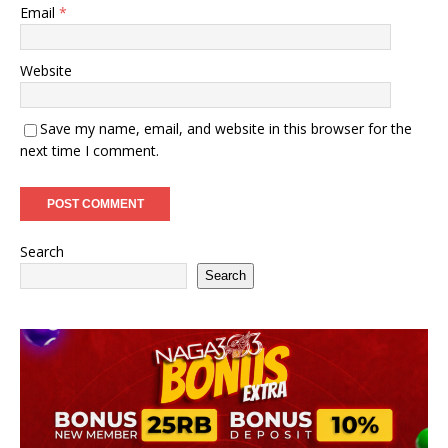
Email
*
Website
Save my name, email, and website in this browser for the
next time I comment.
Search
Search