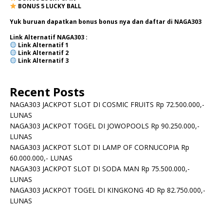
BONUS 5 LUCKY BALL
Yuk buruan dapatkan bonus bonus nya dan daftar di NAGA303
Link Alternatif NAGA303 :
Link Alternatif
1
Link Alternatif
2
Link Alternatif 3
Recent Posts
NAGA303 JACKPOT SLOT DI COSMIC FRUITS Rp 72.500.000,-
LUNAS
NAGA303 JACKPOT TOGEL DI JOWOPOOLS Rp 90.250.000,-
LUNAS
NAGA303 JACKPOT SLOT DI LAMP OF CORNUCOPIA Rp
60.000.000,- LUNAS
NAGA303 JACKPOT SLOT DI SODA MAN Rp 75.500.000,-
LUNAS
NAGA303 JACKPOT TOGEL DI KINGKONG 4D Rp 82.750.000,-
LUNAS