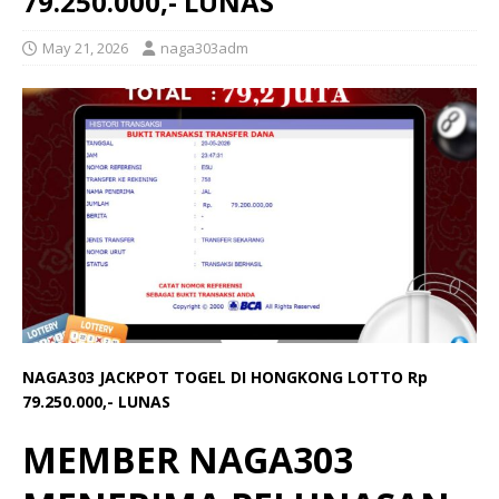
79.250.000,- LUNAS
May 21, 2026
naga303adm
NAGA303 JACKPOT TOGEL DI HONGKONG LOTTO Rp
79.250.000,- LUNAS
MEMBER NAGA303