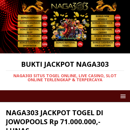
BUKTI JACKPOT NAGA303
NAGA303 SITUS TOGEL ONLINE, LIVE CASINO, SLOT
ONLINE TERLENGKAP & TERPERCAYA
NAGA303 JACKPOT TOGEL DI
JOWOPOOLS Rp 71.000.000,-