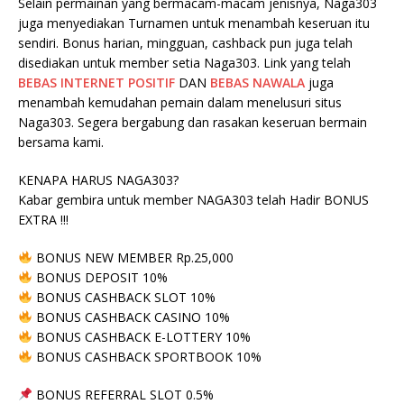
Selain permainan yang bermacam-macam jenisnya, Naga303
juga menyediakan Turnamen untuk menambah keseruan itu
sendiri. Bonus harian, mingguan, cashback pun juga telah
disediakan untuk member setia Naga303. Link yang telah
BEBAS INTERNET POSITIF
DAN
BEBAS NAWALA
juga
menambah kemudahan pemain dalam menelusuri situs
Naga303. Segera bergabung dan rasakan keseruan bermain
bersama kami.
KENAPA HARUS NAGA303?
Kabar gembira untuk member NAGA303 telah Hadir BONUS
EXTRA !!!
BONUS NEW MEMBER Rp.25,000
BONUS DEPOSIT 10%
BONUS CASHBACK SLOT 10%
BONUS CASHBACK CASINO 10%
BONUS CASHBACK E-LOTTERY 10%
BONUS CASHBACK SPORTBOOK 10%
BONUS REFERRAL SLOT 0.5%