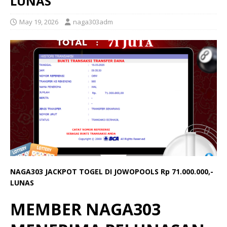
LUNAS
May 19, 2026
naga303adm
NAGA303 JACKPOT TOGEL DI JOWOPOOLS Rp 71.000.000,-
LUNAS
MEMBER NAGA303