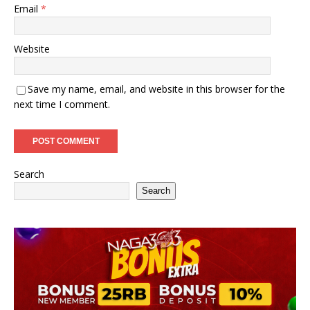
Email
*
Website
Save my name, email, and website in this browser for the
next time I comment.
Search
Search