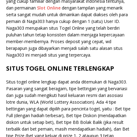
yang cukup familiar dengan masyarakat indonesia tentunya,
dan permainan
Slot Online
dengan tampilan yang menarik
serta sangat mudah untuk dimainkan dapat diakses oleh para
pemain di Naga303 hanya cukup dengan 1 (satu) User ID.
Naga303 merupakan situs Togel Online yang telah berdiri
puluhan tahun tetap konsisten dalam menjaga kepercayaan
member-membernya. Proses deposit yang cepat, wd
berapapun juga dibayarkan menjadi salah satu alasan situs
Naga303 ini menjadi situs yang terpercaya.
SITUS TOGEL ONLINE TERLENGKAP
Situs togel online lengkap dapat anda ditemukan di Naga303.
Pasaran yang sangat beragam, tipe bettingan yang bervariasi
dan juga sudah mengikuti hasil keluaran resmi dari asosiasi
lotre dunia, WLA (World Lottery Association). Ada 4 tipe
bettingan yang dapat dipilih para pencinta togel, yaitu : Bet tipe
Full (dengan hadiah terbesar), Bet tipe Diskon (mendapatkan
diskon untuk setiap bet), Bet tipe BB Bolak Balik (jika result
terbalik dari bet pemain, masih mendapatkan hadiah), dan Bet
tipe Prize (bet yang keluar di prize 1, 2 ataupun 3 tetap