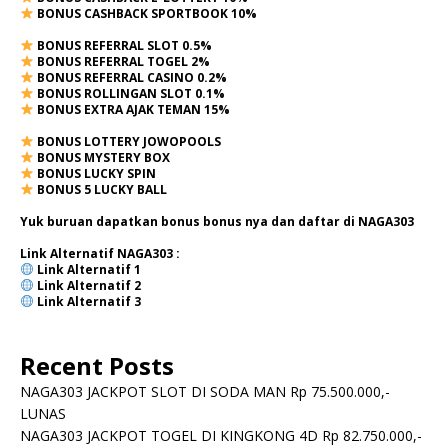
BONUS CASHBACK SPORTBOOK 10%
BONUS REFERRAL SLOT 0.5%
BONUS REFERRAL TOGEL 2%
BONUS REFERRAL CASINO 0.2%
BONUS ROLLINGAN SLOT 0.1%
BONUS EXTRA AJAK TEMAN 15%
BONUS LOTTERY JOWOPOOLS
BONUS MYSTERY BOX
BONUS LUCKY SPIN
BONUS 5 LUCKY BALL
Yuk buruan dapatkan bonus bonus nya dan daftar di NAGA303
Link Alternatif NAGA303 :
Link Alternatif
1
Link Alternatif
2
Link Alternatif 3
Recent Posts
NAGA303 JACKPOT SLOT DI SODA MAN Rp 75.500.000,-
LUNAS
NAGA303 JACKPOT TOGEL DI KINGKONG 4D Rp 82.750.000,-