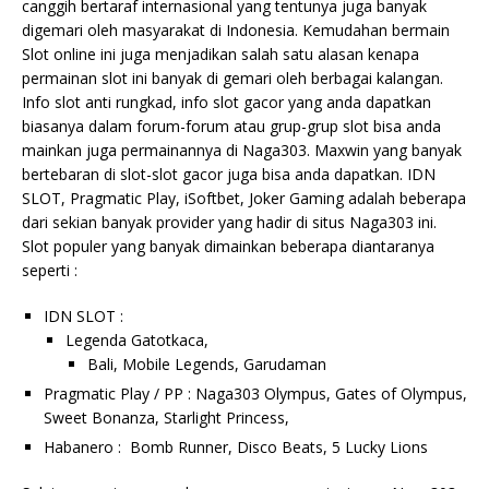
canggih bertaraf internasional yang tentunya juga banyak
digemari oleh masyarakat di Indonesia. Kemudahan bermain
Slot online ini juga menjadikan salah satu alasan kenapa
permainan slot ini banyak di gemari oleh berbagai kalangan.
Info slot anti rungkad, info slot gacor yang anda dapatkan
biasanya dalam forum-forum atau grup-grup slot bisa anda
mainkan juga permainannya di Naga303. Maxwin yang banyak
bertebaran di slot-slot gacor juga bisa anda dapatkan. IDN
SLOT, Pragmatic Play, iSoftbet, Joker Gaming adalah beberapa
dari sekian banyak provider yang hadir di situs Naga303 ini.
Slot populer yang banyak dimainkan beberapa diantaranya
seperti :
IDN SLOT :
Legenda Gatotkaca,
Bali, Mobile Legends, Garudaman
Pragmatic Play / PP : Naga303 Olympus, Gates of Olympus,
Sweet Bonanza, Starlight Princess,
Habanero : Bomb Runner, Disco Beats, 5 Lucky Lions