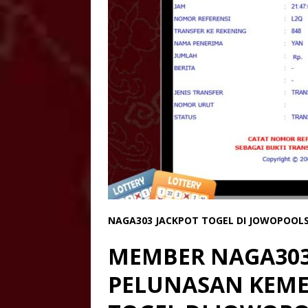
NAGA303 JACKPOT TOGEL DI JOWOPOOLS R
MEMBER NAGA30
PELUNASAN KEM