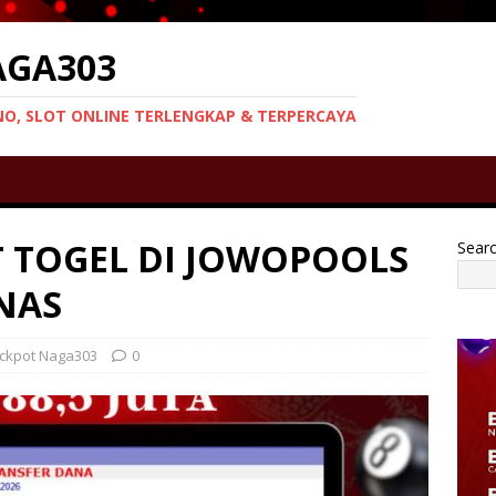
AGA303
INO, SLOT ONLINE TERLENGKAP & TERPERCAYA
T TOGEL DI JOWOPOOLS
Sear
UNAS
ackpot Naga303
0