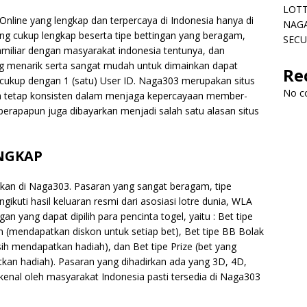
LOTT
 Online yang lengkap dan terpercaya di Indonesia hanya di
NAGA
g cukup lengkap beserta tipe bettingan yang beragam,
SECU
miliar dengan masyarakat indonesia tentunya, dan
g menarik serta sangat mudah untuk dimainkan dapat
Re
cukup dengan 1 (satu) User ID. Naga303 merupakan situs
No c
hun tetap konsisten dalam menjaga kepercayaan member-
erapapun juga dibayarkan menjadi salah satu alasan situs
ENGKAP
ukan di Naga303. Pasaran yang sangat beragam, tipe
ikuti hasil keluaran resmi dari asosiasi lotre dunia, WLA
gan yang dapat dipilih para pencinta togel, yaitu : Bet tipe
on (mendapatkan diskon untuk setiap bet), Bet tipe BB Bolak
masih mendapatkan hadiah), dan Bet tipe Prize (bet yang
atkan hadiah). Pasaran yang dihadirkan ada yang 3D, 4D,
kenal oleh masyarakat Indonesia pasti tersedia di Naga303