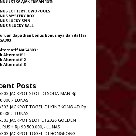
NUS EXTRA AJAK TEMAN 15%
NUS LOTTERY JOWOPOOLS
NUS MYSTERY BOX
NUS LUCKY SPIN
NUS 5 LUCKY BALL
uruan dapatkan bonus bonus nya dan daftar
AGA303
Alternatif NAGA303 :
nk Alternatif
1
nk Alternatif
2
k Alternatif 3
cent Posts
303 JACKPOT SLOT DI SODA MAN Rp
00.000,- LUNAS
303 JACKPOT TOGEL DI KINGKONG 4D Rp
50.000,- LUNAS
303 JACKPOT SLOT DI 2026 GOLDEN
 RUSH Rp 90.500.000,- LUNAS
303 JACKPOT TOGEL DI HONGKONG