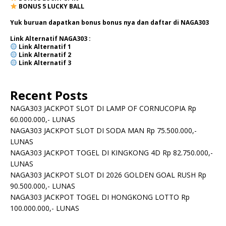
BONUS 5 LUCKY BALL
Yuk buruan dapatkan bonus bonus nya dan daftar di NAGA303
Link Alternatif NAGA303 :
Link Alternatif
1
Link Alternatif
2
Link Alternatif 3
Recent Posts
NAGA303 JACKPOT SLOT DI LAMP OF CORNUCOPIA Rp
60.000.000,- LUNAS
NAGA303 JACKPOT SLOT DI SODA MAN Rp 75.500.000,-
LUNAS
NAGA303 JACKPOT TOGEL DI KINGKONG 4D Rp 82.750.000,-
LUNAS
NAGA303 JACKPOT SLOT DI 2026 GOLDEN GOAL RUSH Rp
90.500.000,- LUNAS
NAGA303 JACKPOT TOGEL DI HONGKONG LOTTO Rp
100.000.000,- LUNAS