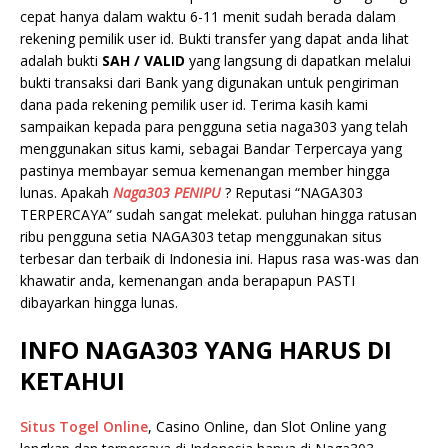
cepat hanya dalam waktu 6-11 menit sudah berada dalam
rekening pemilik user id. Bukti transfer yang dapat anda lihat
adalah bukti
SAH / VALID
yang langsung di dapatkan melalui
bukti transaksi dari Bank yang digunakan untuk pengiriman
dana pada rekening pemilik user id. Terima kasih kami
sampaikan kepada para pengguna setia naga303 yang telah
menggunakan situs kami, sebagai Bandar Terpercaya yang
pastinya membayar semua kemenangan member hingga
lunas. Apakah
Naga303
PENIPU
? Reputasi “NAGA303
TERPERCAYA” sudah sangat melekat. puluhan hingga ratusan
ribu pengguna setia NAGA303 tetap menggunakan situs
terbesar dan terbaik di Indonesia ini. Hapus rasa was-was dan
khawatir anda, kemenangan anda berapapun PASTI
dibayarkan hingga lunas.
INFO NAGA303 YANG HARUS DI
KETAHUI
Situs Togel Online
, Casino Online, dan Slot Online yang