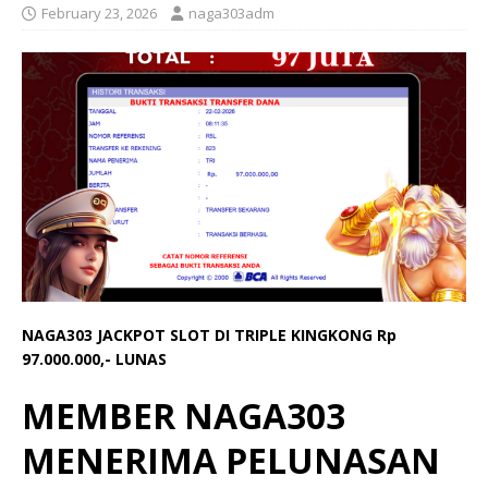
February 23, 2026
naga303adm
NAGA303 JACKPOT SLOT DI TRIPLE KINGKONG Rp
97.000.000,- LUNAS
MEMBER NAGA303
MENERIMA PELUNASAN