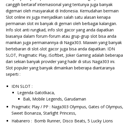
canggih bertaraf internasional yang tentunya juga banyak
digemari oleh masyarakat di Indonesia. Kemudahan bermain
Slot online ini juga menjadikan salah satu alasan kenapa
permainan slot ini banyak di gemari oleh berbagai kalangan.
Info slot anti rungkad, info slot gacor yang anda dapatkan
biasanya dalam forum-forum atau grup-grup slot bisa anda
mainkan juga permainannya di Naga303. Maxwin yang banyak
bertebaran di slot-slot gacor juga bisa anda dapatkan. IDN
SLOT, Pragmatic Play, iSoftbet, Joker Gaming adalah beberapa
dari sekian banyak provider yang hadir di situs Naga303 ini.
Slot populer yang banyak dimainkan beberapa diantaranya
seperti :
IDN SLOT :
Legenda Gatotkaca,
Bali, Mobile Legends, Garudaman
Pragmatic Play / PP : Naga303 Olympus, Gates of Olympus,
Sweet Bonanza, Starlight Princess,
Habanero : Bomb Runner, Disco Beats, 5 Lucky Lions