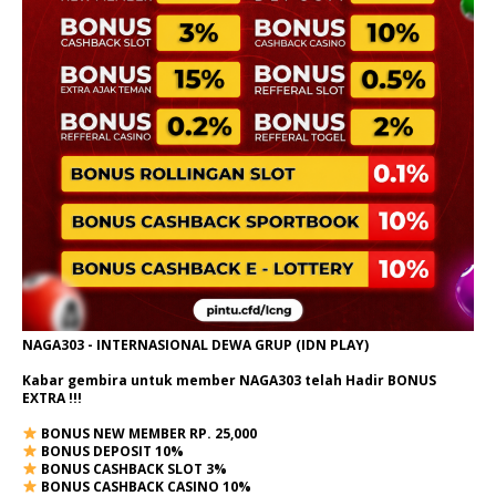
NAGA303 - INTERNASIONAL DEWA GRUP (IDN PLAY)
Kabar gembira untuk member NAGA303 telah Hadir BONUS
EXTRA !!!
BONUS NEW MEMBER RP. 25,000
BONUS DEPOSIT 10%
BONUS CASHBACK SLOT 3%
BONUS CASHBACK CASINO 10%