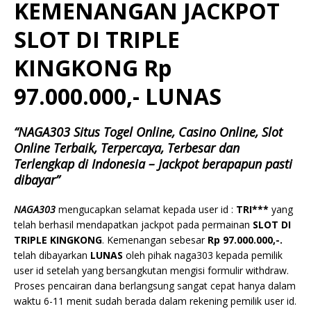
KEMENANGAN JACKPOT
SLOT DI TRIPLE
KINGKONG Rp
97.000.000,- LUNAS
“NAGA303 Situs Togel Online, Casino Online, Slot
Online Terbaik, Terpercaya, Terbesar dan
Terlengkap di Indonesia – Jackpot berapapun pasti
dibayar”
NAGA303
mengucapkan selamat kepada user id :
TRI***
yang
telah berhasil mendapatkan jackpot pada permainan
SLOT DI
TRIPLE KINGKONG
. Kemenangan sebesar
Rp 97.000.000,-.
telah dibayarkan
LUNAS
oleh pihak naga303 kepada pemilik
user id setelah yang bersangkutan mengisi formulir withdraw.
Proses pencairan dana berlangsung sangat cepat hanya dalam
waktu 6-11 menit sudah berada dalam rekening pemilik user id.