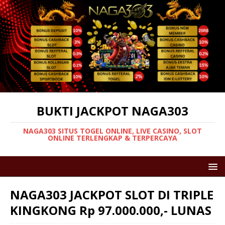
BUKTI JACKPOT NAGA303
NAGA303 SITUS TOGEL ONLINE, LIVE CASINO, SLOT
ONLINE TERLENGKAP & TERPERCAYA
NAGA303 JACKPOT SLOT DI TRIPLE
KINGKONG Rp 97.000.000,- LUNAS