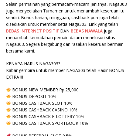
Selain permainan yang bermacam-macam jenisnya, Naga303
juga menyediakan Turnamen untuk menambah keseruan itu
sendiri. Bonus harian, mingguan, cashback pun juga telah
disediakan untuk member setia Naga303. Link yang telah
BEBAS INTERNET POSITIF
DAN
BEBAS NAWALA
juga
menambah kemudahan pemain dalam menelusuri situs
Naga303. Segera bergabung dan rasakan keseruan bermain
bersama kami.
KENAPA HARUS NAGA303?
Kabar gembira untuk member NAGA303 telah Hadir BONUS
EXTRA !!!
BONUS NEW MEMBER Rp.25,000
BONUS DEPOSIT 10%
BONUS CASHBACK SLOT 10%
BONUS CASHBACK CASINO 10%
BONUS CASHBACK E-LOTTERY 10%
BONUS CASHBACK SPORTBOOK 10%
BONUS REFERRAL SLOT 0.5%