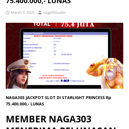
75.400.000,- LUNAS
March 5, 2026
naga303adm
NAGA303 JACKPOT SLOT DI STARLIGHT PRINCESS Rp
75.400.000,- LUNAS
MEMBER NAGA303