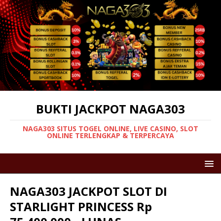
BUKTI JACKPOT NAGA303
NAGA303 SITUS TOGEL ONLINE, LIVE CASINO, SLOT
ONLINE TERLENGKAP & TERPERCAYA
NAGA303 JACKPOT SLOT DI
STARLIGHT PRINCESS Rp