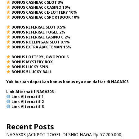
BONUS CASHBACK SLOT 3%
BONUS CASHBACK CASINO 10%
BONUS CASHBACK E-LOTTERY 10%
BONUS CASHBACK SPORTBOOK 10%
BONUS REFERRAL SLOT 0.5%
BONUS REFERRAL TOGEL 2%
BONUS REFERRAL CASINO 0.2%
BONUS ROLLINGAN SLOT 0.1%
BONUS EXTRA AJAK TEMAN 15%
BONUS LOTTERY JOWOPOOLS
BONUS MYSTERY BOX
BONUS LUCKY SPIN
BONUS 5 LUCKY BALL
Yuk buruan dapatkan bonus bonus nya dan daftar di NAGA303
Link Alternatif NAGA303 :
Link Alternatif
1
Link Alternatif
2
Link Alternatif 3
Recent Posts
NAGA303 JACKPOT TOGEL DI SHIO NAGA Rp 57.700.000,-