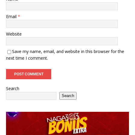
Email
*
Website
Save my name, email, and website in this browser for the
next time I comment.
Search
Search