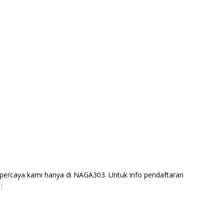
erpercaya kami hanya di NAGA303. Untuk info pendaftaran
: