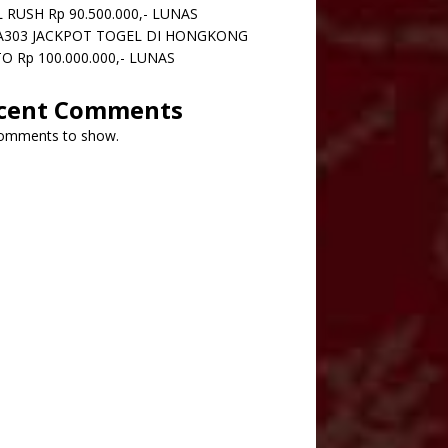
 RUSH Rp 90.500.000,- LUNAS
303 JACKPOT TOGEL DI HONGKONG
O Rp 100.000.000,- LUNAS
cent Comments
omments to show.