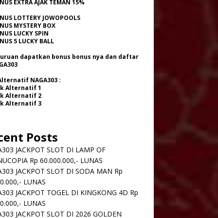
NUS EXTRA AJAK TEMAN 15%
NUS LOTTERY JOWOPOOLS
NUS MYSTERY BOX
NUS LUCKY SPIN
NUS 5 LUCKY BALL
uruan dapatkan bonus bonus nya dan daftar
AGA303
Alternatif NAGA303 :
nk Alternatif
1
nk Alternatif
2
k Alternatif 3
cent Posts
303 JACKPOT SLOT DI LAMP OF
UCOPIA Rp 60.000.000,- LUNAS
303 JACKPOT SLOT DI SODA MAN Rp
00.000,- LUNAS
303 JACKPOT TOGEL DI KINGKONG 4D Rp
50.000,- LUNAS
303 JACKPOT SLOT DI 2026 GOLDEN