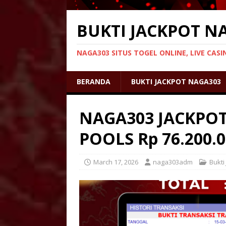
BUKTI JACKPOT N
NAGA303 SITUS TOGEL ONLINE, LIVE CAS
BERANDA
BUKTI JACKPOT NAGA303
NAGA303 JACKPOT
POOLS Rp 76.200.
March 17, 2026
naga303adm
Bukti