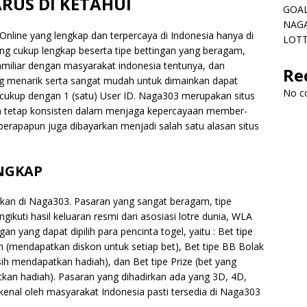
RUS DI KETAHUI
GOAL
NAGA
 Online yang lengkap dan terpercaya di Indonesia hanya di
LOTT
g cukup lengkap beserta tipe bettingan yang beragam,
miliar dengan masyarakat indonesia tentunya, dan
Re
g menarik serta sangat mudah untuk dimainkan dapat
No c
cukup dengan 1 (satu) User ID. Naga303 merupakan situs
hun tetap konsisten dalam menjaga kepercayaan member-
erapapun juga dibayarkan menjadi salah satu alasan situs
ENGKAP
ukan di Naga303. Pasaran yang sangat beragam, tipe
ikuti hasil keluaran resmi dari asosiasi lotre dunia, WLA
gan yang dapat dipilih para pencinta togel, yaitu : Bet tipe
on (mendapatkan diskon untuk setiap bet), Bet tipe BB Bolak
masih mendapatkan hadiah), dan Bet tipe Prize (bet yang
atkan hadiah). Pasaran yang dihadirkan ada yang 3D, 4D,
kenal oleh masyarakat Indonesia pasti tersedia di Naga303