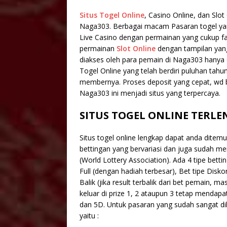
Situs Togel Online
, Casino Online, dan Slot
Naga303. Berbagai macam Pasaran togel yan
Live Casino dengan permainan yang cukup fa
permainan
Slot Online
dengan tampilan yan
diakses oleh para pemain di Naga303 hanya 
Togel Online yang telah berdiri puluhan ta
membernya. Proses deposit yang cepat, wd b
Naga303 ini menjadi situs yang terpercaya.
SITUS TOGEL ONLINE TERL
Situs togel online lengkap dapat anda ditem
bettingan yang bervariasi dan juga sudah meng
(World Lottery Association). Ada 4 tipe bettin
Full (dengan hadiah terbesar), Bet tipe Disk
Balik (jika result terbalik dari bet pemain, 
keluar di prize 1, 2 ataupun 3 tetap mendap
dan 5D. Untuk pasaran yang sudah sangat di
yaitu :