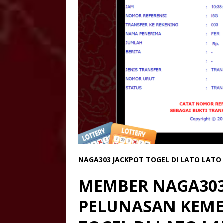
NAGA303 JACKPOT TOGEL DI LATO LATO 3
MEMBER NAGA30
PELUNASAN KEM