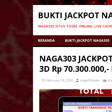
BUKTI JACKPOT N
NAGA303 SITUS TOGEL ONLINE, LIVE CAS
BERANDA
BUKTI JACKPOT NAGA303
NAGA303 JACKPOT
3D Rp 70.300.000,
February 28, 2026
naga303adm
Bu