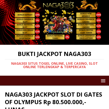
BUKTI JACKPOT NAGA303
NAGA303 SITUS TOGEL ONLINE, LIVE CASINO, SLOT
ONLINE TERLENGKAP & TERPERCAYA
NAGA303 JACKPOT SLOT DI GATES
OF OLYMPUS Rp 80.500.000,-