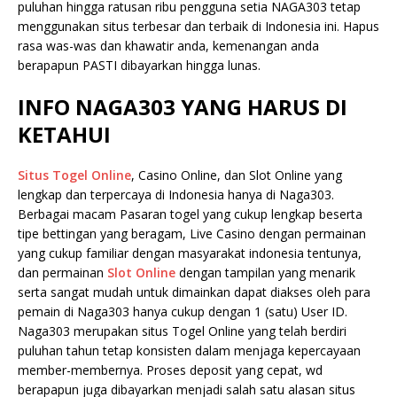
puluhan hingga ratusan ribu pengguna setia NAGA303 tetap
menggunakan situs terbesar dan terbaik di Indonesia ini. Hapus
rasa was-was dan khawatir anda, kemenangan anda
berapapun PASTI dibayarkan hingga lunas.
INFO NAGA303 YANG HARUS DI
KETAHUI
Situs Togel Online
, Casino Online, dan Slot Online yang
lengkap dan terpercaya di Indonesia hanya di Naga303.
Berbagai macam Pasaran togel yang cukup lengkap beserta
tipe bettingan yang beragam, Live Casino dengan permainan
yang cukup familiar dengan masyarakat indonesia tentunya,
dan permainan
Slot Online
dengan tampilan yang menarik
serta sangat mudah untuk dimainkan dapat diakses oleh para
pemain di Naga303 hanya cukup dengan 1 (satu) User ID.
Naga303 merupakan situs Togel Online yang telah berdiri
puluhan tahun tetap konsisten dalam menjaga kepercayaan
member-membernya. Proses deposit yang cepat, wd
berapapun juga dibayarkan menjadi salah satu alasan situs