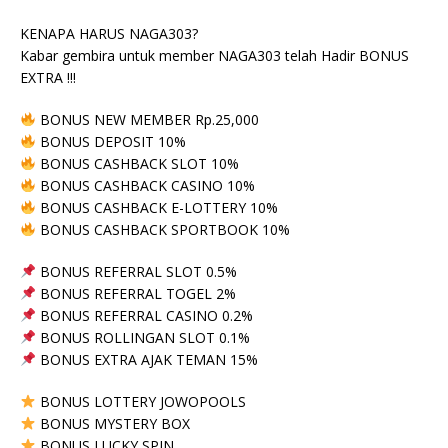
KENAPA HARUS NAGA303?
Kabar gembira untuk member NAGA303 telah Hadir BONUS
EXTRA !!!
BONUS NEW MEMBER Rp.25,000
BONUS DEPOSIT 10%
BONUS CASHBACK SLOT 10%
BONUS CASHBACK CASINO 10%
BONUS CASHBACK E-LOTTERY 10%
BONUS CASHBACK SPORTBOOK 10%
BONUS REFERRAL SLOT 0.5%
BONUS REFERRAL TOGEL 2%
BONUS REFERRAL CASINO 0.2%
BONUS ROLLINGAN SLOT 0.1%
BONUS EXTRA AJAK TEMAN 15%
BONUS LOTTERY JOWOPOOLS
BONUS MYSTERY BOX
BONUS LUCKY SPIN