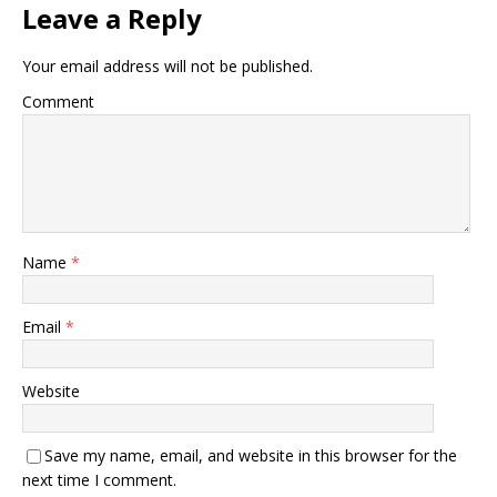
Leave a Reply
Your email address will not be published.
Comment
Name
*
Email
*
Website
Save my name, email, and website in this browser for the
next time I comment.