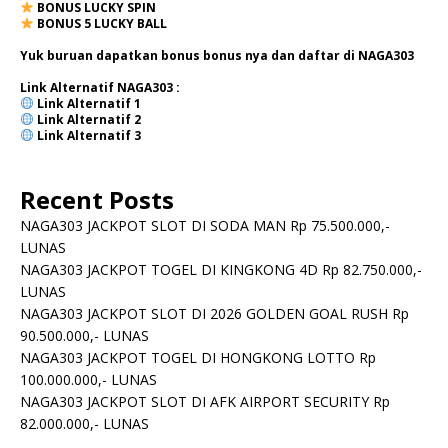
BONUS LUCKY SPIN
BONUS 5 LUCKY BALL
Yuk buruan dapatkan bonus bonus nya dan daftar di NAGA303
Link Alternatif NAGA303 :
Link Alternatif
1
Link Alternatif
2
Link Alternatif 3
Recent Posts
NAGA303 JACKPOT SLOT DI SODA MAN Rp 75.500.000,-
LUNAS
NAGA303 JACKPOT TOGEL DI KINGKONG 4D Rp 82.750.000,-
LUNAS
NAGA303 JACKPOT SLOT DI 2026 GOLDEN GOAL RUSH Rp
90.500.000,- LUNAS
NAGA303 JACKPOT TOGEL DI HONGKONG LOTTO Rp
100.000.000,- LUNAS
NAGA303 JACKPOT SLOT DI AFK AIRPORT SECURITY Rp
82.000.000,- LUNAS