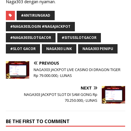
Naga303 dengan nyaman.
#ANTIRUNGKAD
#NAGA303LOGIN #NAGAJACKPOT
#NAGA303SLOTGACOR
#SITUSSLOTGACOR
#SLOT GACOR
NAGA303 LINK
NAGA303 PENIPU
PREVIOUS
NAGA303 JACKPOT LIVE CASINO DI DRAGON TIGER
Rp 79.000.000,- LUNAS
NEXT
NAGA303 JACKPOT SLOT DI SAM GONG Rp
70.250.000,- LUNAS
BE THE FIRST TO COMMENT