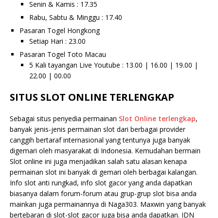
Senin & Kamis : 17.35
Rabu, Sabtu & Minggu : 17.40
Pasaran Togel Hongkong
Setiap Hari : 23.00
Pasaran Togel Toto Macau
5 Kali tayangan Live Youtube : 13.00 | 16.00 | 19.00 |
22.00 | 00.00
SITUS SLOT ONLINE TERLENGKAP
Sebagai situs penyedia permainan
Slot Online terlengkap
,
banyak jenis-jenis permainan slot dari berbagai provider
canggih bertaraf internasional yang tentunya juga banyak
digemari oleh masyarakat di Indonesia. Kemudahan bermain
Slot online ini juga menjadikan salah satu alasan kenapa
permainan slot ini banyak di gemari oleh berbagai kalangan.
Info slot anti rungkad, info slot gacor yang anda dapatkan
biasanya dalam forum-forum atau grup-grup slot bisa anda
mainkan juga permainannya di Naga303. Maxwin yang banyak
bertebaran di slot-slot gacor juga bisa anda dapatkan. IDN