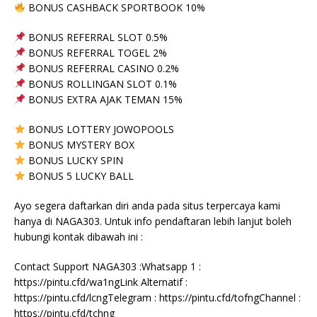
BONUS CASHBACK SPORTBOOK 10%
BONUS REFERRAL SLOT 0.5%
BONUS REFERRAL TOGEL 2%
BONUS REFERRAL CASINO 0.2%
BONUS ROLLINGAN SLOT 0.1%
BONUS EXTRA AJAK TEMAN 15%
BONUS LOTTERY JOWOPOOLS
BONUS MYSTERY BOX
BONUS LUCKY SPIN
BONUS 5 LUCKY BALL
Ayo segera daftarkan diri anda pada situs terpercaya kami
hanya di NAGA303. Untuk info pendaftaran lebih lanjut boleh
hubungi kontak dibawah ini :
Contact Support NAGA303 :Whatsapp 1 :
https://pintu.cfd/wa1ngLink Alternatif :
https://pintu.cfd/lcngTelegram : https://pintu.cfd/tofngChannel :
https://pintu.cfd/tchng