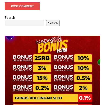
Search
Search