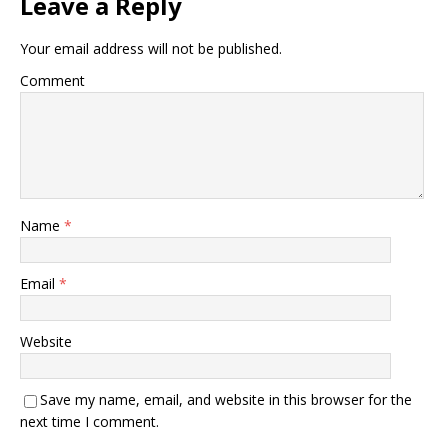
Leave a Reply
Your email address will not be published.
Comment
Name
*
Email
*
Website
Save my name, email, and website in this browser for the
next time I comment.