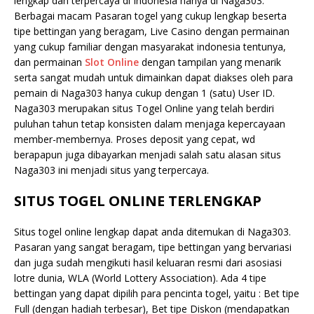
lengkap dan terpercaya di Indonesia hanya di Naga303.
Berbagai macam Pasaran togel yang cukup lengkap beserta
tipe bettingan yang beragam, Live Casino dengan permainan
yang cukup familiar dengan masyarakat indonesia tentunya,
dan permainan
Slot Online
dengan tampilan yang menarik
serta sangat mudah untuk dimainkan dapat diakses oleh para
pemain di Naga303 hanya cukup dengan 1 (satu) User ID.
Naga303 merupakan situs Togel Online yang telah berdiri
puluhan tahun tetap konsisten dalam menjaga kepercayaan
member-membernya. Proses deposit yang cepat, wd
berapapun juga dibayarkan menjadi salah satu alasan situs
Naga303 ini menjadi situs yang terpercaya.
SITUS TOGEL ONLINE TERLENGKAP
Situs togel online lengkap dapat anda ditemukan di Naga303.
Pasaran yang sangat beragam, tipe bettingan yang bervariasi
dan juga sudah mengikuti hasil keluaran resmi dari asosiasi
lotre dunia, WLA (World Lottery Association). Ada 4 tipe
bettingan yang dapat dipilih para pencinta togel, yaitu : Bet tipe
Full (dengan hadiah terbesar), Bet tipe Diskon (mendapatkan