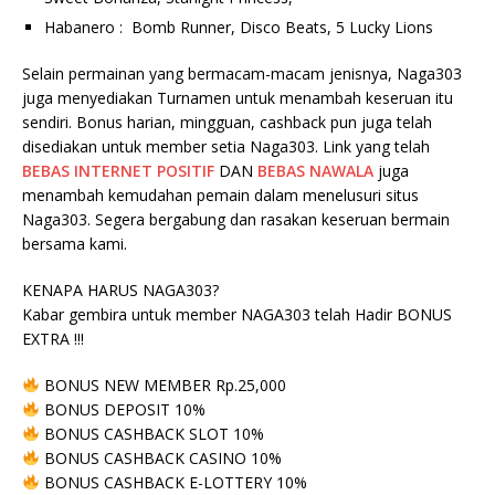
Habanero : Bomb Runner, Disco Beats, 5 Lucky Lions
Selain permainan yang bermacam-macam jenisnya, Naga303
juga menyediakan Turnamen untuk menambah keseruan itu
sendiri. Bonus harian, mingguan, cashback pun juga telah
disediakan untuk member setia Naga303. Link yang telah
BEBAS INTERNET
POSITIF
DAN
BEBAS NAWALA
juga
menambah kemudahan pemain dalam menelusuri situs
Naga303. Segera bergabung dan rasakan keseruan bermain
bersama kami.
KENAPA HARUS NAGA303?
Kabar gembira untuk member NAGA303 telah Hadir BONUS
EXTRA !!!
BONUS NEW MEMBER Rp.25,000
BONUS DEPOSIT 10%
BONUS CASHBACK SLOT 10%
BONUS CASHBACK CASINO 10%
BONUS CASHBACK E-LOTTERY 10%