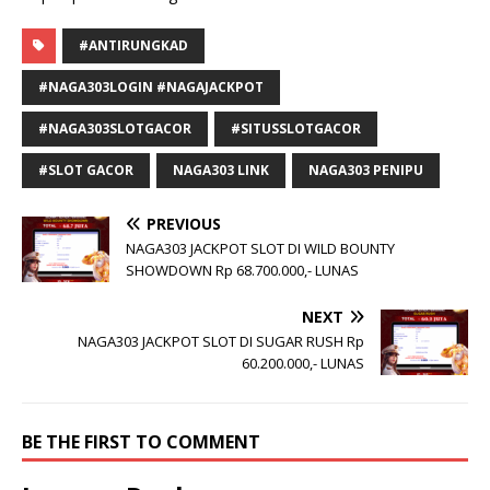
#ANTIRUNGKAD
#NAGA303LOGIN #NAGAJACKPOT
#NAGA303SLOTGACOR
#SITUSSLOTGACOR
#SLOT GACOR
NAGA303 LINK
NAGA303 PENIPU
PREVIOUS
NAGA303 JACKPOT SLOT DI WILD BOUNTY
SHOWDOWN Rp 68.700.000,- LUNAS
NEXT
NAGA303 JACKPOT SLOT DI SUGAR RUSH Rp
60.200.000,- LUNAS
BE THE FIRST TO COMMENT