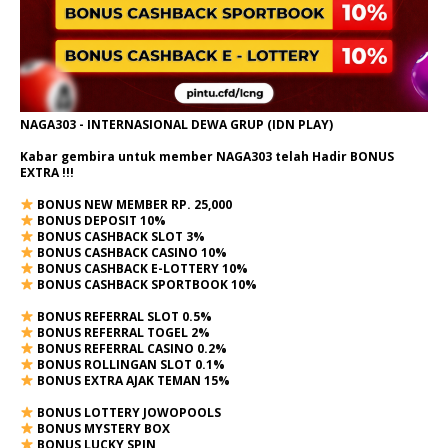
NAGA303 - INTERNASIONAL DEWA GRUP (IDN PLAY)
Kabar gembira untuk member NAGA303 telah Hadir BONUS
EXTRA !!!
BONUS NEW MEMBER RP. 25,000
BONUS DEPOSIT 10%
BONUS CASHBACK SLOT 3%
BONUS CASHBACK CASINO 10%
BONUS CASHBACK E-LOTTERY 10%
BONUS CASHBACK SPORTBOOK 10%
BONUS REFERRAL SLOT 0.5%
BONUS REFERRAL TOGEL 2%
BONUS REFERRAL CASINO 0.2%
BONUS ROLLINGAN SLOT 0.1%
BONUS EXTRA AJAK TEMAN 15%
BONUS LOTTERY JOWOPOOLS
BONUS MYSTERY BOX
BONUS LUCKY SPIN