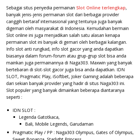
Sebagai situs penyedia permainan
Slot Online terlengkap
,
banyak jenis-jenis permainan slot dari berbagai provider
canggih bertaraf internasional yang tentunya juga banyak
digemari oleh masyarakat di Indonesia. Kemudahan bermain
Slot online ini juga menjadikan salah satu alasan kenapa
permainan slot ini banyak di gemari oleh berbagai kalangan.
Info slot anti rungkad, info slot gacor yang anda dapatkan
biasanya dalam forum-forum atau grup-grup slot bisa anda
mainkan juga permainannya di Naga303. Maxwin yang banyak
bertebaran di slot-slot gacor juga bisa anda dapatkan. IDN
SLOT, Pragmatic Play, iSoftbet, Joker Gaming adalah beberapa
dari sekian banyak provider yang hadir di situs Naga303 ini.
Slot populer yang banyak dimainkan beberapa diantaranya
seperti :
IDN SLOT :
Legenda Gatotkaca,
Bali, Mobile Legends, Garudaman
Pragmatic Play / PP : Naga303 Olympus, Gates of Olympus,
Sweet Bonanza, Starlight Princess,