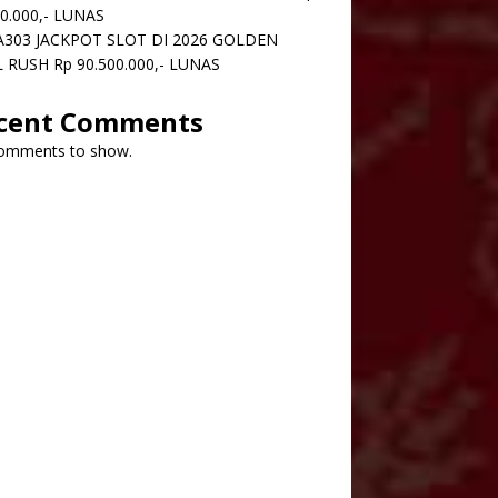
50.000,- LUNAS
303 JACKPOT SLOT DI 2026 GOLDEN
 RUSH Rp 90.500.000,- LUNAS
cent Comments
omments to show.