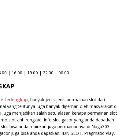
3.00 | 16.00 | 19.00 | 22.00 | 00.00
GKAP
ne terlengkap
, banyak jenis-jenis permainan slot dari
ional yang tentunya juga banyak digemari oleh masyarakat di
i juga menjadikan salah satu alasan kenapa permainan slot
Info slot anti rungkad, info slot gacor yang anda dapatkan
 slot bisa anda mainkan juga permainannya di Naga303.
gacor juga bisa anda dapatkan. IDN SLOT, Pragmatic Play,