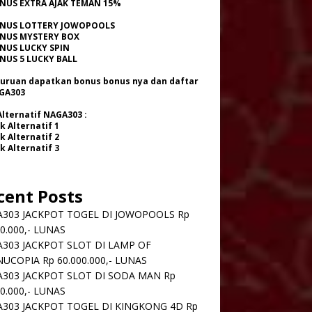
NUS EXTRA AJAK TEMAN 15%
NUS LOTTERY JOWOPOOLS
NUS MYSTERY BOX
NUS LUCKY SPIN
NUS 5 LUCKY BALL
uruan dapatkan bonus bonus nya dan daftar
AGA303
Alternatif NAGA303 :
nk Alternatif
1
nk Alternatif
2
k Alternatif 3
cent Posts
303 JACKPOT TOGEL DI JOWOPOOLS Rp
50.000,- LUNAS
303 JACKPOT SLOT DI LAMP OF
UCOPIA Rp 60.000.000,- LUNAS
303 JACKPOT SLOT DI SODA MAN Rp
00.000,- LUNAS
303 JACKPOT TOGEL DI KINGKONG 4D Rp