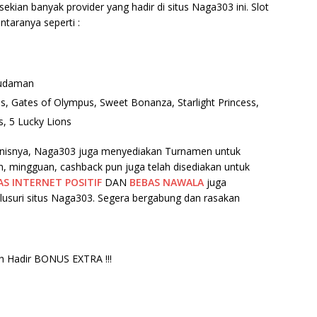
ekian banyak provider yang hadir di situs Naga303 ini. Slot
taranya seperti :
rudaman
s, Gates of Olympus, Sweet Bonanza, Starlight Princess,
, 5 Lucky Lions
nisnya, Naga303 juga menyediakan Turnamen untuk
n, mingguan, cashback pun juga telah disediakan untuk
AS INTERNET
POSITIF
DAN
BEBAS NAWALA
juga
uri situs Naga303. Segera bergabung dan rasakan
 Hadir BONUS EXTRA !!!