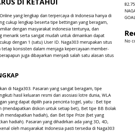
RUS DI KETAHUI
82.7
NAGA
 Online yang lengkap dan terpercaya di Indonesia hanya di
GOAL
g cukup lengkap beserta tipe bettingan yang beragam,
miliar dengan masyarakat indonesia tentunya, dan
Re
g menarik serta sangat mudah untuk dimainkan dapat
No c
cukup dengan 1 (satu) User ID. Naga303 merupakan situs
hun tetap konsisten dalam menjaga kepercayaan member-
erapapun juga dibayarkan menjadi salah satu alasan situs
ENGKAP
ukan di Naga303. Pasaran yang sangat beragam, tipe
ikuti hasil keluaran resmi dari asosiasi lotre dunia, WLA
gan yang dapat dipilih para pencinta togel, yaitu : Bet tipe
on (mendapatkan diskon untuk setiap bet), Bet tipe BB Bolak
masih mendapatkan hadiah), dan Bet tipe Prize (bet yang
atkan hadiah). Pasaran yang dihadirkan ada yang 3D, 4D,
kenal oleh masyarakat Indonesia pasti tersedia di Naga303