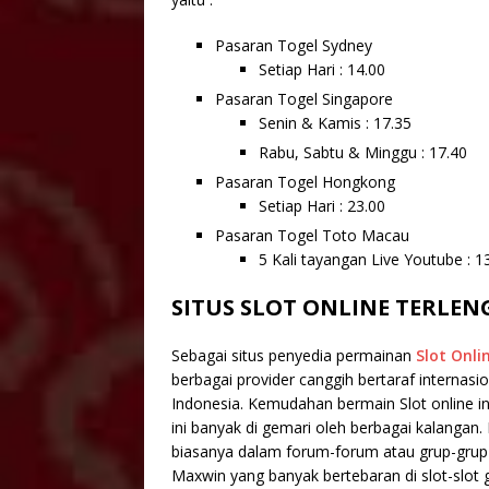
Pasaran Togel Sydney
Setiap Hari : 14.00
Pasaran Togel Singapore
Senin & Kamis : 17.35
Rabu, Sabtu & Minggu : 17.40
Pasaran Togel Hongkong
Setiap Hari : 23.00
Pasaran Togel Toto Macau
5 Kali tayangan Live Youtube : 1
SITUS SLOT ONLINE TERLEN
Sebagai situs penyedia permainan
Slot Onli
berbagai provider canggih bertaraf internas
Indonesia. Kemudahan bermain Slot online in
ini banyak di gemari oleh berbagai kalangan. 
biasanya dalam forum-forum atau grup-grup
Maxwin yang banyak bertebaran di slot-slot 