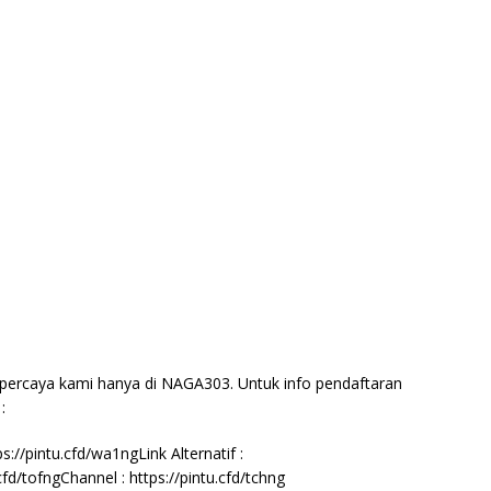
erpercaya kami hanya di NAGA303. Untuk info pendaftaran
:
//pintu.cfd/wa1ngLink Alternatif :
cfd/tofngChannel : https://pintu.cfd/tchng