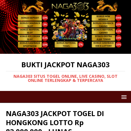
BUKTI JACKPOT NAGA303
NAGA303 SITUS TOGEL ONLINE, LIVE CASINO, SLOT
ONLINE TERLENGKAP & TERPERCAYA
NAGA303 JACKPOT TOGEL DI
HONGKONG LOTTO Rp