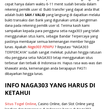
cepat hanya dalam waktu 6-11 menit sudah berada dalam
rekening pemilik user id. Bukti transfer yang dapat anda lihat
adalah bukti
SAH / VALID
yang langsung di dapatkan melalui
bukti transaksi dari Bank yang digunakan untuk pengiriman
dana pada rekening pemilik user id. Terima kasih kami
sampaikan kepada para pengguna setia naga303 yang telah
menggunakan situs kami, sebagai Bandar Terpercaya yang
pastinya membayar semua kemenangan member hingga
lunas. Apakah
Naga303
PENIPU
? Reputasi “NAGA303
TERPERCAYA” sudah sangat melekat. puluhan hingga ratusan
ribu pengguna setia NAGA303 tetap menggunakan situs
terbesar dan terbaik di Indonesia ini. Hapus rasa was-was dan
khawatir anda, kemenangan anda berapapun PASTI
dibayarkan hingga lunas.
INFO NAGA303 YANG HARUS DI
KETAHUI
Situs Togel Online
, Casino Online, dan Slot Online yang