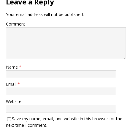
Leave a Reply
Your email address will not be published.
Comment
Name
*
Email
*
Website
Save my name, email, and website in this browser for the
next time I comment.