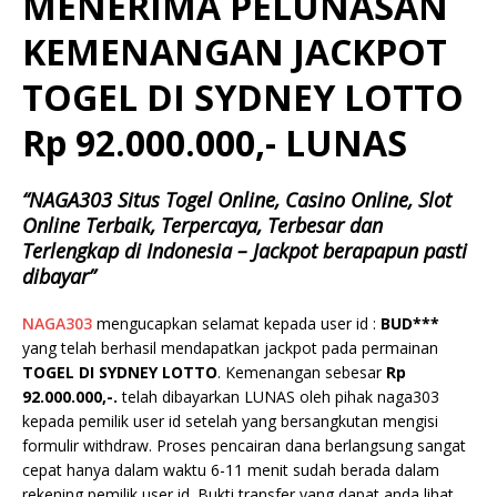
MENERIMA PELUNASAN
KEMENANGAN JACKPOT
TOGEL DI SYDNEY LOTTO
Rp 92.000.000,- LUNAS
“NAGA303 Situs Togel Online, Casino Online, Slot
Online Terbaik, Terpercaya, Terbesar dan
Terlengkap di Indonesia – Jackpot berapapun pasti
dibayar”
NAGA303
mengucapkan selamat kepada user id :
BUD***
yang telah berhasil mendapatkan jackpot pada permainan
TOGEL DI SYDNEY LOTTO
. Kemenangan sebesar
Rp
92.000.000,-.
telah dibayarkan LUNAS oleh pihak naga303
kepada pemilik user id setelah yang bersangkutan mengisi
formulir withdraw. Proses pencairan dana berlangsung sangat
cepat hanya dalam waktu 6-11 menit sudah berada dalam
rekening pemilik user id. Bukti transfer yang dapat anda lihat