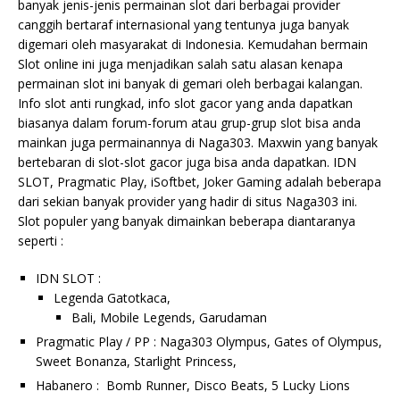
banyak jenis-jenis permainan slot dari berbagai provider
canggih bertaraf internasional yang tentunya juga banyak
digemari oleh masyarakat di Indonesia. Kemudahan bermain
Slot online ini juga menjadikan salah satu alasan kenapa
permainan slot ini banyak di gemari oleh berbagai kalangan.
Info slot anti rungkad, info slot gacor yang anda dapatkan
biasanya dalam forum-forum atau grup-grup slot bisa anda
mainkan juga permainannya di Naga303. Maxwin yang banyak
bertebaran di slot-slot gacor juga bisa anda dapatkan. IDN
SLOT, Pragmatic Play, iSoftbet, Joker Gaming adalah beberapa
dari sekian banyak provider yang hadir di situs Naga303 ini.
Slot populer yang banyak dimainkan beberapa diantaranya
seperti :
IDN SLOT :
Legenda Gatotkaca,
Bali, Mobile Legends, Garudaman
Pragmatic Play / PP : Naga303 Olympus, Gates of Olympus,
Sweet Bonanza, Starlight Princess,
Habanero : Bomb Runner, Disco Beats, 5 Lucky Lions