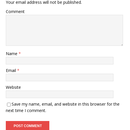
Your email address will not be published.
Comment
Name
*
Email
*
Website
Save my name, email, and website in this browser for the
next time I comment.