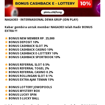
NAGA303 - INTERNASIONAL DEWA GRUP (IDN PLAY)
Kabar gembira untuk member NAGA303 telah Hadir BONUS
EXTRA !!!
BONUS NEW MEMBER RP. 25,000
BONUS DEPOSIT 10%
BONUS CASHBACK SLOT 3%
BONUS CASHBACK CASINO 10%
BONUS CASHBACK E-LOTTERY 10%
BONUS CASHBACK SPORTBOOK 10%
BONUS REFERRAL SLOT 0.5%
BONUS REFERRAL TOGEL 2%
BONUS REFERRAL CASINO 0.2%
BONUS ROLLINGAN SLOT 0.1%
BONUS EXTRA AJAK TEMAN 15%
BONUS LOTTERY JOWOPOOLS
BONUS MYSTERY BOX
BONUS LUCKY SPIN
BONUS 5 LUCKY BALL