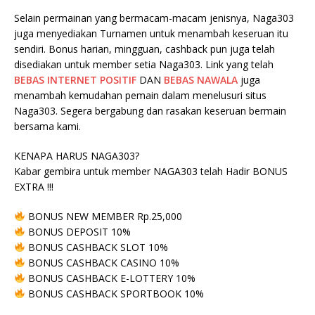
Selain permainan yang bermacam-macam jenisnya, Naga303
juga menyediakan Turnamen untuk menambah keseruan itu
sendiri. Bonus harian, mingguan, cashback pun juga telah
disediakan untuk member setia Naga303. Link yang telah
BEBAS INTERNET POSITIF
DAN
BEBAS NAWALA
juga
menambah kemudahan pemain dalam menelusuri situs
Naga303. Segera bergabung dan rasakan keseruan bermain
bersama kami.
KENAPA HARUS NAGA303?
Kabar gembira untuk member NAGA303 telah Hadir BONUS
EXTRA !!!
BONUS NEW MEMBER Rp.25,000
BONUS DEPOSIT 10%
BONUS CASHBACK SLOT 10%
BONUS CASHBACK CASINO 10%
BONUS CASHBACK E-LOTTERY 10%
BONUS CASHBACK SPORTBOOK 10%