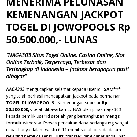
MENERIMA PELUNASAN
KEMENANGAN JACKPOT
TOGEL DI JOWOPOOLS Rp
50.500.000,- LUNAS
“NAGA303 Situs Togel Online, Casino Online, Slot
Online Terbaik, Terpercaya, Terbesar dan
Terlengkap di Indonesia – Jackpot berapapun pasti
dibayar”
NAGA303
mengucapkan selamat kepada user id :
SAM***
yang telah berhasil mendapatkan jackpot pada permainan
TOGEL DI JOWOPOOLS
. Kemenangan sebesar
Rp
50.500.000,-.
telah dibayarkan LUNAS oleh pihak naga303
kepada pemilik user id setelah yang bersangkutan mengisi
formulir withdraw. Proses pencairan dana berlangsung sangat
cepat hanya dalam waktu 6-11 menit sudah berada dalam
rekening pemilik user id. Bukti transfer yang dapat anda lihat