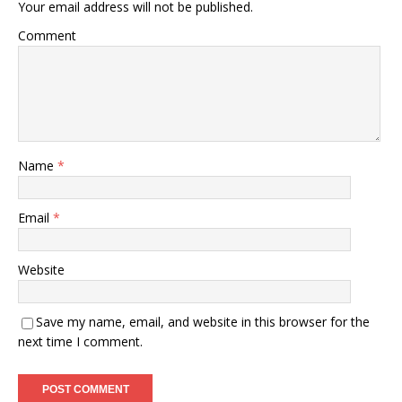
Your email address will not be published.
Comment
Name
*
Email
*
Website
Save my name, email, and website in this browser for the
next time I comment.