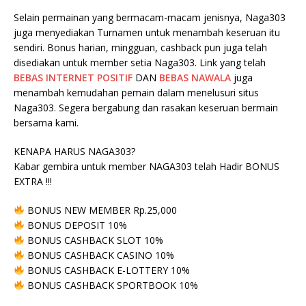
Selain permainan yang bermacam-macam jenisnya, Naga303
juga menyediakan Turnamen untuk menambah keseruan itu
sendiri. Bonus harian, mingguan, cashback pun juga telah
disediakan untuk member setia Naga303. Link yang telah
BEBAS INTERNET POSITIF
DAN
BEBAS NAWALA
juga
menambah kemudahan pemain dalam menelusuri situs
Naga303. Segera bergabung dan rasakan keseruan bermain
bersama kami.
KENAPA HARUS NAGA303?
Kabar gembira untuk member NAGA303 telah Hadir BONUS
EXTRA !!!
BONUS NEW MEMBER Rp.25,000
BONUS DEPOSIT 10%
BONUS CASHBACK SLOT 10%
BONUS CASHBACK CASINO 10%
BONUS CASHBACK E-LOTTERY 10%
BONUS CASHBACK SPORTBOOK 10%