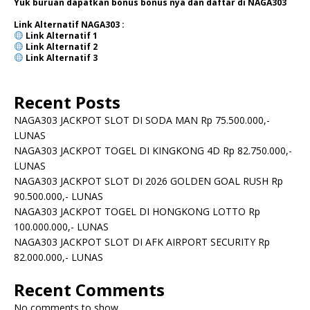
Yuk buruan dapatkan bonus bonus nya dan daftar di NAGA303
Link Alternatif NAGA303 :
Link Alternatif
1
Link Alternatif
2
Link Alternatif 3
Recent Posts
NAGA303 JACKPOT SLOT DI SODA MAN Rp 75.500.000,-
LUNAS
NAGA303 JACKPOT TOGEL DI KINGKONG 4D Rp 82.750.000,-
LUNAS
NAGA303 JACKPOT SLOT DI 2026 GOLDEN GOAL RUSH Rp
90.500.000,- LUNAS
NAGA303 JACKPOT TOGEL DI HONGKONG LOTTO Rp
100.000.000,- LUNAS
NAGA303 JACKPOT SLOT DI AFK AIRPORT SECURITY Rp
82.000.000,- LUNAS
Recent Comments
No comments to show.