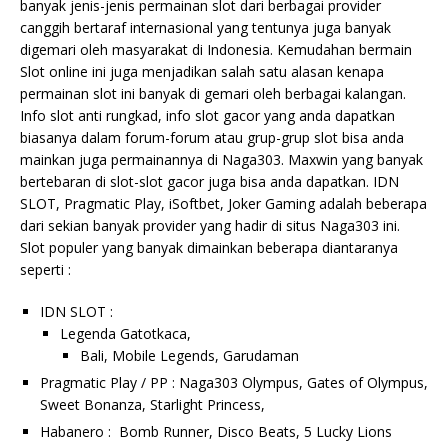
banyak jenis-jenis permainan slot dari berbagai provider
canggih bertaraf internasional yang tentunya juga banyak
digemari oleh masyarakat di Indonesia. Kemudahan bermain
Slot online ini juga menjadikan salah satu alasan kenapa
permainan slot ini banyak di gemari oleh berbagai kalangan.
Info slot anti rungkad, info slot gacor yang anda dapatkan
biasanya dalam forum-forum atau grup-grup slot bisa anda
mainkan juga permainannya di Naga303. Maxwin yang banyak
bertebaran di slot-slot gacor juga bisa anda dapatkan. IDN
SLOT, Pragmatic Play, iSoftbet, Joker Gaming adalah beberapa
dari sekian banyak provider yang hadir di situs Naga303 ini.
Slot populer yang banyak dimainkan beberapa diantaranya
seperti :
IDN SLOT :
Legenda Gatotkaca,
Bali, Mobile Legends, Garudaman
Pragmatic Play / PP : Naga303 Olympus, Gates of Olympus,
Sweet Bonanza, Starlight Princess,
Habanero : Bomb Runner, Disco Beats, 5 Lucky Lions