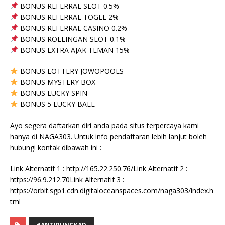
BONUS REFERRAL SLOT 0.5%
BONUS REFERRAL TOGEL 2%
BONUS REFERRAL CASINO 0.2%
BONUS ROLLINGAN SLOT 0.1%
BONUS EXTRA AJAK TEMAN 15%
BONUS LOTTERY JOWOPOOLS
BONUS MYSTERY BOX
BONUS LUCKY SPIN
BONUS 5 LUCKY BALL
Ayo segera daftarkan diri anda pada situs terpercaya kami
hanya di NAGA303. Untuk info pendaftaran lebih lanjut boleh
hubungi kontak dibawah ini :
Link Alternatif 1 : http://165.22.250.76/Link Alternatif 2 :
https://96.9.212.70Link Alternatif 3 :
https://orbit.sgp1.cdn.digitaloceanspaces.com/naga303/index.h
tml