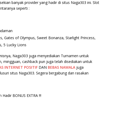
ekian banyak provider yang hadir di situs Naga303 ini. Slot
taranya seperti :
rudaman
s, Gates of Olympus, Sweet Bonanza, Starlight Princess,
, 5 Lucky Lions
nisnya, Naga303 juga menyediakan Turnamen untuk
n, mingguan, cashback pun juga telah disediakan untuk
AS INTERNET POSITIF
DAN
BEBAS NAWALA
juga
uri situs Naga303. Segera bergabung dan rasakan
 Hadir BONUS EXTRA !!!