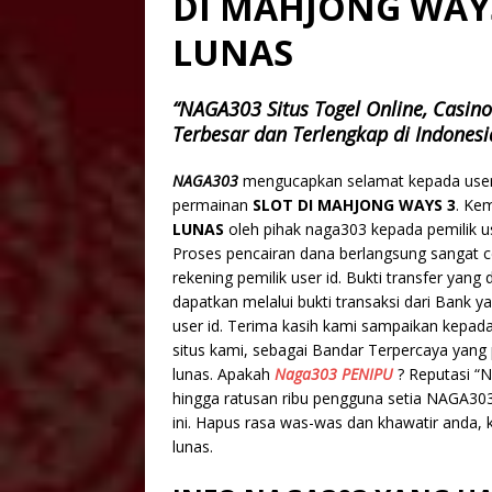
DI MAHJONG WAYS 
LUNAS
“NAGA303 Situs Togel Online, Casino 
Terbesar dan Terlengkap di Indonesi
NAGA303
mengucapkan selamat kepada user 
permainan
SLOT DI MAHJONG WAYS 3
. Ke
LUNAS
oleh pihak naga303 kepada pemilik us
Proses pencairan dana berlangsung sangat 
rekening pemilik user id. Bukti transfer yang
dapatkan melalui bukti transaksi dari Bank 
user id. Terima kasih kami sampaikan kepa
situs kami, sebagai Bandar Terpercaya ya
lunas. Apakah
Naga303
PENIPU
? Reputasi “
hingga ratusan ribu pengguna setia NAGA303
ini. Hapus rasa was-was dan khawatir anda
lunas.