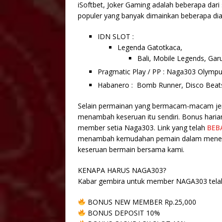
iSoftbet, Joker Gaming adalah beberapa dari s
populer yang banyak dimainkan beberapa dian
IDN SLOT :
Legenda Gatotkaca,
Bali, Mobile Legends, Ga
Pragmatic Play / PP : Naga303 Olympu
Habanero : Bomb Runner, Disco Beats
Selain permainan yang bermacam-macam je
menambah keseruan itu sendiri. Bonus haria
member setia Naga303. Link yang telah
BEB
menambah kemudahan pemain dalam menelus
keseruan bermain bersama kami.
KENAPA HARUS NAGA303?
Kabar gembira untuk member NAGA303 telah
BONUS NEW MEMBER Rp.25,000
BONUS DEPOSIT 10%