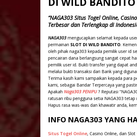
DI WILD BANDITO 
“NAGA303 Situs Togel Online, Casino 
Terbesar dan Terlengkap di Indonesi
NAGA303
mengucapkan selamat kepada user 
permainan
SLOT DI WILD BANDITO
. Kemen
oleh pihak naga303 kepada pemilik user id s
pencairan dana berlangsung sangat cepat h
pemilik user id. Bukti transfer yang dapat and
melalui bukti transaksi dari Bank yang digun
Terima kasih kami sampaikan kepada para p
kami, sebagai Bandar Terpercaya yang pas
Apakah
Naga303
PENIPU
? Reputasi “NAGA30
ratusan ribu pengguna setia NAGA303 tetap m
Hapus rasa was-was dan khawatir anda, kem
INFO NAGA303 YANG HA
Situs Togel Online
, Casino Online, dan Slot