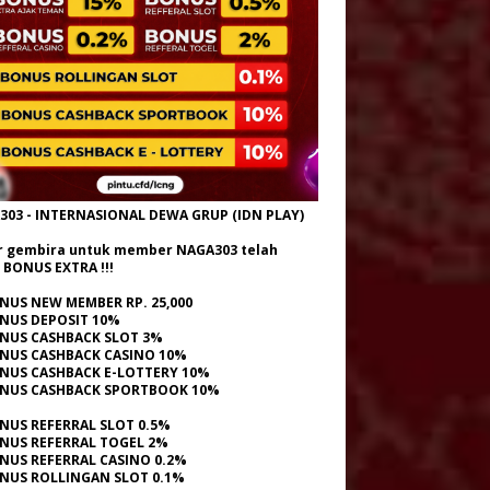
303 - INTERNASIONAL DEWA GRUP (IDN PLAY)
r gembira untuk member NAGA303 telah
 BONUS EXTRA !!!
NUS NEW MEMBER RP. 25,000
NUS DEPOSIT 10%
NUS CASHBACK SLOT 3%
NUS CASHBACK CASINO 10%
NUS CASHBACK E-LOTTERY 10%
NUS CASHBACK SPORTBOOK 10%
NUS REFERRAL SLOT 0.5%
NUS REFERRAL TOGEL 2%
NUS REFERRAL CASINO 0.2%
NUS ROLLINGAN SLOT 0.1%