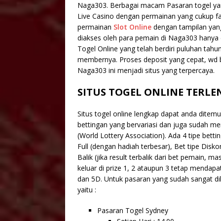
Naga303. Berbagai macam Pasaran togel yan
Live Casino dengan permainan yang cukup fa
permainan
Slot Online
dengan tampilan yan
diakses oleh para pemain di Naga303 hanya 
Togel Online yang telah berdiri puluhan ta
membernya. Proses deposit yang cepat, wd b
Naga303 ini menjadi situs yang terpercaya.
SITUS TOGEL ONLINE TERL
Situs togel online lengkap dapat anda ditem
bettingan yang bervariasi dan juga sudah meng
(World Lottery Association). Ada 4 tipe bettin
Full (dengan hadiah terbesar), Bet tipe Disk
Balik (jika result terbalik dari bet pemain, 
keluar di prize 1, 2 ataupun 3 tetap mendap
dan 5D. Untuk pasaran yang sudah sangat di
yaitu :
Pasaran Togel Sydney