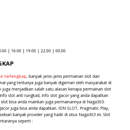
3.00 | 16.00 | 19.00 | 22.00 | 00.00
GKAP
ne terlengkap
, banyak jenis-jenis permainan slot dari
ional yang tentunya juga banyak digemari oleh masyarakat di
i juga menjadikan salah satu alasan kenapa permainan slot
Info slot anti rungkad, info slot gacor yang anda dapatkan
 slot bisa anda mainkan juga permainannya di Naga303.
gacor juga bisa anda dapatkan. IDN SLOT, Pragmatic Play,
ekian banyak provider yang hadir di situs Naga303 ini. Slot
taranya seperti :