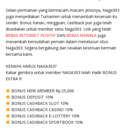
Selain permainan yang bermacam-macam jenisnya, Naga303
juga menyediakan Turnamen untuk menambah keseruan itu
sendiri. Bonus harian, mingguan, cashback pun juga telah
disediakan untuk member setia Naga303. Link yang telah
BEBAS INTERNET POSITIF
DAN
BEBAS NAWALA
juga
menambah kemudahan pemain dalam menelusuri situs
Naga303. Segera bergabung dan rasakan keseruan bermain
bersama kami.
KENAPA HARUS NAGA303?
Kabar gembira untuk member NAGA303 telah Hadir BONUS
EXTRA !!!
BONUS NEW MEMBER Rp.25,000
BONUS DEPOSIT 10%
BONUS CASHBACK SLOT 10%
BONUS CASHBACK CASINO 10%
BONUS CASHBACK E-LOTTERY 10%
BONUS CASHBACK SPORTBOOK 10%