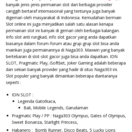
banyak jenis-jenis permainan slot dari berbagai provider
canggih bertaraf internasional yang tentunya juga banyak
digemari oleh masyarakat di Indonesia. Kemudahan bermain
Slot online ini juga menjadikan salah satu alasan kenapa
permainan slot ini banyak di gemari oleh berbagai kalangan.
Info slot anti rungkad, info slot gacor yang anda dapatkan
biasanya dalam forum-forum atau grup-grup slot bisa anda
mainkan juga permainannya di Naga303. Maxwin yang banyak
bertebaran di slot-slot gacor juga bisa anda dapatkan. IDN
SLOT, Pragmatic Play, iSoftbet, Joker Gaming adalah beberapa
dari sekian banyak provider yang hadir di situs Naga303 ini.
Slot populer yang banyak dimainkan beberapa diantaranya
seperti :
IDN SLOT :
Legenda Gatotkaca,
Bali, Mobile Legends, Garudaman
Pragmatic Play / PP : Naga303 Olympus, Gates of Olympus,
Sweet Bonanza, Starlight Princess,
Habanero : Bomb Runner, Disco Beats, 5 Lucky Lions