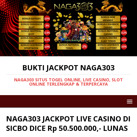
BUKTI JACKPOT NAGA303
NAGA303 SITUS TOGEL ONLINE, LIVE CASINO, SLOT
ONLINE TERLENGKAP & TERPERCAYA
NAGA303 JACKPOT LIVE CASINO DI
SICBO DICE Rp 50.500.000,- LUNAS