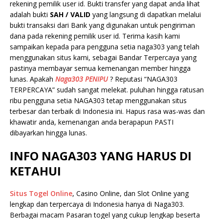
rekening pemilik user id. Bukti transfer yang dapat anda lihat
adalah bukti
SAH / VALID
yang langsung di dapatkan melalui
bukti transaksi dari Bank yang digunakan untuk pengiriman
dana pada rekening pemilik user id. Terima kasih kami
sampaikan kepada para pengguna setia naga303 yang telah
menggunakan situs kami, sebagai Bandar Terpercaya yang
pastinya membayar semua kemenangan member hingga
lunas. Apakah
Naga303
PENIPU
? Reputasi “NAGA303
TERPERCAYA” sudah sangat melekat. puluhan hingga ratusan
ribu pengguna setia NAGA303 tetap menggunakan situs
terbesar dan terbaik di Indonesia ini. Hapus rasa was-was dan
khawatir anda, kemenangan anda berapapun PASTI
dibayarkan hingga lunas.
INFO NAGA303 YANG HARUS DI
KETAHUI
Situs Togel Online
, Casino Online, dan Slot Online yang
lengkap dan terpercaya di Indonesia hanya di Naga303.
Berbagai macam Pasaran togel yang cukup lengkap beserta