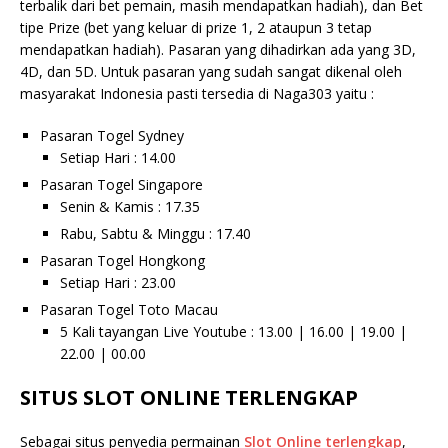
terbalik dari bet pemain, masih mendapatkan hadiah), dan Bet
tipe Prize (bet yang keluar di prize 1, 2 ataupun 3 tetap
mendapatkan hadiah). Pasaran yang dihadirkan ada yang 3D,
4D, dan 5D. Untuk pasaran yang sudah sangat dikenal oleh
masyarakat Indonesia pasti tersedia di Naga303 yaitu :
Pasaran Togel Sydney
Setiap Hari : 14.00
Pasaran Togel Singapore
Senin & Kamis : 17.35
Rabu, Sabtu & Minggu : 17.40
Pasaran Togel Hongkong
Setiap Hari : 23.00
Pasaran Togel Toto Macau
5 Kali tayangan Live Youtube : 13.00 | 16.00 | 19.00 |
22.00 | 00.00
SITUS SLOT ONLINE TERLENGKAP
Sebagai situs penyedia permainan
Slot Online terlengkap
,