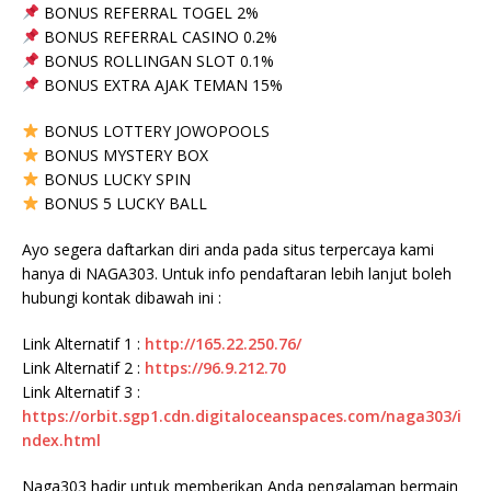
BONUS REFERRAL TOGEL 2%
BONUS REFERRAL CASINO 0.2%
BONUS ROLLINGAN SLOT 0.1%
BONUS EXTRA AJAK TEMAN 15%
BONUS LOTTERY JOWOPOOLS
BONUS MYSTERY BOX
BONUS LUCKY SPIN
BONUS 5 LUCKY BALL
Ayo segera daftarkan diri anda pada situs terpercaya kami
hanya di NAGA303. Untuk info pendaftaran lebih lanjut boleh
hubungi kontak dibawah ini :
Link Alternatif 1 :
http://165.22.250.76/
Link Alternatif 2 :
https://96.9.212.70
Link Alternatif 3 :
https://orbit.sgp1.cdn.digitaloceanspaces.com/naga303/i
ndex.html
Naga303 hadir untuk memberikan Anda pengalaman bermain