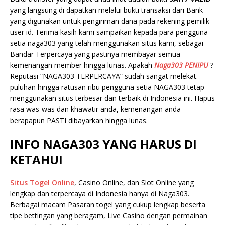
yang langsung di dapatkan melalui bukti transaksi dari Bank
yang digunakan untuk pengiriman dana pada rekening pemilik
user id. Terima kasih kami sampaikan kepada para pengguna
setia naga303 yang telah menggunakan situs kami, sebagai
Bandar Terpercaya yang pastinya membayar semua
kemenangan member hingga lunas. Apakah
Naga303
PENIPU
?
Reputasi “NAGA303 TERPERCAYA” sudah sangat melekat.
puluhan hingga ratusan ribu pengguna setia NAGA303 tetap
menggunakan situs terbesar dan terbaik di Indonesia ini. Hapus
rasa was-was dan khawatir anda, kemenangan anda
berapapun PASTI dibayarkan hingga lunas.
INFO NAGA303 YANG HARUS DI
KETAHUI
Situs Togel Online
, Casino Online, dan Slot Online yang
lengkap dan terpercaya di Indonesia hanya di Naga303.
Berbagai macam Pasaran togel yang cukup lengkap beserta
tipe bettingan yang beragam, Live Casino dengan permainan