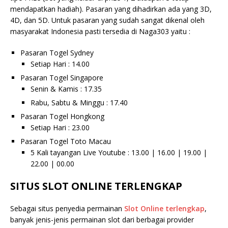
mendapatkan hadiah). Pasaran yang dihadirkan ada yang 3D,
4D, dan 5D. Untuk pasaran yang sudah sangat dikenal oleh
masyarakat Indonesia pasti tersedia di Naga303 yaitu :
Pasaran Togel Sydney
Setiap Hari : 14.00
Pasaran Togel Singapore
Senin & Kamis : 17.35
Rabu, Sabtu & Minggu : 17.40
Pasaran Togel Hongkong
Setiap Hari : 23.00
Pasaran Togel Toto Macau
5 Kali tayangan Live Youtube : 13.00 | 16.00 | 19.00 |
22.00 | 00.00
SITUS SLOT ONLINE TERLENGKAP
Sebagai situs penyedia permainan
Slot Online terlengkap
,
banyak jenis-jenis permainan slot dari berbagai provider