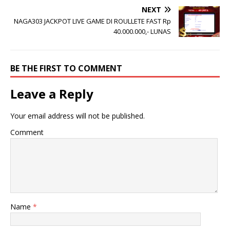
NEXT
NAGA303 JACKPOT LIVE GAME DI ROULLETE FAST Rp
40.000.000,- LUNAS
BE THE FIRST TO COMMENT
Leave a Reply
Your email address will not be published.
Comment
Name
*