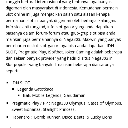
canggih bertaraf internasional yang tentunya juga banyak
digemari oleh masyarakat di Indonesia. Kemudahan bermain
Slot online ini juga menjadikan salah satu alasan kenapa
permainan slot ini banyak di gemari oleh berbagai kalangan.
Info slot anti rungkad, info slot gacor yang anda dapatkan
biasanya dalam forum-forum atau grup-grup slot bisa anda
mainkan juga permainannya di Naga303. Maxwin yang banyak
bertebaran di slot-slot gacor juga bisa anda dapatkan. IDN
SLOT, Pragmatic Play, iSoftbet, Joker Gaming adalah beberapa
dari sekian banyak provider yang hadir di situs Naga303 ini.
Slot populer yang banyak dimainkan beberapa diantaranya
seperti :
IDN SLOT :
Legenda Gatotkaca,
Bali, Mobile Legends, Garudaman
Pragmatic Play / PP : Naga303 Olympus, Gates of Olympus,
Sweet Bonanza, Starlight Princess,
Habanero : Bomb Runner, Disco Beats, 5 Lucky Lions