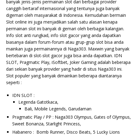
banyak jenis-jenis permainan slot dari berbagai provider
canggih bertaraf internasional yang tentunya juga banyak
digemari oleh masyarakat di Indonesia. Kemudahan bermain
Slot online ini juga menjadikan salah satu alasan kenapa
permainan slot ini banyak di gemari oleh berbagai kalangan.
Info slot anti rungkad, info slot gacor yang anda dapatkan
biasanya dalam forum-forum atau grup-grup slot bisa anda
mainkan juga permainannya di Naga303. Maxwin yang banyak
bertebaran di slot-slot gacor juga bisa anda dapatkan. IDN
SLOT, Pragmatic Play, iSoftbet, Joker Gaming adalah beberapa
dari sekian banyak provider yang hadir di situs Naga303 ini.
Slot populer yang banyak dimainkan beberapa diantaranya
seperti :
IDN SLOT :
Legenda Gatotkaca,
Bali, Mobile Legends, Garudaman
Pragmatic Play / PP : Naga303 Olympus, Gates of Olympus,
Sweet Bonanza, Starlight Princess,
Habanero : Bomb Runner, Disco Beats, 5 Lucky Lions