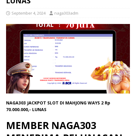
LUNAS
September 4, 2024
naga303adm
NAGA303 JACKPOT SLOT DI MAHJONG WAYS 2 Rp
70.000.000,- LUNAS
MEMBER NAGA303