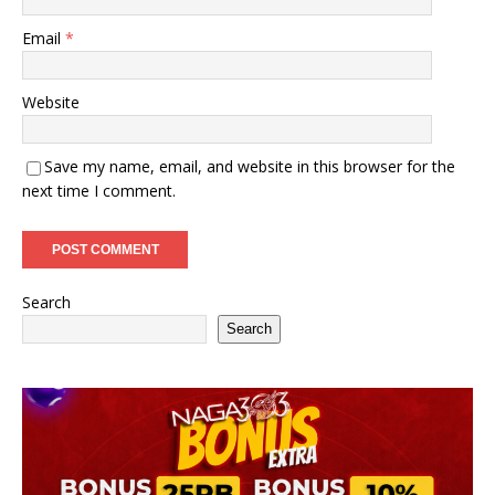
Email
*
Website
Save my name, email, and website in this browser for the
next time I comment.
Search
Search