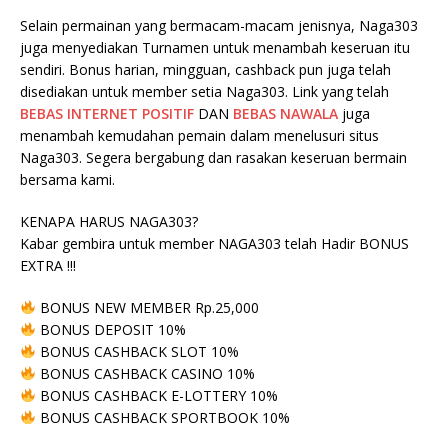
Selain permainan yang bermacam-macam jenisnya, Naga303
juga menyediakan Turnamen untuk menambah keseruan itu
sendiri. Bonus harian, mingguan, cashback pun juga telah
disediakan untuk member setia Naga303. Link yang telah
BEBAS INTERNET POSITIF
DAN
BEBAS NAWALA
juga
menambah kemudahan pemain dalam menelusuri situs
Naga303. Segera bergabung dan rasakan keseruan bermain
bersama kami.
KENAPA HARUS NAGA303?
Kabar gembira untuk member NAGA303 telah Hadir BONUS
EXTRA !!!
BONUS NEW MEMBER Rp.25,000
BONUS DEPOSIT 10%
BONUS CASHBACK SLOT 10%
BONUS CASHBACK CASINO 10%
BONUS CASHBACK E-LOTTERY 10%
BONUS CASHBACK SPORTBOOK 10%