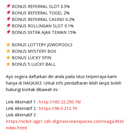
BONUS REFERRAL SLOT 0.5%
BONUS REFERRAL TOGEL 2%
BONUS REFERRAL CASINO 0.2%
BONUS ROLLINGAN SLOT 0.1%
BONUS EXTRA AJAK TEMAN 15%
BONUS LOTTERY JOWOPOOLS
BONUS MYSTERY BOX
BONUS LUCKY SPIN
BONUS 5 LUCKY BALL
Ayo segera daftarkan diri anda pada situs terpercaya kami
hanya di NAGA303. Untuk info pendaftaran lebih lanjut boleh
hubungi kontak dibawah ini :
Link Alternatif 1 :
http://165.22.250.76/
Link Alternatif 2 :
https://96.9.212.70
Link Alternatif 3 :
https://orbit.sgp1.cdn.digitaloceanspaces.com/naga303/i
ndex.html