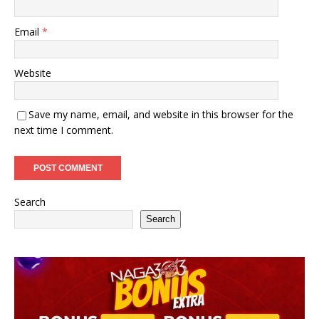
Email
*
Website
Save my name, email, and website in this browser for the
next time I comment.
Search
Search