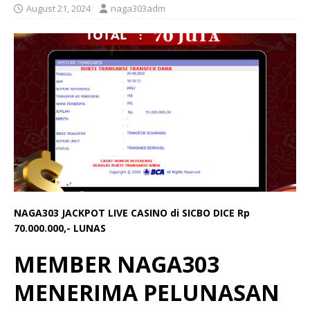
August 21, 2024
naga303adm
NAGA303 JACKPOT LIVE CASINO di SICBO DICE Rp
70.000.000,- LUNAS
MEMBER NAGA303
MENERIMA PELUNASAN