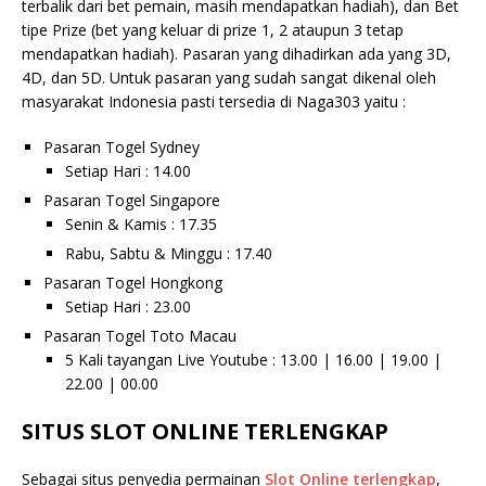
terbalik dari bet pemain, masih mendapatkan hadiah), dan Bet
tipe Prize (bet yang keluar di prize 1, 2 ataupun 3 tetap
mendapatkan hadiah). Pasaran yang dihadirkan ada yang 3D,
4D, dan 5D. Untuk pasaran yang sudah sangat dikenal oleh
masyarakat Indonesia pasti tersedia di Naga303 yaitu :
Pasaran Togel Sydney
Setiap Hari : 14.00
Pasaran Togel Singapore
Senin & Kamis : 17.35
Rabu, Sabtu & Minggu : 17.40
Pasaran Togel Hongkong
Setiap Hari : 23.00
Pasaran Togel Toto Macau
5 Kali tayangan Live Youtube : 13.00 | 16.00 | 19.00 |
22.00 | 00.00
SITUS SLOT ONLINE TERLENGKAP
Sebagai situs penyedia permainan
Slot Online terlengkap
,