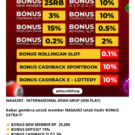
NAGA303 - INTERNASIONAL DEWA GRUP (IDN PLAY)
Kabar gembira untuk member NAGA303 telah Hadir BONUS
EXTRA !!!
BONUS NEW MEMBER RP. 25,000
BONUS DEPOSIT 10%
BONUS CASHBACK SLOT 3%