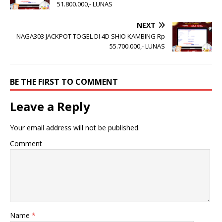
51.800.000,- LUNAS
NEXT
NAGA303 JACKPOT TOGEL DI 4D SHIO KAMBING Rp
55.700.000,- LUNAS
BE THE FIRST TO COMMENT
Leave a Reply
Your email address will not be published.
Comment
Name
*