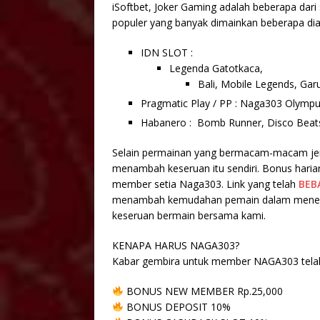
iSoftbet, Joker Gaming adalah beberapa dari s
populer yang banyak dimainkan beberapa dian
IDN SLOT :
Legenda Gatotkaca,
Bali, Mobile Legends, Ga
Pragmatic Play / PP : Naga303 Olympu
Habanero : Bomb Runner, Disco Beats
Selain permainan yang bermacam-macam je
menambah keseruan itu sendiri. Bonus haria
member setia Naga303. Link yang telah
BEB
menambah kemudahan pemain dalam menelus
keseruan bermain bersama kami.
KENAPA HARUS NAGA303?
Kabar gembira untuk member NAGA303 telah
BONUS NEW MEMBER Rp.25,000
BONUS DEPOSIT 10%