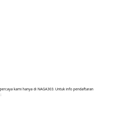
erpercaya kami hanya di NAGA303. Untuk info pendaftaran
: