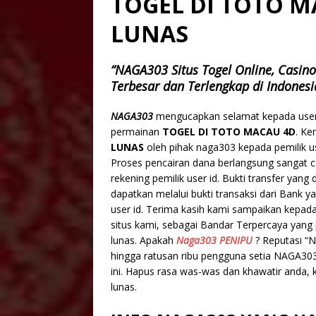
TOGEL DI TOTO MA
LUNAS
“NAGA303 Situs Togel Online, Casino 
Terbesar dan Terlengkap di Indonesi
NAGA303
mengucapkan selamat kepada user 
permainan
TOGEL DI TOTO MACAU 4D
. K
LUNAS
oleh pihak naga303 kepada pemilik us
Proses pencairan dana berlangsung sangat 
rekening pemilik user id. Bukti transfer yang
dapatkan melalui bukti transaksi dari Bank 
user id. Terima kasih kami sampaikan kepa
situs kami, sebagai Bandar Terpercaya ya
lunas. Apakah
Naga303
PENIPU
? Reputasi “
hingga ratusan ribu pengguna setia NAGA303
ini. Hapus rasa was-was dan khawatir anda
lunas.