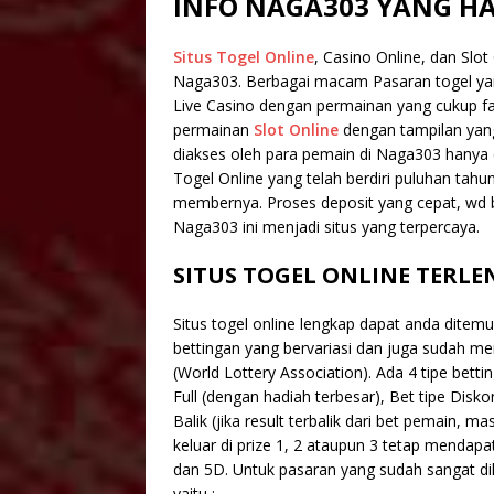
INFO NAGA303 YANG HA
Situs Togel Online
, Casino Online, dan Slot
Naga303. Berbagai macam Pasaran togel yan
Live Casino dengan permainan yang cukup fa
permainan
Slot Online
dengan tampilan yan
diakses oleh para pemain di Naga303 hanya 
Togel Online yang telah berdiri puluhan ta
membernya. Proses deposit yang cepat, wd b
Naga303 ini menjadi situs yang terpercaya.
SITUS TOGEL ONLINE TERL
Situs togel online lengkap dapat anda ditem
bettingan yang bervariasi dan juga sudah meng
(World Lottery Association). Ada 4 tipe bettin
Full (dengan hadiah terbesar), Bet tipe Disk
Balik (jika result terbalik dari bet pemain, 
keluar di prize 1, 2 ataupun 3 tetap mendap
dan 5D. Untuk pasaran yang sudah sangat di
yaitu :