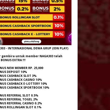
303 - INTERNASIONAL DEWA GRUP (IDN PLAY)
r gembira untuk member NAGA303 telah
 BONUS EXTRA !!!
NUS NEW MEMBER RP. 25,000
NUS DEPOSIT 10%
NUS CASHBACK SLOT 3%
NUS CASHBACK CASINO 10%
NUS CASHBACK E-LOTTERY 10%
NUS CASHBACK SPORTBOOK 10%
NUS REFERRAL SLOT 0.5%
NUS REFERRAL TOGEL 2%
NUS REFERRAL CASINO 0.2%
NUS ROLLINGAN SLOT 0.1%