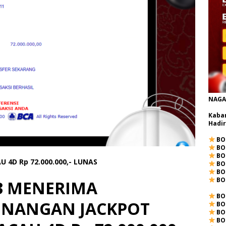
NAGA
Kaba
Hadir
BO
BO
BO
4D Rp 72.000.000,- LUNAS
BO
BO
BO
3 MENERIMA
BO
ENANGAN JACKPOT
BO
BO
BO