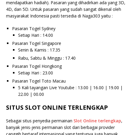
mendapatkan hadiah). Pasaran yang dihadirkan ada yang 3D,
4D, dan 5D. Untuk pasaran yang sudah sangat dikenal oleh
masyarakat Indonesia pasti tersedia di Naga303 yaitu :
Pasaran Togel Sydney
Setiap Hari : 14.00
Pasaran Togel Singapore
Senin & Kamis : 17.35
Rabu, Sabtu & Minggu : 17.40
Pasaran Togel Hongkong
Setiap Hari : 23.00
Pasaran Togel Toto Macau
5 Kali tayangan Live Youtube : 13.00 | 16.00 | 19.00 |
22.00 | 00.00
SITUS SLOT ONLINE TERLENGKAP
Sebagai situs penyedia permainan
Slot Online terlengkap
,
banyak jenis-jenis permainan slot dari berbagai provider
canggih bertaraf internasional yang tentunya juga banyak