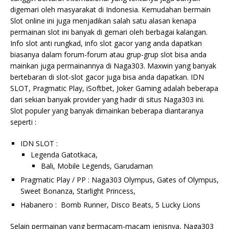
digemari oleh masyarakat di Indonesia. Kemudahan bermain
Slot online ini juga menjadikan salah satu alasan kenapa
permainan slot ini banyak di gemari oleh berbagai kalangan.
Info slot anti rungkad, info slot gacor yang anda dapatkan
biasanya dalam forum-forum atau grup-grup slot bisa anda
mainkan juga permainannya di Naga303. Maxwin yang banyak
bertebaran di slot-slot gacor juga bisa anda dapatkan. IDN
SLOT, Pragmatic Play, iSoftbet, Joker Gaming adalah beberapa
dari sekian banyak provider yang hadir di situs Naga303 ini.
Slot populer yang banyak dimainkan beberapa diantaranya
seperti :
IDN SLOT :
Legenda Gatotkaca,
Bali, Mobile Legends, Garudaman
Pragmatic Play / PP : Naga303 Olympus, Gates of Olympus,
Sweet Bonanza, Starlight Princess,
Habanero : Bomb Runner, Disco Beats, 5 Lucky Lions
Selain permainan yang bermacam-macam jenisnya, Naga303