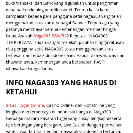
bukti transaksi dari Bank yang digunakan untuk pengiriman
dana pada rekening pemilik user id. Terima kasih kami
sampaikan kepada para pengguna setia naga303 yang telah
menggunakan situs kami, sebagai Bandar Terpercaya yang
pastinya membayar semua kemenangan member hingga
lunas. Apakah
Naga303
PENIPU
? Reputasi “NAGA303
TERPERCAYA” sudah sangat melekat. puluhan hingga ratusan
ribu pengguna setia NAGA303 tetap menggunakan situs
terbesar dan terbaik di Indonesia ini. Hapus rasa was-was dan
khawatir anda, kemenangan anda berapapun PASTI
dibayarkan hingga lunas.
INFO NAGA303 YANG HARUS DI
KETAHUI
Situs Togel Online
, Casino Online, dan Slot Online yang
lengkap dan terpercaya di Indonesia hanya di Naga303.
Berbagai macam Pasaran togel yang cukup lengkap beserta
tipe bettingan yang beragam, Live Casino dengan permainan
yang cukup familiar dengan masyarakat indonesia tentunya,