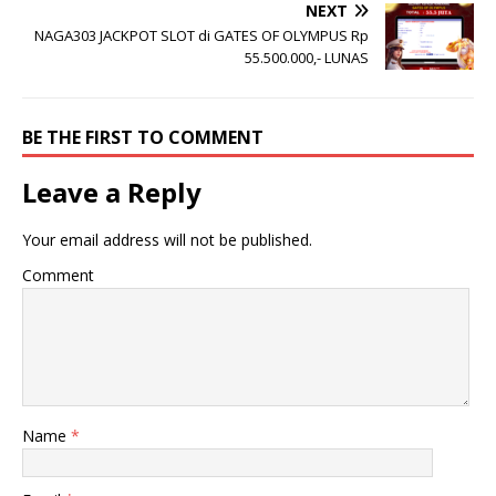
NEXT
NAGA303 JACKPOT SLOT di GATES OF OLYMPUS Rp
55.500.000,- LUNAS
BE THE FIRST TO COMMENT
Leave a Reply
Your email address will not be published.
Comment
Name
*