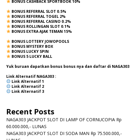
BONUS CASHBACK SPORTBOOK 10%
BONUS REFERRAL SLOT 0.5%
BONUS REFERRAL TOGEL 2%
BONUS REFERRAL CASINO 0.2%
BONUS ROLLINGAN SLOT 0.1%
BONUS EXTRA AJAK TEMAN 15%
BONUS LOTTERY JOWOPOOLS
BONUS MYSTERY BOX
BONUS LUCKY SPIN
BONUS 5 LUCKY BALL
Yuk buruan dapatkan bonus bonus nya dan daftar di NAGA303
Link Alternatif NAGA303 :
Link Alternatif
1
Link Alternatif
2
Link Alternatif 3
Recent Posts
NAGA303 JACKPOT SLOT DI LAMP OF CORNUCOPIA Rp
60.000.000,- LUNAS
NAGA303 JACKPOT SLOT DI SODA MAN Rp 75.500.000,-