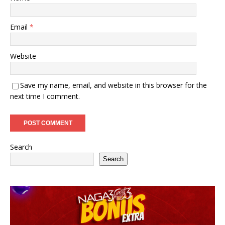
Email
*
Website
Save my name, email, and website in this browser for the
next time I comment.
Search
Search