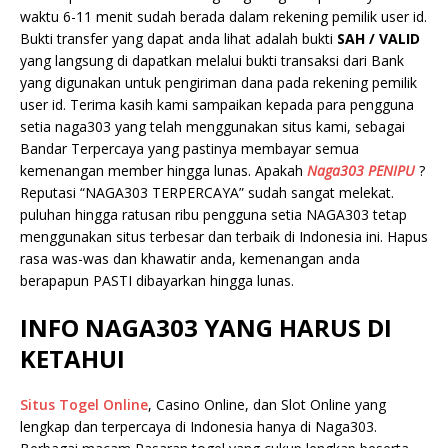
waktu 6-11 menit sudah berada dalam rekening pemilik user id.
Bukti transfer yang dapat anda lihat adalah bukti
SAH / VALID
yang langsung di dapatkan melalui bukti transaksi dari Bank
yang digunakan untuk pengiriman dana pada rekening pemilik
user id. Terima kasih kami sampaikan kepada para pengguna
setia naga303 yang telah menggunakan situs kami, sebagai
Bandar Terpercaya yang pastinya membayar semua
kemenangan member hingga lunas. Apakah
Naga303
PENIPU
?
Reputasi “NAGA303 TERPERCAYA” sudah sangat melekat.
puluhan hingga ratusan ribu pengguna setia NAGA303 tetap
menggunakan situs terbesar dan terbaik di Indonesia ini. Hapus
rasa was-was dan khawatir anda, kemenangan anda
berapapun PASTI dibayarkan hingga lunas.
INFO NAGA303 YANG HARUS DI
KETAHUI
Situs Togel Online
, Casino Online, dan Slot Online yang
lengkap dan terpercaya di Indonesia hanya di Naga303.