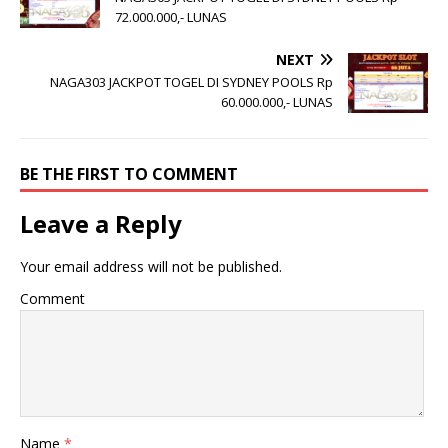
72.000.000,- LUNAS
NEXT
NAGA303 JACKPOT TOGEL DI SYDNEY POOLS Rp
60.000.000,- LUNAS
BE THE FIRST TO COMMENT
Leave a Reply
Your email address will not be published.
Comment
Name
*