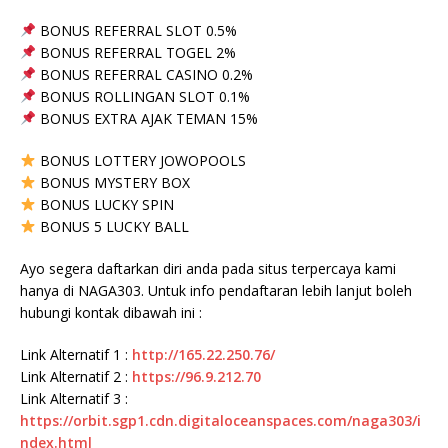
BONUS REFERRAL SLOT 0.5%
BONUS REFERRAL TOGEL 2%
BONUS REFERRAL CASINO 0.2%
BONUS ROLLINGAN SLOT 0.1%
BONUS EXTRA AJAK TEMAN 15%
BONUS LOTTERY JOWOPOOLS
BONUS MYSTERY BOX
BONUS LUCKY SPIN
BONUS 5 LUCKY BALL
Ayo segera daftarkan diri anda pada situs terpercaya kami
hanya di NAGA303. Untuk info pendaftaran lebih lanjut boleh
hubungi kontak dibawah ini :
Link Alternatif 1 :
http://165.22.250.76/
Link Alternatif 2 :
https://96.9.212.70
Link Alternatif 3 :
https://orbit.sgp1.cdn.digitaloceanspaces.com/naga303/i
ndex.html