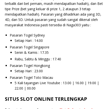
terbalik dari bet pemain, masih mendapatkan hadiah), dan Bet
tipe Prize (bet yang keluar di prize 1, 2 ataupun 3 tetap
mendapatkan hadiah). Pasaran yang dihadirkan ada yang 3D,
4D, dan 5D. Untuk pasaran yang sudah sangat dikenal oleh
masyarakat Indonesia pasti tersedia di Naga303 yaitu :
Pasaran Togel Sydney
Setiap Hari : 14.00
Pasaran Togel Singapore
Senin & Kamis : 17.35
Rabu, Sabtu & Minggu : 17.40
Pasaran Togel Hongkong
Setiap Hari : 23.00
Pasaran Togel Toto Macau
5 Kali tayangan Live Youtube : 13.00 | 16.00 | 19.00 |
22.00 | 00.00
SITUS SLOT ONLINE TERLENGKAP