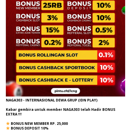
NAGA303 - INTERNASIONAL DEWA GRUP (IDN PLAY)
Kabar gembira untuk member NAGA303 telah Hadir BONUS
EXTRA !!!
BONUS NEW MEMBER RP. 25,000
BONUS DEPOSIT 10%