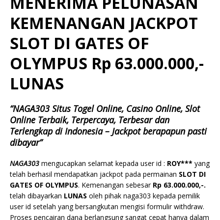
MENERIMA PELUNASAN
KEMENANGAN JACKPOT
SLOT DI GATES OF
OLYMPUS Rp 63.000.000,-
LUNAS
“NAGA303 Situs Togel Online, Casino Online, Slot
Online Terbaik, Terpercaya, Terbesar dan
Terlengkap di Indonesia – Jackpot berapapun pasti
dibayar”
NAGA303
mengucapkan selamat kepada user id :
ROY***
yang
telah berhasil mendapatkan jackpot pada permainan
SLOT DI
GATES OF OLYMPUS
. Kemenangan sebesar
Rp 63.000.000,-.
telah dibayarkan
LUNAS
oleh pihak naga303 kepada pemilik
user id setelah yang bersangkutan mengisi formulir withdraw.
Proses pencairan dana berlangsung sangat cepat hanya dalam