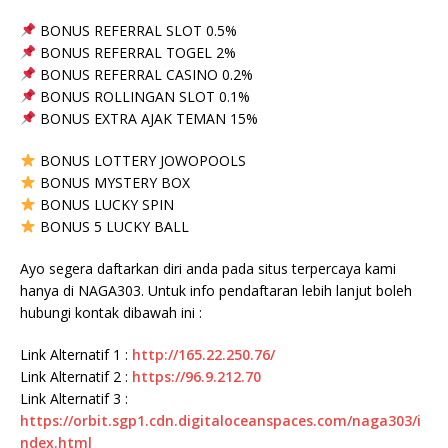
BONUS REFERRAL SLOT 0.5%
BONUS REFERRAL TOGEL 2%
BONUS REFERRAL CASINO 0.2%
BONUS ROLLINGAN SLOT 0.1%
BONUS EXTRA AJAK TEMAN 15%
BONUS LOTTERY JOWOPOOLS
BONUS MYSTERY BOX
BONUS LUCKY SPIN
BONUS 5 LUCKY BALL
Ayo segera daftarkan diri anda pada situs terpercaya kami
hanya di NAGA303. Untuk info pendaftaran lebih lanjut boleh
hubungi kontak dibawah ini :
Link Alternatif 1 :
http://165.22.250.76/
Link Alternatif 2 :
https://96.9.212.70
Link Alternatif 3 :
https://orbit.sgp1.cdn.digitaloceanspaces.com/naga303/i
ndex.html