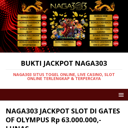
BUKTI JACKPOT NAGA303
NAGA303 SITUS TOGEL ONLINE, LIVE CASINO, SLOT
ONLINE TERLENGKAP & TERPERCAYA
NAGA303 JACKPOT SLOT DI GATES
OF OLYMPUS Rp 63.000.000,-