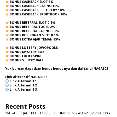
BONUS CASHBACK SLOT 3%
BONUS CASHBACK CASINO 10%
BONUS CASHBACK E-LOTTERY 10%
BONUS CASHBACK SPORTBOOK 10%
BONUS REFERRAL SLOT 0.5%
BONUS REFERRAL TOGEL 2%
BONUS REFERRAL CASINO 0.2%
BONUS ROLLINGAN SLOT 0.1%
BONUS EXTRA AJAK TEMAN 15%
BONUS LOTTERY JOWOPOOLS
BONUS MYSTERY BOX
BONUS LUCKY SPIN
BONUS 5 LUCKY BALL
Yuk buruan dapatkan bonus bonus nya dan daftar di NAGA303
Link Alternatif NAGA303 :
Link Alternatif
1
Link Alternatif
2
Link Alternatif 3
Recent Posts
NAGA303 JACKPOT TOGEL DI KINGKONG 4D Rp 82.750.000,-