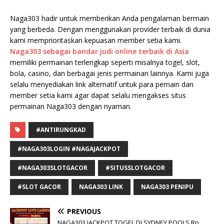
Naga303 hadir untuk memberikan Anda pengalaman bermain
yang berbeda. Dengan menggunakan provider terbaik di dunia
kami memprioritaskan kepuasan member setia kami.
Naga303 sebagai bandar judi online terbaik di Asia
memiliki permainan terlengkap seperti misalnya togel, slot,
bola, casino, dan berbagai jenis permainan lainnya. Kami juga
selalu menyediakan link alternatif untuk para pemain dan
member setia kami agar dapat selalu mengakses situs
permainan Naga303 dengan nyaman.
#ANTIRUNGKAD
#NAGA303LOGIN #NAGAJACKPOT
#NAGA303SLOTGACOR
#SITUSSLOTGACOR
#SLOT GACOR
NAGA303 LINK
NAGA303 PENIPU
PREVIOUS
NAGA303 JACKPOT TOGEL DI SYDNEY POOLS Rp