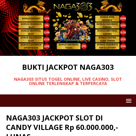
BUKTI JACKPOT NAGA303
NAGA303 SITUS TOGEL ONLINE, LIVE CASINO, SLOT
ONLINE TERLENGKAP & TERPERCAYA
NAGA303 JACKPOT SLOT DI
CANDY VILLAGE Rp 60.000.000,-