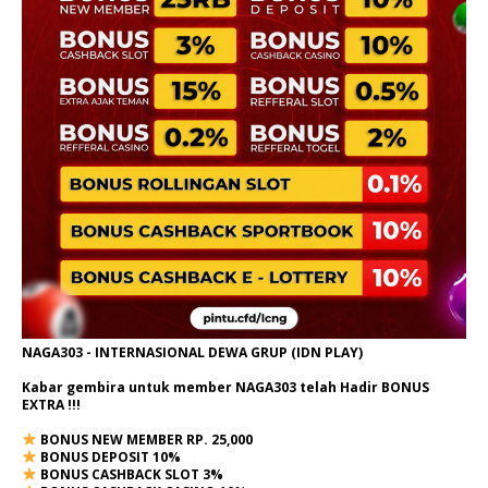
NAGA303 - INTERNASIONAL DEWA GRUP (IDN PLAY)
Kabar gembira untuk member NAGA303 telah Hadir BONUS
EXTRA !!!
BONUS NEW MEMBER RP. 25,000
BONUS DEPOSIT 10%
BONUS CASHBACK SLOT 3%