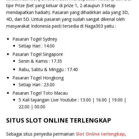
tipe Prize (bet yang keluar di prize 1, 2 ataupun 3 tetap
mendapatkan hadiah). Pasaran yang dihadirkan ada yang 3D,
4D, dan 5D. Untuk pasaran yang sudah sangat dikenal oleh
masyarakat Indonesia pasti tersedia di Naga303 yaitu :
Pasaran Togel Sydney
Setiap Hari : 14.00
Pasaran Togel Singapore
Senin & Kamis : 17.35
Rabu, Sabtu & Minggu : 17.40
Pasaran Togel Hongkong
Setiap Hari : 23.00
Pasaran Togel Toto Macau
5 Kali tayangan Live Youtube : 13.00 | 16.00 | 19.00 |
22.00 | 00.00
SITUS SLOT ONLINE TERLENGKAP
Sebagai situs penyedia permainan
Slot Online terlengkap
,