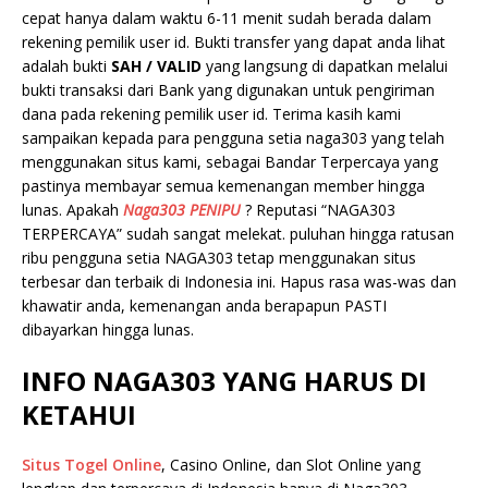
cepat hanya dalam waktu 6-11 menit sudah berada dalam
rekening pemilik user id. Bukti transfer yang dapat anda lihat
adalah bukti
SAH / VALID
yang langsung di dapatkan melalui
bukti transaksi dari Bank yang digunakan untuk pengiriman
dana pada rekening pemilik user id. Terima kasih kami
sampaikan kepada para pengguna setia naga303 yang telah
menggunakan situs kami, sebagai Bandar Terpercaya yang
pastinya membayar semua kemenangan member hingga
lunas. Apakah
Naga303
PENIPU
? Reputasi “NAGA303
TERPERCAYA” sudah sangat melekat. puluhan hingga ratusan
ribu pengguna setia NAGA303 tetap menggunakan situs
terbesar dan terbaik di Indonesia ini. Hapus rasa was-was dan
khawatir anda, kemenangan anda berapapun PASTI
dibayarkan hingga lunas.
INFO NAGA303 YANG HARUS DI
KETAHUI
Situs Togel Online
, Casino Online, dan Slot Online yang