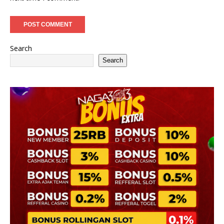
Search
Search