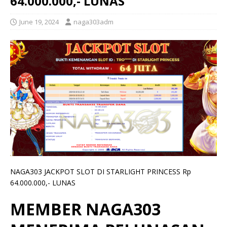
64.000.000,- LUNAS
June 19, 2024
naga303adm
NAGA303 JACKPOT SLOT DI STARLIGHT PRINCESS Rp
64.000.000,- LUNAS
MEMBER NAGA303