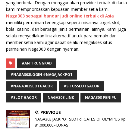
yang berbeda. Dengan menggunakan provider terbaik di dunia
kami memprioritaskan kepuasan member setia kami.
Naga303 sebagai bandar judi online terbaik di Asia
memiliki permainan terlengkap seperti misalnya togel, slot,
bola, casino, dan berbagai jenis permainan lainnya. Kami juga
selalu menyediakan link alternatif untuk para pemain dan
member setia kami agar dapat selalu mengakses situs
permainan Naga303 dengan nyaman.
#ANTIRUNGKAD
#NAGA303LOGIN #NAGAJACKPOT
#NAGA303SLOTGACOR
#SITUSSLOTGACOR
#SLOT GACOR
NAGA303 LINK
NAGA303 PENIPU
PREVIOUS
NAGA303 JACKPOT SLOT di GATES OF OLYMPUS Rp
81.000.000,- LUNAS