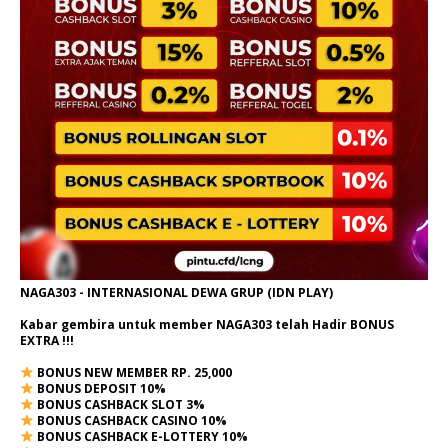
NAGA303 - INTERNASIONAL DEWA GRUP (IDN PLAY)
Kabar gembira untuk member NAGA303 telah Hadir BONUS
EXTRA !!!
BONUS NEW MEMBER RP. 25,000
BONUS DEPOSIT 10%
BONUS CASHBACK SLOT 3%
BONUS CASHBACK CASINO 10%
BONUS CASHBACK E-LOTTERY 10%