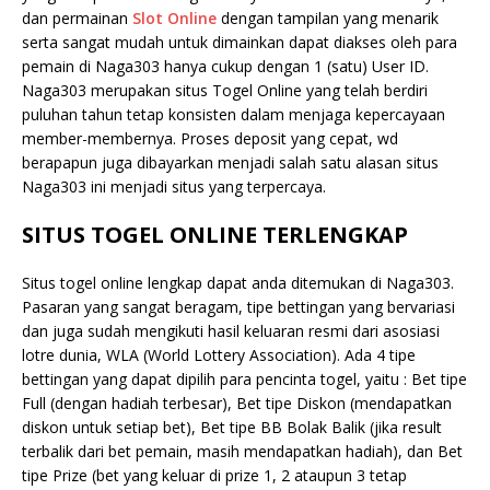
dan permainan
Slot Online
dengan tampilan yang menarik
serta sangat mudah untuk dimainkan dapat diakses oleh para
pemain di Naga303 hanya cukup dengan 1 (satu) User ID.
Naga303 merupakan situs Togel Online yang telah berdiri
puluhan tahun tetap konsisten dalam menjaga kepercayaan
member-membernya. Proses deposit yang cepat, wd
berapapun juga dibayarkan menjadi salah satu alasan situs
Naga303 ini menjadi situs yang terpercaya.
SITUS TOGEL ONLINE TERLENGKAP
Situs togel online lengkap dapat anda ditemukan di Naga303.
Pasaran yang sangat beragam, tipe bettingan yang bervariasi
dan juga sudah mengikuti hasil keluaran resmi dari asosiasi
lotre dunia, WLA (World Lottery Association). Ada 4 tipe
bettingan yang dapat dipilih para pencinta togel, yaitu : Bet tipe
Full (dengan hadiah terbesar), Bet tipe Diskon (mendapatkan
diskon untuk setiap bet), Bet tipe BB Bolak Balik (jika result
terbalik dari bet pemain, masih mendapatkan hadiah), dan Bet
tipe Prize (bet yang keluar di prize 1, 2 ataupun 3 tetap