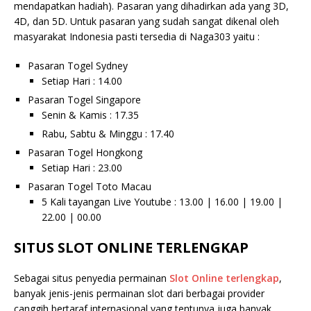
mendapatkan hadiah). Pasaran yang dihadirkan ada yang 3D,
4D, dan 5D. Untuk pasaran yang sudah sangat dikenal oleh
masyarakat Indonesia pasti tersedia di Naga303 yaitu :
Pasaran Togel Sydney
Setiap Hari : 14.00
Pasaran Togel Singapore
Senin & Kamis : 17.35
Rabu, Sabtu & Minggu : 17.40
Pasaran Togel Hongkong
Setiap Hari : 23.00
Pasaran Togel Toto Macau
5 Kali tayangan Live Youtube : 13.00 | 16.00 | 19.00 |
22.00 | 00.00
SITUS SLOT ONLINE TERLENGKAP
Sebagai situs penyedia permainan
Slot Online terlengkap
,
banyak jenis-jenis permainan slot dari berbagai provider
canggih bertaraf internasional yang tentunya juga banyak