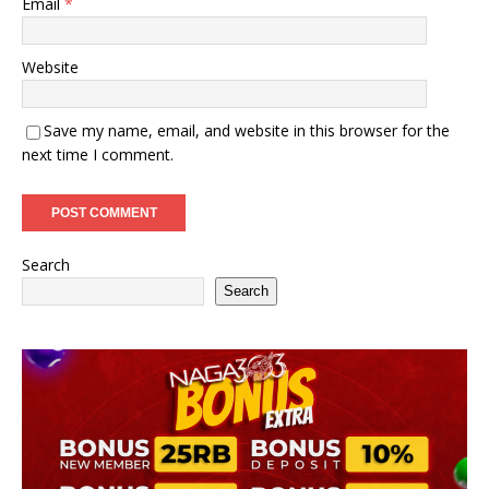
Email
*
Website
Save my name, email, and website in this browser for the
next time I comment.
Search
Search