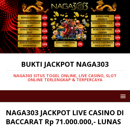
BUKTI JACKPOT NAGA303
NAGA303 SITUS TOGEL ONLINE, LIVE CASINO, SLOT
ONLINE TERLENGKAP & TERPERCAYA
NAGA303 JACKPOT LIVE CASINO DI
BACCARAT Rp 71.000.000,- LUNAS