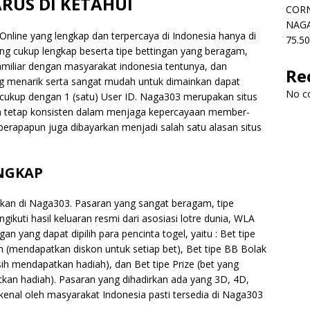
RUS DI KETAHUI
CORN
NAGA
 Online yang lengkap dan terpercaya di Indonesia hanya di
75.5
g cukup lengkap beserta tipe bettingan yang beragam,
miliar dengan masyarakat indonesia tentunya, dan
Re
g menarik serta sangat mudah untuk dimainkan dapat
No c
cukup dengan 1 (satu) User ID. Naga303 merupakan situs
hun tetap konsisten dalam menjaga kepercayaan member-
erapapun juga dibayarkan menjadi salah satu alasan situs
ENGKAP
ukan di Naga303. Pasaran yang sangat beragam, tipe
ikuti hasil keluaran resmi dari asosiasi lotre dunia, WLA
gan yang dapat dipilih para pencinta togel, yaitu : Bet tipe
on (mendapatkan diskon untuk setiap bet), Bet tipe BB Bolak
masih mendapatkan hadiah), dan Bet tipe Prize (bet yang
atkan hadiah). Pasaran yang dihadirkan ada yang 3D, 4D,
kenal oleh masyarakat Indonesia pasti tersedia di Naga303