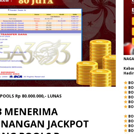
NAGA
Kaba
Hadir
BO
BO
BO
OOLS Rp 80.000.000,- LUNAS
BO
BO
BO
3 MENERIMA
BO
ENANGAN JACKPOT
BO
BO
BO