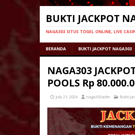
BUKTI JACKPOT N
NAGA303 SITUS TOGEL ONLINE, LIVE CAS
BERANDA
BUKTI JACKPOT NAGA303
NAGA303 JACKPO
POOLS Rp 80.000.
July 21, 2024
naga303adm
Bukti J