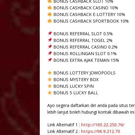
BONUS CASHBACK SLOT 10%
BONUS CASHBACK CASINO 10%
BONUS CASHBACK E-LOTTERY 10%
BONUS CASHBACK SPORTBOOK 10%
BONUS REFERRAL SLOT 0.5%
BONUS REFERRAL TOGEL 2%
BONUS REFERRAL CASINO 0.2%
BONUS ROLLINGAN SLOT 0.1%
BONUS EXTRA AJAK TEMAN 15%
BONUS LOTTERY JOWOPOOLS
BONUS MYSTERY BOX
BONUS LUCKY SPIN
BONUS 5 LUCKY BALL
Ayo segera daftarkan diri anda pada situs t
lebih lanjut boleh hubungi kontak dibawah ini 
Link Alternatif 1 :
http://165.22.250.76/
Link Alternatif 2 :
https://96.9.212.70