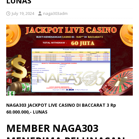
LUNAS
July 19, 2024
naga303adm
NAGA303 JACKPOT LIVE CASINO DI BACCARAT 3 Rp
60.000.000,- LUNAS
MEMBER NAGA303