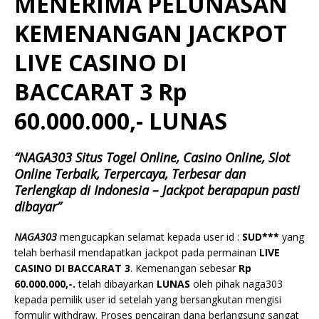
MENERIMA PELUNASAN
KEMENANGAN JACKPOT
LIVE CASINO DI
BACCARAT 3 Rp
60.000.000,- LUNAS
“NAGA303 Situs Togel Online, Casino Online, Slot
Online Terbaik, Terpercaya, Terbesar dan
Terlengkap di Indonesia – Jackpot berapapun pasti
dibayar”
NAGA303
mengucapkan selamat kepada user id :
SUD***
yang
telah berhasil mendapatkan jackpot pada permainan
LIVE
CASINO DI BACCARAT 3
. Kemenangan sebesar
Rp
60.000.000,-.
telah dibayarkan
LUNAS
oleh pihak naga303
kepada pemilik user id setelah yang bersangkutan mengisi
formulir withdraw. Proses pencairan dana berlangsung sangat