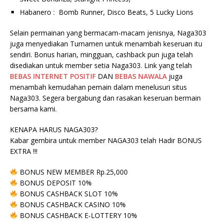
Habanero : Bomb Runner, Disco Beats, 5 Lucky Lions
Selain permainan yang bermacam-macam jenisnya, Naga303
juga menyediakan Turnamen untuk menambah keseruan itu
sendiri. Bonus harian, mingguan, cashback pun juga telah
disediakan untuk member setia Naga303. Link yang telah
BEBAS INTERNET POSITIF
DAN
BEBAS NAWALA
juga
menambah kemudahan pemain dalam menelusuri situs
Naga303. Segera bergabung dan rasakan keseruan bermain
bersama kami.
KENAPA HARUS NAGA303?
Kabar gembira untuk member NAGA303 telah Hadir BONUS
EXTRA !!!
BONUS NEW MEMBER Rp.25,000
BONUS DEPOSIT 10%
BONUS CASHBACK SLOT 10%
BONUS CASHBACK CASINO 10%
BONUS CASHBACK E-LOTTERY 10%