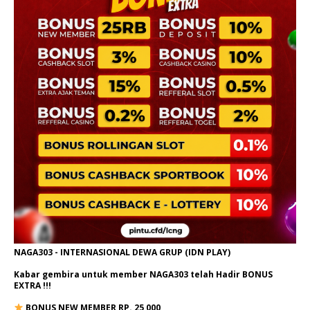
NAGA303 - INTERNASIONAL DEWA GRUP (IDN PLAY)
Kabar gembira untuk member NAGA303 telah Hadir BONUS
EXTRA !!!
BONUS NEW MEMBER RP. 25,000