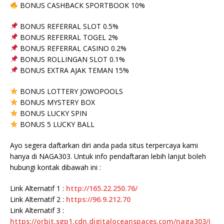
BONUS CASHBACK SPORTBOOK 10%
BONUS REFERRAL SLOT 0.5%
BONUS REFERRAL TOGEL 2%
BONUS REFERRAL CASINO 0.2%
BONUS ROLLINGAN SLOT 0.1%
BONUS EXTRA AJAK TEMAN 15%
BONUS LOTTERY JOWOPOOLS
BONUS MYSTERY BOX
BONUS LUCKY SPIN
BONUS 5 LUCKY BALL
Ayo segera daftarkan diri anda pada situs terpercaya kami
hanya di NAGA303. Untuk info pendaftaran lebih lanjut boleh
hubungi kontak dibawah ini :
Link Alternatif 1 :
http://165.22.250.76/
Link Alternatif 2 :
https://96.9.212.70
Link Alternatif 3 :
https://orbit.sgp1.cdn.digitaloceanspaces.com/naga303/i