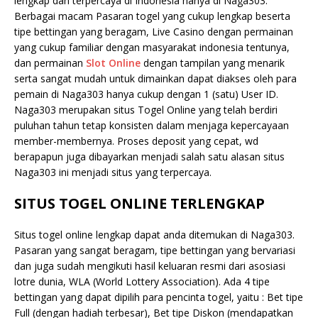
lengkap dan terpercaya di Indonesia hanya di Naga303.
Berbagai macam Pasaran togel yang cukup lengkap beserta
tipe bettingan yang beragam, Live Casino dengan permainan
yang cukup familiar dengan masyarakat indonesia tentunya,
dan permainan
Slot Online
dengan tampilan yang menarik
serta sangat mudah untuk dimainkan dapat diakses oleh para
pemain di Naga303 hanya cukup dengan 1 (satu) User ID.
Naga303 merupakan situs Togel Online yang telah berdiri
puluhan tahun tetap konsisten dalam menjaga kepercayaan
member-membernya. Proses deposit yang cepat, wd
berapapun juga dibayarkan menjadi salah satu alasan situs
Naga303 ini menjadi situs yang terpercaya.
SITUS TOGEL ONLINE TERLENGKAP
Situs togel online lengkap dapat anda ditemukan di Naga303.
Pasaran yang sangat beragam, tipe bettingan yang bervariasi
dan juga sudah mengikuti hasil keluaran resmi dari asosiasi
lotre dunia, WLA (World Lottery Association). Ada 4 tipe
bettingan yang dapat dipilih para pencinta togel, yaitu : Bet tipe
Full (dengan hadiah terbesar), Bet tipe Diskon (mendapatkan