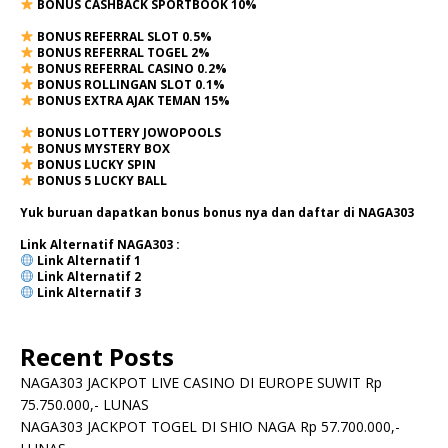
BONUS CASHBACK SPORTBOOK 10%
BONUS REFERRAL SLOT 0.5%
BONUS REFERRAL TOGEL 2%
BONUS REFERRAL CASINO 0.2%
BONUS ROLLINGAN SLOT 0.1%
BONUS EXTRA AJAK TEMAN 15%
BONUS LOTTERY JOWOPOOLS
BONUS MYSTERY BOX
BONUS LUCKY SPIN
BONUS 5 LUCKY BALL
Yuk buruan dapatkan bonus bonus nya dan daftar di NAGA303
Link Alternatif NAGA303 :
Link Alternatif
1
Link Alternatif
2
Link Alternatif 3
Recent Posts
NAGA303 JACKPOT LIVE CASINO DI EUROPE SUWIT Rp
75.750.000,- LUNAS
NAGA303 JACKPOT TOGEL DI SHIO NAGA Rp 57.700.000,-