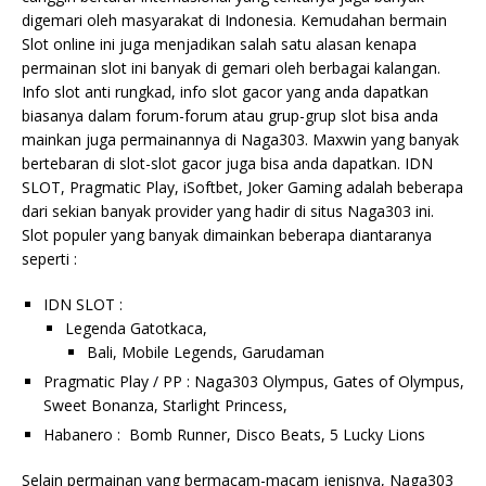
digemari oleh masyarakat di Indonesia. Kemudahan bermain
Slot online ini juga menjadikan salah satu alasan kenapa
permainan slot ini banyak di gemari oleh berbagai kalangan.
Info slot anti rungkad, info slot gacor yang anda dapatkan
biasanya dalam forum-forum atau grup-grup slot bisa anda
mainkan juga permainannya di Naga303. Maxwin yang banyak
bertebaran di slot-slot gacor juga bisa anda dapatkan. IDN
SLOT, Pragmatic Play, iSoftbet, Joker Gaming adalah beberapa
dari sekian banyak provider yang hadir di situs Naga303 ini.
Slot populer yang banyak dimainkan beberapa diantaranya
seperti :
IDN SLOT :
Legenda Gatotkaca,
Bali, Mobile Legends, Garudaman
Pragmatic Play / PP : Naga303 Olympus, Gates of Olympus,
Sweet Bonanza, Starlight Princess,
Habanero : Bomb Runner, Disco Beats, 5 Lucky Lions
Selain permainan yang bermacam-macam jenisnya, Naga303