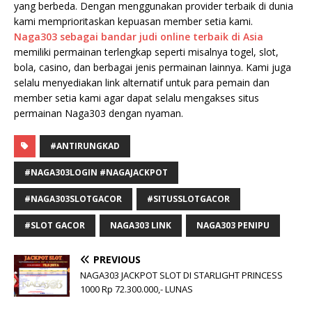
yang berbeda. Dengan menggunakan provider terbaik di dunia
kami memprioritaskan kepuasan member setia kami.
Naga303 sebagai bandar judi online terbaik di Asia
memiliki permainan terlengkap seperti misalnya togel, slot,
bola, casino, dan berbagai jenis permainan lainnya. Kami juga
selalu menyediakan link alternatif untuk para pemain dan
member setia kami agar dapat selalu mengakses situs
permainan Naga303 dengan nyaman.
#ANTIRUNGKAD
#NAGA303LOGIN #NAGAJACKPOT
#NAGA303SLOTGACOR
#SITUSSLOTGACOR
#SLOT GACOR
NAGA303 LINK
NAGA303 PENIPU
PREVIOUS
NAGA303 JACKPOT SLOT DI STARLIGHT PRINCESS
1000 Rp 72.300.000,- LUNAS