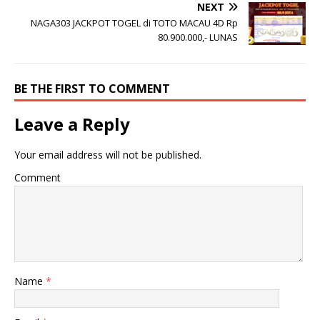
NEXT
NAGA303 JACKPOT TOGEL di TOTO MACAU 4D Rp
80.900.000,- LUNAS
BE THE FIRST TO COMMENT
Leave a Reply
Your email address will not be published.
Comment
Name
*