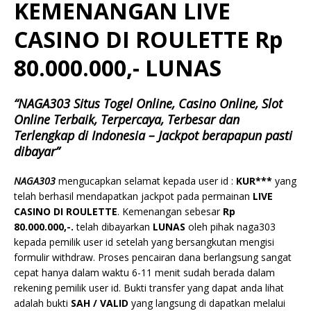
KEMENANGAN LIVE
CASINO DI ROULETTE Rp
80.000.000,- LUNAS
“NAGA303 Situs Togel Online, Casino Online, Slot
Online Terbaik, Terpercaya, Terbesar dan
Terlengkap di Indonesia – Jackpot berapapun pasti
dibayar”
NAGA303
mengucapkan selamat kepada user id :
KUR***
yang
telah berhasil mendapatkan jackpot pada permainan
LIVE
CASINO DI ROULETTE
. Kemenangan sebesar
Rp
80.000.000,-.
telah dibayarkan
LUNAS
oleh pihak naga303
kepada pemilik user id setelah yang bersangkutan mengisi
formulir withdraw. Proses pencairan dana berlangsung sangat
cepat hanya dalam waktu 6-11 menit sudah berada dalam
rekening pemilik user id. Bukti transfer yang dapat anda lihat
adalah bukti
SAH / VALID
yang langsung di dapatkan melalui