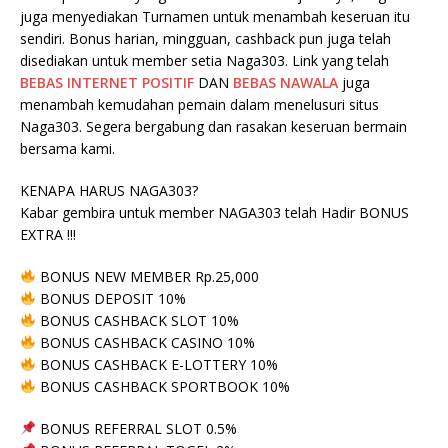
juga menyediakan Turnamen untuk menambah keseruan itu
sendiri. Bonus harian, mingguan, cashback pun juga telah
disediakan untuk member setia Naga303. Link yang telah
BEBAS INTERNET POSITIF
DAN
BEBAS NAWALA
juga
menambah kemudahan pemain dalam menelusuri situs
Naga303. Segera bergabung dan rasakan keseruan bermain
bersama kami.
KENAPA HARUS NAGA303?
Kabar gembira untuk member NAGA303 telah Hadir BONUS
EXTRA !!!
BONUS NEW MEMBER Rp.25,000
BONUS DEPOSIT 10%
BONUS CASHBACK SLOT 10%
BONUS CASHBACK CASINO 10%
BONUS CASHBACK E-LOTTERY 10%
BONUS CASHBACK SPORTBOOK 10%
BONUS REFERRAL SLOT 0.5%