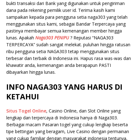
bukti transaksi dari Bank yang digunakan untuk pengiriman
dana pada rekening pemilik user id. Terima kasih kami
sampaikan kepada para pengguna setia naga303 yang telah
menggunakan situs kami, sebagai Bandar Terpercaya yang
pastinya membayar semua kemenangan member hingga
lunas. Apakah
Naga303
PENIPU
? Reputasi “NAGA303
TERPERCAYA” sudah sangat melekat. puluhan hingga ratusan
ribu pengguna setia NAGA303 tetap menggunakan situs
terbesar dan terbaik di Indonesia ini. Hapus rasa was-was dan
khawatir anda, kemenangan anda berapapun PASTI
dibayarkan hingga lunas.
INFO NAGA303 YANG HARUS DI
KETAHUI
Situs Togel Online
, Casino Online, dan Slot Online yang
lengkap dan terpercaya di Indonesia hanya di Naga303.
Berbagai macam Pasaran togel yang cukup lengkap beserta
tipe bettingan yang beragam, Live Casino dengan permainan
yang cukup familiar dengan masyarakat indonesia tentunya,