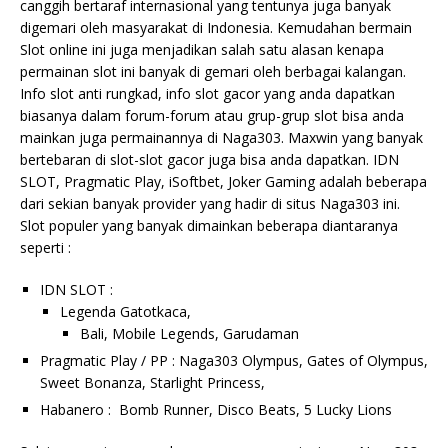
canggih bertaraf internasional yang tentunya juga banyak
digemari oleh masyarakat di Indonesia. Kemudahan bermain
Slot online ini juga menjadikan salah satu alasan kenapa
permainan slot ini banyak di gemari oleh berbagai kalangan.
Info slot anti rungkad, info slot gacor yang anda dapatkan
biasanya dalam forum-forum atau grup-grup slot bisa anda
mainkan juga permainannya di Naga303. Maxwin yang banyak
bertebaran di slot-slot gacor juga bisa anda dapatkan. IDN
SLOT, Pragmatic Play, iSoftbet, Joker Gaming adalah beberapa
dari sekian banyak provider yang hadir di situs Naga303 ini.
Slot populer yang banyak dimainkan beberapa diantaranya
seperti :
IDN SLOT :
Legenda Gatotkaca,
Bali, Mobile Legends, Garudaman
Pragmatic Play / PP : Naga303 Olympus, Gates of Olympus,
Sweet Bonanza, Starlight Princess,
Habanero : Bomb Runner, Disco Beats, 5 Lucky Lions