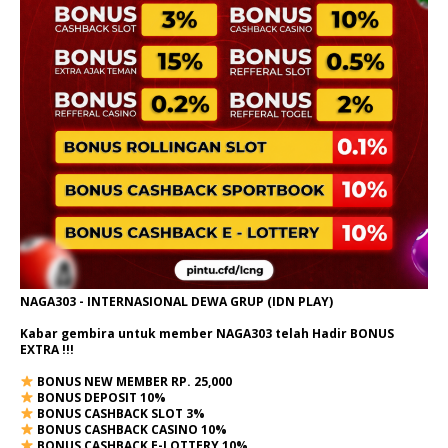
NAGA303 - INTERNASIONAL DEWA GRUP (IDN PLAY)
Kabar gembira untuk member NAGA303 telah Hadir BONUS
EXTRA !!!
BONUS NEW MEMBER RP. 25,000
BONUS DEPOSIT 10%
BONUS CASHBACK SLOT 3%
BONUS CASHBACK CASINO 10%
BONUS CASHBACK E-LOTTERY 10%