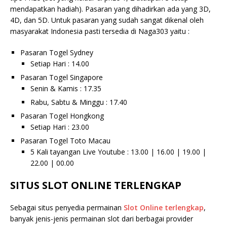
mendapatkan hadiah). Pasaran yang dihadirkan ada yang 3D,
4D, dan 5D. Untuk pasaran yang sudah sangat dikenal oleh
masyarakat Indonesia pasti tersedia di Naga303 yaitu :
Pasaran Togel Sydney
Setiap Hari : 14.00
Pasaran Togel Singapore
Senin & Kamis : 17.35
Rabu, Sabtu & Minggu : 17.40
Pasaran Togel Hongkong
Setiap Hari : 23.00
Pasaran Togel Toto Macau
5 Kali tayangan Live Youtube : 13.00 | 16.00 | 19.00 |
22.00 | 00.00
SITUS SLOT ONLINE TERLENGKAP
Sebagai situs penyedia permainan
Slot Online terlengkap
,
banyak jenis-jenis permainan slot dari berbagai provider