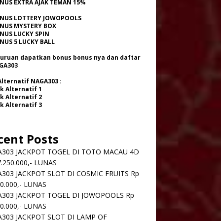
NUS EXTRA AJAK TEMAN 15%
NUS LOTTERY JOWOPOOLS
NUS MYSTERY BOX
NUS LUCKY SPIN
NUS 5 LUCKY BALL
uruan dapatkan bonus bonus nya dan daftar
AGA303
Alternatif NAGA303 :
nk Alternatif
1
nk Alternatif
2
k Alternatif 3
cent Posts
303 JACKPOT TOGEL DI TOTO MACAU 4D
7.250.000,- LUNAS
303 JACKPOT SLOT DI COSMIC FRUITS Rp
00.000,- LUNAS
303 JACKPOT TOGEL DI JOWOPOOLS Rp
50.000,- LUNAS
303 JACKPOT SLOT DI LAMP OF