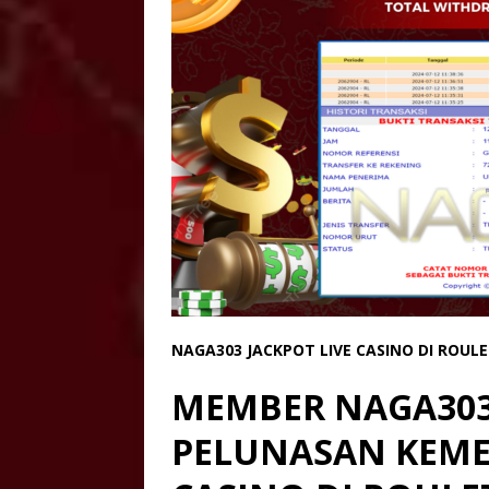
NAGA303 JACKPOT LIVE CASINO DI ROULET
MEMBER NAGA30
PELUNASAN KEME