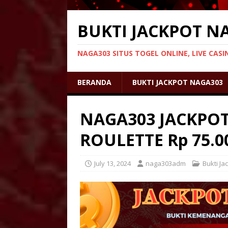
BUKTI JACKPOT N
NAGA303 SITUS TOGEL ONLINE, LIVE CAS
BERANDA
BUKTI JACKPOT NAGA303
NAGA303 JACKPOT
ROULETTE Rp 75.0
July 13, 2024
naga303adm
Bukti J