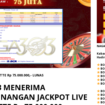
NAGA
Kaba
Hadir
BO
BO
BO
TE Rp 75.000.000,- LUNAS
BO
BO
BO
3 MENERIMA
BO
NANGAN JACKPOT LIVE
BO
BO
BO