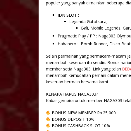
populer yang banyak dimainkan beberapa dian
IDN SLOT :
Legenda Gatotkaca,
Bali, Mobile Legends, Ga
Pragmatic Play / PP : Naga303 Olympu
Habanero : Bomb Runner, Disco Beats
Selain permainan yang bermacam-macam je
menambah keseruan itu sendiri. Bonus haria
member setia Naga303. Link yang telah
BEB
menambah kemudahan pemain dalam menelus
keseruan bermain bersama kami.
KENAPA HARUS NAGA303?
Kabar gembira untuk member NAGA303 telah
BONUS NEW MEMBER Rp.25,000
BONUS DEPOSIT 10%
BONUS CASHBACK SLOT 10%