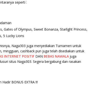
taranya seperti :
rudaman
s, Gates of Olympus, Sweet Bonanza, Starlight Princess,
, 5 Lucky Lions
nisnya, Naga303 juga menyediakan Turnamen untuk
n, mingguan, cashback pun juga telah disediakan untuk
AS INTERNET POSITIF
DAN
BEBAS NAWALA
juga
uri situs Naga303. Segera bergabung dan rasakan
 Hadir BONUS EXTRA !!!